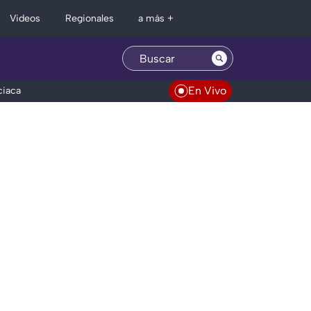
Regionales
Videos
a más +
En Vivo
ciaca