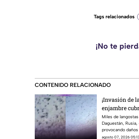
Tags relacionados
¡No te pier
CONTENIDO RELACIONADO
¡Invasión de 
enjambre cubr
cultivos en Ru
Miles de langostas
Daguestán, Rusia, d
provocando daños 
las pérdidas.
agosto 07, 2026 05:13