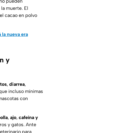
s no pueden
la muerte. El
el cacao en polvo
 la nueva era
n y
tos
,
diarrea
,
 que incluso mínimas
 mascotas con
olla
,
ajo
,
cafeína
y
ros y gatos. Ante
eterinario para