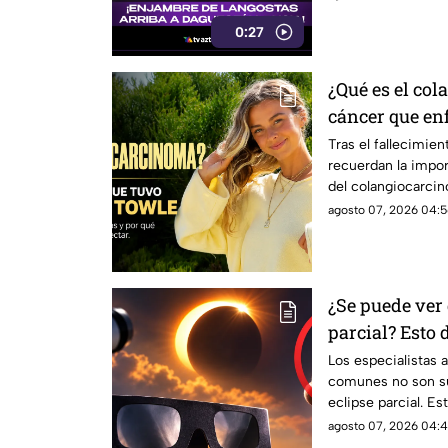
0:27
¿Qué es el co
cáncer que en
Tras el fallecimie
recuerdan la impor
del colangiocarci
oportuna.
agosto 07, 2026 04:5
¿Se puede ver
parcial? Esto 
observarlo
Los especialistas a
comunes no son su
eclipse parcial. E
seguir.
agosto 07, 2026 04:4