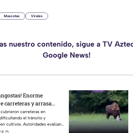
Mascotas
Virales
das nuestro contenido, sigue a TV Aztec
Google News!
langostas! Enorme
e carreteras y arrasa
sia
 cubrieron carreteras en
ificultando el tránsito y
en cultivos. Autoridades evalúan
 p. m.