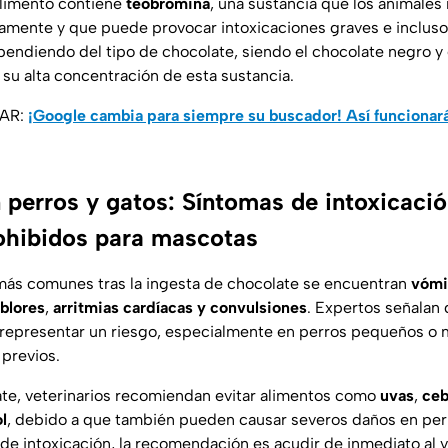
alimento contiene
teobromina
, una sustancia que los animale
amente y que puede provocar intoxicaciones graves e incluso 
endiendo del tipo de chocolate, siendo el chocolate negro y 
 su alta concentración de esta sustancia.
SAR:
¡Google cambia para siempre su buscador! Así funcionará
 perros y gatos: Síntomas de intoxicació
ohibidos para mascotas
más comunes tras la ingesta de chocolate se encuentran
vómi
blores
,
arritmias cardíacas y convulsiones
. Expertos señalan
representar un riesgo, especialmente en perros pequeños o
previos.
te, veterinarios recomiendan evitar alimentos como
uvas
,
ceb
l
, debido a que también pueden causar severos daños en per
de intoxicación, la recomendación es acudir de inmediato al v