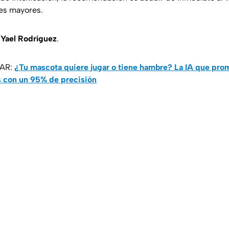
es mayores.
e
Yael Rodríguez
.
SAR:
¿Tu mascota quiere jugar o tiene hambre? La IA que pro
s con un 95% de precisión