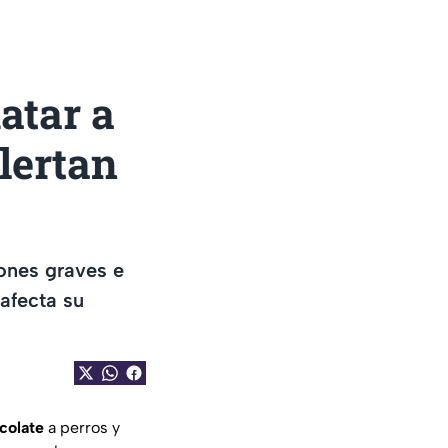
atar a
lertan
iones graves e
afecta su
ocolate
a perros y