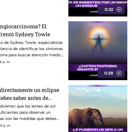
0:32
langiocarcinoma? El
frentó Sydney Towle
nto de Sydney Towle, especialistas
tancia de identificar los síntomas
noma para buscar atención médica
6 p. m.
0:28
 directamente un eclipse
debes saber antes de
dvierten que los lentes de sol
ficientes para observar un
stas son las medidas que debes
4 p. m.