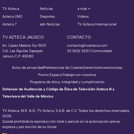
TV Azteca
Noticias
a más +
Azteca UNO
Deportes
Videos
Azteca 7
adn Noticias
TV Azteca Internacional
TV AZTECA JALISCO
CONTACTO
Av. López Mateos Sur 5001
contacto@tvazteca.com
Col. Las Águilas Zapopan
33 3632 3231 | Conmutador
Jalisco C.P. 45080
Aviso de privacidad
Preferencias de Cookies
Derechos
Inversionistas
Promo Espacio
Trabaja con nosotros
Programa de ética, integridad y cumplimiento
Defensor de Audiencias y Código de Ética de Televisión Azteca III y
Televisora del Valle de México
TV Azteca, M.R. & ©, TV Azteca, S.A.B. de C.V. Todos los derechos reservados,
2025.
Queda prohibida la reproducción total o parcial sin la autorización previa,
expresa y por escrito de su titular.