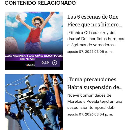
CONTENIDO RELACIONADO
Las 5 escenas de One
Piece que nos hicieron
llorar a moco tendido:
¡Eiichiro Oda es el rey del
drama! De sacrificios heroicos
Los momentos más
a lágrimas de verdaderos
nakama del anime
nakamas, repasamos los
agosto 07, 2026 03:05 p. m.
momentos de One Piece que
0:39
nos destruyeron por completo.
¡Toma precauciones!
Habrá suspensión de
luz por 8 horas este
Nueve comunidades de
Morelos y Puebla tendrán una
viernes y sábado en 9
suspensión temporal del
comunidades
servicio eléctrico durante
agosto 07, 2026 03:04 p. m.
ocho horas entre el viernes 7 y
sábado 8 de agosto.