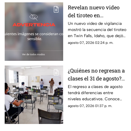
Revelan nuevo video
del tiroteo en
restaurante de
Un nuevo video de vigilancia
mostró la secuencia del tiroteo
hamburguesas que dejó
en Twin Falls, Idaho, que dejó
saldo mortal en Idaho
tres muertos y siete heridos.
agosto 07, 2026 02:24 p. m.
Esto se sabe del caso.
¿Quiénes no regresan a
clases el 31 de agosto?
Esto dice el calendario
El regreso a clases de agosto
tendrá diferencias entre
escolar 2026
niveles educativos. Conoce
qué estudiantes sí volverán a
agosto 07, 2026 01:37 p. m.
las aulas el 31 de agosto de
2026 y quiénes tendrán otra
fecha de inicio.