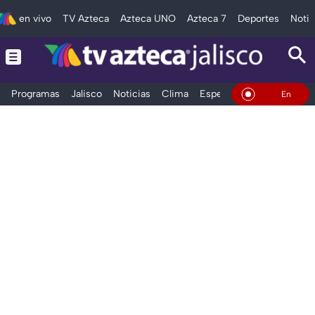
en vivo
TV Azteca
Azteca UNO
Azteca 7
Deportes
Notic
Programas
Jalisco
Noticias
Clima
Espectáculos
Deportes
En Vivo