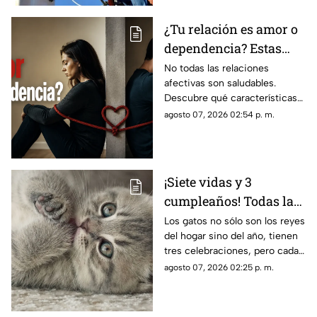
¿Tu relación es amor o
dependencia? Estas
claves te ayudarán a
No todas las relaciones
afectivas son saludables.
descubrirlo
Descubre qué características
distinguen al amor de la
agosto 07, 2026 02:54 p. m.
dependencia emocional y
cuándo buscar ayuda.
¡Siete vidas y 3
cumpleaños! Todas las
fechas en las que debes
Los gatos no sólo son los reyes
del hogar sino del año, tienen
celebrar a tu michi
tres celebraciones, pero cada
una tiene su propio motivo
agosto 07, 2026 02:25 p. m.