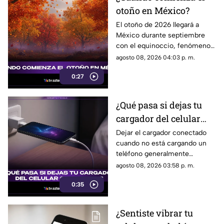
otoño en México?
El otoño de 2026 llegará a
México durante septiembre
con el equinoccio, fenómeno
astronómico que marca el
agosto 08, 2026 04:03 p. m.
cambio de estación en el
0:27
hemisferio norte.
¿Qué pasa si dejas tu
cargador del celular
conectado?
Dejar el cargador conectado
cuando no está cargando un
teléfono generalmente
representa un consumo
agosto 08, 2026 03:58 p. m.
mínimo de electricidad,
0:35
aunque existen algunas
recomendaciones para evitar
riesgos y prolongar la vida útil
¿Sentiste vibrar tu
del accesorio.