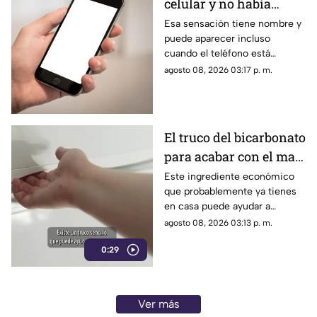
celular y no había
nada? Tu cerebro
Esa sensación tiene nombre y
puede aparecer incluso
podría estar detrás
cuando el teléfono está
completamente quieto y no
agosto 08, 2026 03:17 p. m.
recibiste ningún mensaje.
El truco del bicarbonato
para acabar con el mal
olor del refrigerador
Este ingrediente económico
que probablemente ya tienes
en casa puede ayudar a
neutralizar algunos olores
agosto 08, 2026 03:13 p. m.
desagradables dentro del
0:29
refrigerador.
Ver más