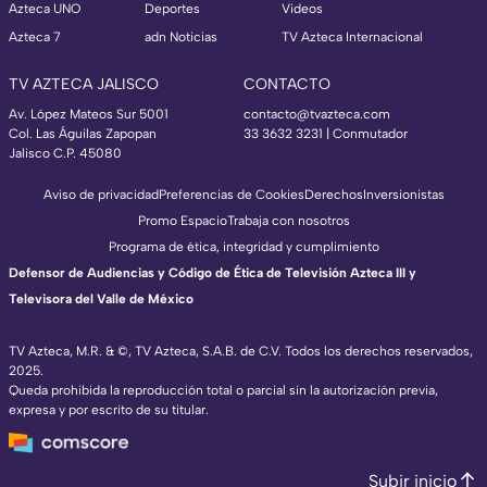
Azteca UNO
Deportes
Videos
Azteca 7
adn Noticias
TV Azteca Internacional
TV AZTECA JALISCO
CONTACTO
Av. López Mateos Sur 5001
contacto@tvazteca.com
Col. Las Águilas Zapopan
33 3632 3231 | Conmutador
Jalisco C.P. 45080
Aviso de privacidad
Preferencias de Cookies
Derechos
Inversionistas
Promo Espacio
Trabaja con nosotros
Programa de ética, integridad y cumplimiento
Defensor de Audiencias y Código de Ética de Televisión Azteca III y
Televisora del Valle de México
TV Azteca, M.R. & ©, TV Azteca, S.A.B. de C.V. Todos los derechos reservados,
2025.
Queda prohibida la reproducción total o parcial sin la autorización previa,
expresa y por escrito de su titular.
Subir inicio