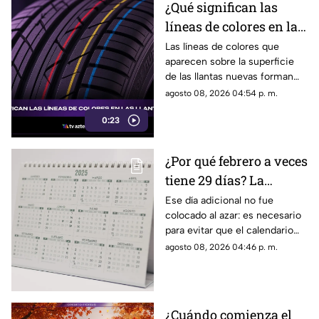
¿Qué significan las
líneas de colores en las
llantas nuevas?
Las líneas de colores que
aparecen sobre la superficie
de las llantas nuevas forman
parte del proceso de
agosto 08, 2026 04:54 p. m.
fabricación y control, por lo
0:23
que no indican desgaste ni
representan una señal de
peligro.
¿Por qué febrero a veces
tiene 29 días? La
curiosa razón detrás de
Ese día adicional no fue
colocado al azar: es necesario
los años bisiestos
para evitar que el calendario
pierda sincronía con las
agosto 08, 2026 04:46 p. m.
estaciones del año.
¿Cuándo comienza el