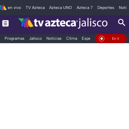
en vivo
TV Azteca
Azteca UNO
Azteca 7
Deportes
Notic
Programas
Jalisco
Noticias
Clima
Espectáculos
Deportes
En Vivo