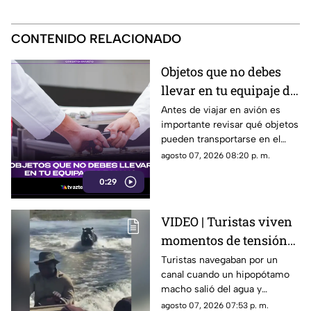
CONTENIDO RELACIONADO
Objetos que no debes
llevar en tu equipaje de
mano y podrían
Antes de viajar en avión es
importante revisar qué objetos
quitarte en el
pueden transportarse en el
aeropuerto
equipaje de mano, ya que
agosto 07, 2026 08:20 p. m.
algunos artículos están
0:29
restringidos y pueden ser
retirados durante los filtros de
seguridad.
VIDEO | Turistas viven
momentos de tensión
al escapar de un
Turistas navegaban por un
canal cuando un hipopótamo
hipopótamo en un río
macho salió del agua y
de Botsuana
comenzó a seguir la
agosto 07, 2026 07:53 p. m.