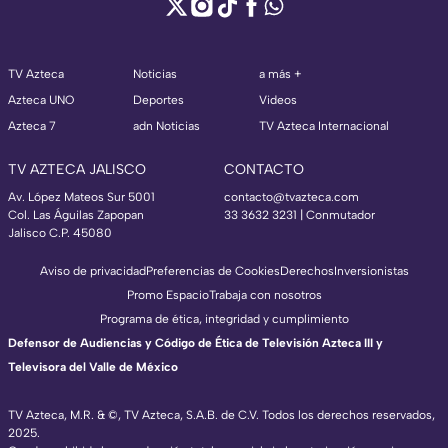
TV Azteca
Noticias
a más +
Azteca UNO
Deportes
Videos
Azteca 7
adn Noticias
TV Azteca Internacional
TV AZTECA JALISCO
CONTACTO
Av. López Mateos Sur 5001
contacto@tvazteca.com
Col. Las Águilas Zapopan
33 3632 3231 | Conmutador
Jalisco C.P. 45080
Aviso de privacidad
Preferencias de Cookies
Derechos
Inversionistas
Promo Espacio
Trabaja con nosotros
Programa de ética, integridad y cumplimiento
Defensor de Audiencias y Código de Ética de Televisión Azteca III y
Televisora del Valle de México
TV Azteca, M.R. & ©, TV Azteca, S.A.B. de C.V. Todos los derechos reservados,
2025.