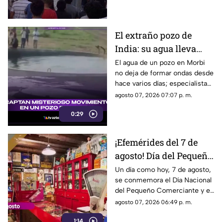
finalmente tuvo que pedir
ayuda para poder salir.
El extraño pozo de
India: su agua lleva
días en movimiento y
El agua de un pozo en Morbi
no deja de formar ondas desde
nadie sabe aún por qué
hace varios días; especialistas
ya investigan qué ocurre bajo
agosto 07, 2026 07:07 p. m.
tierra.
0:29
¡Efemérides del 7 de
agosto! Día del Pequeño
Comerciante
Un día como hoy, 7 de agosto,
se conmemora el Día Nacional
del Pequeño Comerciante y el
inicio de la construcción del
agosto 07, 2026 06:49 p. m.
emblemático Estadio Olímpico
1:14
Universitario.