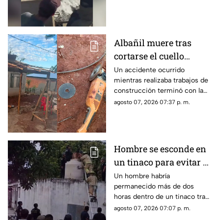
embarcación; el guía aceleró
para alejarse del animal
mientras una turista logró
captar el momento.
Albañil muere tras
cortarse el cuello
accidentalmente con
Un accidente ocurrido
mientras realizaba trabajos de
herramienta eléctrica
construcción terminó con la
vida de un albañil, luego de
agosto 07, 2026 07:37 p. m.
que una herramienta eléctrica
que utilizaba sufriera una falla
y provocara una lesión de
gravedad.
Hombre se esconde en
un tinaco para evitar al
esposo de su amante y
Un hombre habría
permanecido más de dos
termina atrapado
horas dentro de un tinaco tras
intentar ocultarse en una
agosto 07, 2026 07:07 p. m.
vivienda de Timucuy, Yucatán;