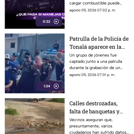
cargar combustible puede
convertirse en un mal hábito
agosto 05, 2026 07:02 p. m.
para tu vehículo y también
0:32
aumentar el riesgo de
quedarte varado.
Patrulla de la Policía de
Tonalá aparece en la
grabación de un video
Un grupo de jóvenes fue
captado junto a una patrulla
musical
durante la grabación de un
video musical, situación que
agosto 05, 2026 07:01 p. m.
ha generado cuestionamientos
1:34
entre ciudadanos.
Calles destrozadas,
falta de banquetas y
fuga de agua afectan a
Vecinos aseguran que,
presuntamente, varios
vecinos de
ciudadanos han sufrido daños