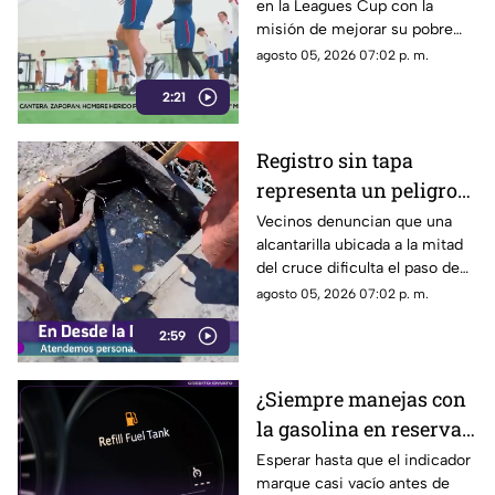
en la Leagues Cup con la
en la Leagues Cup
misión de mejorar su pobre
historial en el torneo y
agosto 05, 2026 07:02 p. m.
conseguir un triunfo clave.
2:21
Registro sin tapa
representa un peligro
desde hace meses en la
Vecinos denuncian que una
alcantarilla ubicada a la mitad
calle Eleuterio
del cruce dificulta el paso de
González
los automovilistas y, durante la
agosto 05, 2026 07:02 p. m.
temporada de lluvias, favorece
2:59
la formación de inundaciones
en la zona.
¿Siempre manejas con
la gasolina en reserva?
Esto podría pasarle a tu
Esperar hasta que el indicador
marque casi vacío antes de
auto