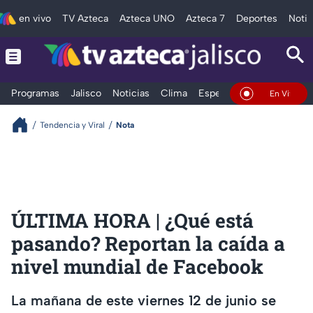
en vivo
TV Azteca
Azteca UNO
Azteca 7
Deportes
Notic
Programas
Jalisco
Noticias
Clima
Espectáculos
Deportes
En Vivo
Tendencia y Viral
Nota
ÚLTIMA HORA | ¿Qué está
pasando? Reportan la caída a
nivel mundial de Facebook
La mañana de este viernes 12 de junio se