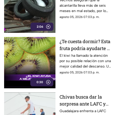
Vecinos aseguran que la
alcantarilla lleva más de seis
colonia El Carmen
meses en mal estado, por lo
que colocaron llantas como
agosto 05, 2026 07:03 p. m.
medida preventiva para alertar
2:06
a los conductores mientras
esperan la intervención de las
autoridades.
¿Te cuesta dormir? Esta
fruta podría ayudarte a
conciliar el sueño más
El kiwi ha llamado la atención
por su posible relación con una
rápido
mejor calidad del descanso. Un
estudio encontró resultados
agosto 05, 2026 07:03 p. m.
interesantes en personas con
0:30
problemas para dormir.
Chivas busca dar la
sorpresa ante LAFC y
romper su mala racha
Guadalajara enfrenta a LAFC