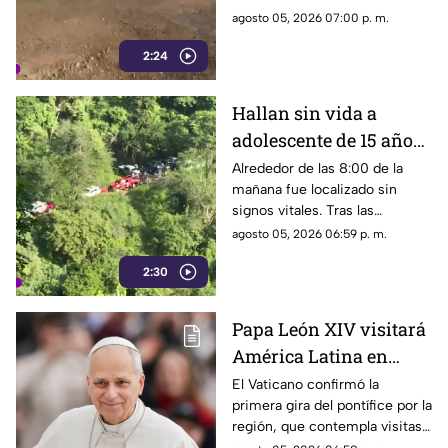
Prolongación
en sus vehículos e incluso
agosto 05, 2026 07:00 p. m.
Meridiano
caídas al transitar por este
2:24
tramo, cuya condición se ha
deteriorado aún más debido a
las aguas residuales y las
Hallan sin vida a
recientes lluvias.
adolescente de 15 años
tras tres días de
Alrededor de las 8:00 de la
mañana fue localizado sin
búsqueda en la
signos vitales. Tras las
Barranca de Oblatos
diligencias correspondientes,
agosto 05, 2026 06:59 p. m.
las autoridades realizarán la
2:30
entrega del cuerpo a sus
familiares.
Papa León XIV visitará
América Latina en
noviembre; estos son
El Vaticano confirmó la
primera gira del pontífice por la
los países que recorrerá
región, que contempla visitas
a Uruguay, Argentina y Perú.