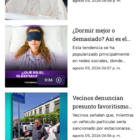
agosto 05, 2026 06:58 p. m.
¿Dormir mejor o
demasiado? Así es el
‘sleepmaxxing’, la
Esta tendencia se ha
popularizado principalmente
obsesión por conseguir
en redes sociales, donde
el sueño perfecto
jóvenes comparten rutinas,
agosto 05, 2026 06:57 p. m.
trucos y hábitos para intentar
0:36
mejorar al máximo la calidad
de su descanso.
Vecinos denuncian
presunto favoritismo
de las autoridades de
Vecinos señalan que, mientras
un vehículo particular sería
vialidad hacia el
sancionado por estacionarse
Gobierno
en una zona con pintura
agosto 05, 2026 06:56 p. m.