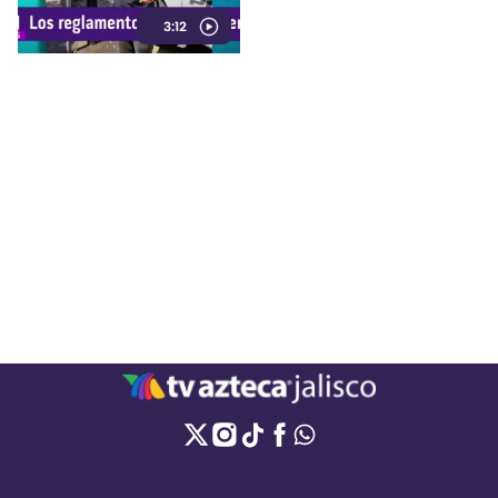
amarilla, unidades oficiales
3:12
permanecen en esos espacios
sin que, presuntamente, se les
aplique alguna infracción.