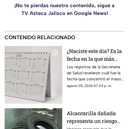
¡No te pierdas nuestro contenido, sigue a
TV Azteca Jalisco en Google News!
CONTENIDO RELACIONADO
¿Naciste este día? Es la
fecha en la que más
mexicanos cumplieron
Los registros de la Secretaría
de Salud revelaron cuál fue la
años en 2025
fecha que concentró el mayor
número de nacimientos
agosto 05, 2026 07:04 p. m.
durante 2025. Más de 5 mil
bebés llegaron al mundo ese
mismo día.
Alcantarilla dañada
representa un riesgo
para vecinos de la