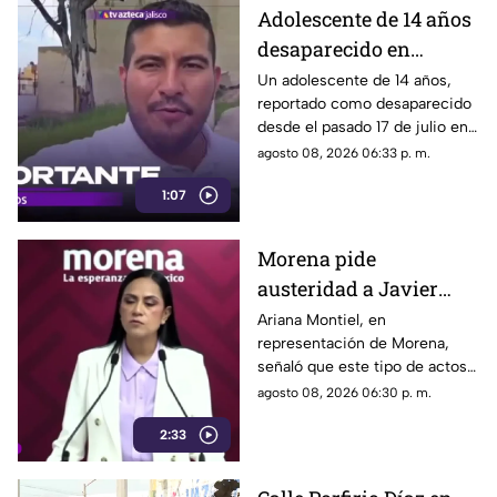
explicación detallada sobre el
Adolescente de 14 años
elevado gasto que han
desaparecido en
generado.
Tlaquepaque es
Un adolescente de 14 años,
reportado como desaparecido
trasladado a Jalisco
desde el pasado 17 de julio en
tras ser localizado en
Tlaquepaque, fue localizado
agosto 08, 2026 06:33 p. m.
Michoacán
con vida en Michoacán y ya es
1:07
trasladado de regreso a Jalisco
para reunirse con su familia.
Morena pide
austeridad a Javier
May, pero el ejemplo
Ariana Montiel, en
representación de Morena,
parece faltar en casa
señaló que este tipo de actos y
el gasto de recursos
agosto 08, 2026 06:30 p. m.
económicos no corresponden
2:33
a la conducta que debería
mantener un representante
bajo los principios de