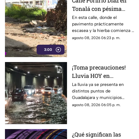
Calle Porfirio Díaz en
austeridad establecidos por el
Tonalá con pésima
partido.
vialidad y basura por
En esta calle, donde el
pavimento prácticamente
todas partes
escasea y la hierba comienza a
ganar terreno, los vecinos
agosto 08, 2026 06:23 p. m.
aseguran que han presentado
3:00
varias quejas ante las
autoridades, pero hasta el
momento no han visto
¡Toma precauciones!
resultados.
Lluvia HOY en
Guadalajara deja
La lluvia ya se presenta en
distintos puntos de
fuertes vientos y
Guadalajara y municipios
amenaza de granizo
cercanos, con fuertes vientos,
agosto 08, 2026 06:05 p. m.
posibles granizadas y
afectaciones a la visibilidad.
¿Qué significan las