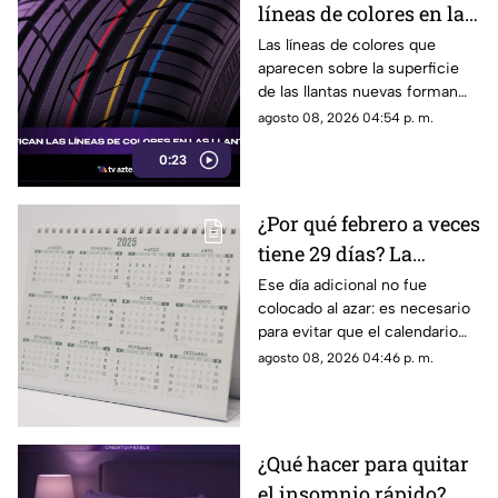
líneas de colores en las
llantas nuevas?
Las líneas de colores que
aparecen sobre la superficie
de las llantas nuevas forman
parte del proceso de
agosto 08, 2026 04:54 p. m.
fabricación y control, por lo
0:23
que no indican desgaste ni
representan una señal de
peligro.
¿Por qué febrero a veces
tiene 29 días? La
curiosa razón detrás de
Ese día adicional no fue
colocado al azar: es necesario
los años bisiestos
para evitar que el calendario
pierda sincronía con las
agosto 08, 2026 04:46 p. m.
estaciones del año.
¿Qué hacer para quitar
el insomnio rápido?