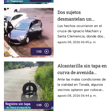
Dos sujetos
desmantelan un
vehículo a plena luz del
Los hechos ocurrieron en el
cruce de Ignacio Machain y
día en Guadalajara
Santa Clemencia, donde dos
sujetos fueron captados
agosto 08, 2026 06:45 p. m.
retirando múltiples autopartes
1:32
de la carrocería de un vehículo.
Alcantarilla sin tapa en
curva de avenida
Patria
Ante las malas condiciones de
la vialidad en Tonalá, algunos
vecinos optaron por colocar
una llanta como señalamiento
agosto 08, 2026 06:44 p. m.
improvisado para alertar a los
1:35
conductores sobre los hoyos y
evitar posibles accidentes al