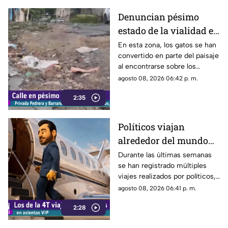
transitar por la zona.
Denuncian pésimo
estado de la vialidad en
Privada Pedrera y
En esta zona, los gatos se han
convertido en parte del paisaje
Barrancones
al encontrarse sobre los
techos y las puertas de las
agosto 08, 2026 06:42 p. m.
viviendas, mientras que la
2:35
vialidad muestra un evidente
deterioro.
Políticos viajan
alrededor del mundo
sin ninguna
Durante las últimas semanas
se han registrado múltiples
preocupación
viajes realizados por políticos,
sin que hasta el momento
agosto 08, 2026 06:41 p. m.
exista información clara sobre
2:28
los motivos de estos
desplazamientos ni una