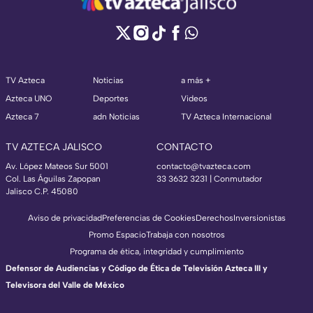
TV Azteca
Noticias
a más +
Azteca UNO
Deportes
Videos
Azteca 7
adn Noticias
TV Azteca Internacional
TV AZTECA JALISCO
CONTACTO
Av. López Mateos Sur 5001
contacto@tvazteca.com
Col. Las Águilas Zapopan
33 3632 3231 | Conmutador
Jalisco C.P. 45080
Aviso de privacidad
Preferencias de Cookies
Derechos
Inversionistas
Promo Espacio
Trabaja con nosotros
Programa de ética, integridad y cumplimiento
Defensor de Audiencias y Código de Ética de Televisión Azteca III y
Televisora del Valle de México