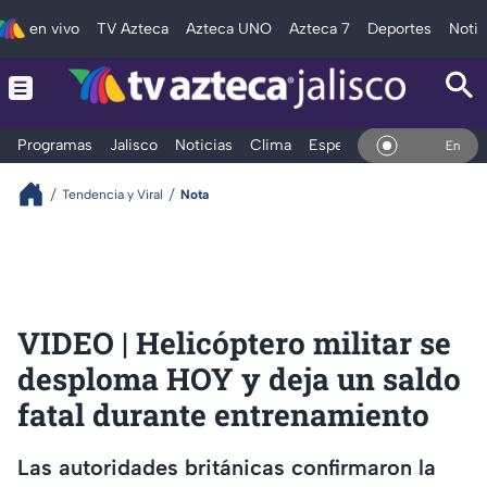
en vivo
TV Azteca
Azteca UNO
Azteca 7
Deportes
Notic
Programas
Jalisco
Noticias
Clima
Espectáculos
Deportes
En Vivo
Tendencia y Viral
Nota
VIDEO | Helicóptero militar se
desploma HOY y deja un saldo
fatal durante entrenamiento
Las autoridades británicas confirmaron la