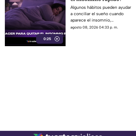
Algunos hábitos pueden ayudar
a conciliar el sueño cuando
aparece el insomnio,
especialmente reducir la
agosto 08, 2026 04:33 p. m.
exposición a pantallas,
0:25
mantener un ambiente
tranquilo y evitar estimulantes
antes de acostarse.