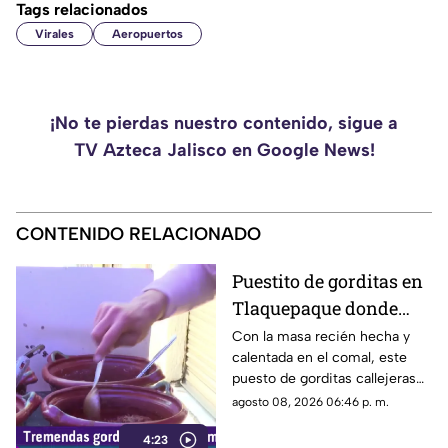
Tags relacionados
Virales
Aeropuertos
¡No te pierdas nuestro contenido, sigue a
TV Azteca Jalisco en Google News!
CONTENIDO RELACIONADO
Puestito de gorditas en
Tlaquepaque donde
una nunca es suficiente
Con la masa recién hecha y
calentada en el comal, este
puesto de gorditas callejeras
en Tlaquepaque promete
agosto 08, 2026 06:46 p. m.
conquistar el antojo.
4:23