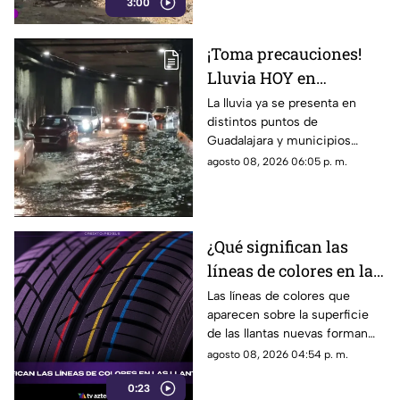
3:00
varias quejas ante las
autoridades, pero hasta el
momento no han visto
¡Toma precauciones!
resultados.
Lluvia HOY en
Guadalajara deja
La lluvia ya se presenta en
distintos puntos de
fuertes vientos y
Guadalajara y municipios
amenaza de granizo
cercanos, con fuertes vientos,
agosto 08, 2026 06:05 p. m.
posibles granizadas y
afectaciones a la visibilidad.
¿Qué significan las
líneas de colores en las
llantas nuevas?
Las líneas de colores que
aparecen sobre la superficie
de las llantas nuevas forman
parte del proceso de
agosto 08, 2026 04:54 p. m.
fabricación y control, por lo
0:23
que no indican desgaste ni