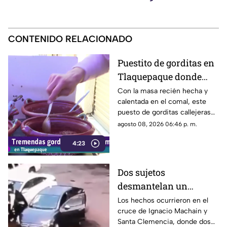
CONTENIDO RELACIONADO
Puestito de gorditas en
Tlaquepaque donde
una nunca es suficiente
Con la masa recién hecha y
calentada en el comal, este
puesto de gorditas callejeras
en Tlaquepaque promete
agosto 08, 2026 06:46 p. m.
conquistar el antojo.
4:23
Dos sujetos
desmantelan un
vehículo a plena luz del
Los hechos ocurrieron en el
cruce de Ignacio Machain y
día en Guadalajara
Santa Clemencia, donde dos