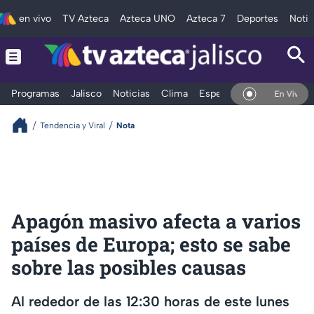
en vivo
TV Azteca
Azteca UNO
Azteca 7
Deportes
Notic
Programas
Jalisco
Noticias
Clima
Espectáculos
Deportes
En Vivo
Tendencia y Viral
Nota
Apagón masivo afecta a varios
países de Europa; esto se sabe
sobre las posibles causas
Al rededor de las 12:30 horas de este lunes