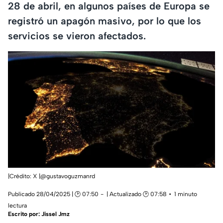
28 de abril, en algunos países de Europa se
registró un apagón masivo, por lo que los
servicios se vieron afectados.
|Crédito: X |@gustavoguzmanrd
Publicado 28/04/2025 | 🕑 07:50
| Actualizado 🕑 07:58
1 minuto
lectura
Escrito por:
Jissel Jmz