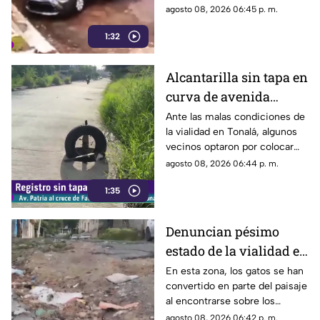
sujetos fueron captados
agosto 08, 2026 06:45 p. m.
retirando múltiples autopartes
1:32
de la carrocería de un vehículo.
Alcantarilla sin tapa en
curva de avenida
Patria
Ante las malas condiciones de
la vialidad en Tonalá, algunos
vecinos optaron por colocar
una llanta como señalamiento
agosto 08, 2026 06:44 p. m.
improvisado para alertar a los
1:35
conductores sobre los hoyos y
evitar posibles accidentes al
transitar por la zona.
Denuncian pésimo
estado de la vialidad en
Privada Pedrera y
En esta zona, los gatos se han
convertido en parte del paisaje
Barrancones
al encontrarse sobre los
techos y las puertas de las
agosto 08, 2026 06:42 p. m.