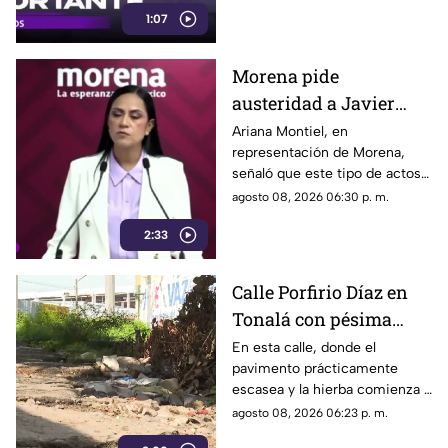
1:07
trasladado de regreso a Jalisco
para reunirse con su familia.
Morena pide
austeridad a Javier
May, pero el ejemplo
Ariana Montiel, en
representación de Morena,
parece faltar en casa
señaló que este tipo de actos y
el gasto de recursos
agosto 08, 2026 06:30 p. m.
económicos no corresponden
2:33
a la conducta que debería
mantener un representante
bajo los principios de
Calle Porfirio Díaz en
austeridad establecidos por el
Tonalá con pésima
partido.
vialidad y basura por
En esta calle, donde el
pavimento prácticamente
todas partes
escasea y la hierba comienza a
ganar terreno, los vecinos
agosto 08, 2026 06:23 p. m.
aseguran que han presentado