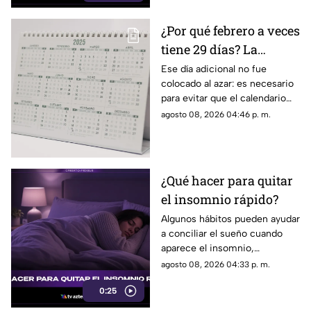
representan una señal de
peligro.
¿Por qué febrero a veces
tiene 29 días? La
curiosa razón detrás de
Ese día adicional no fue
colocado al azar: es necesario
los años bisiestos
para evitar que el calendario
pierda sincronía con las
agosto 08, 2026 04:46 p. m.
estaciones del año.
¿Qué hacer para quitar
el insomnio rápido?
Algunos hábitos pueden ayudar
a conciliar el sueño cuando
aparece el insomnio,
especialmente reducir la
agosto 08, 2026 04:33 p. m.
exposición a pantallas,
0:25
mantener un ambiente
tranquilo y evitar estimulantes