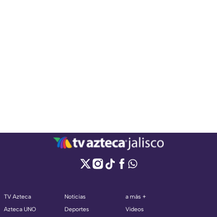
antes de acostarse.
TV Azteca
Noticias
a más +
Azteca UNO
Deportes
Videos