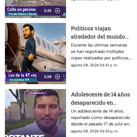
viviendas, mientras que la
2:35
vialidad muestra un evidente
deterioro.
Políticos viajan
alrededor del mundo
sin ninguna
Durante las últimas semanas
se han registrado múltiples
preocupación
viajes realizados por políticos,
sin que hasta el momento
agosto 08, 2026 06:41 p. m.
exista información clara sobre
2:28
los motivos de estos
desplazamientos ni una
explicación detallada sobre el
Adolescente de 14 años
elevado gasto que han
desaparecido en
generado.
Tlaquepaque es
Un adolescente de 14 años,
reportado como desaparecido
trasladado a Jalisco
desde el pasado 17 de julio en
tras ser localizado en
Tlaquepaque, fue localizado
agosto 08, 2026 06:33 p. m.
Michoacán
con vida en Michoacán y ya es