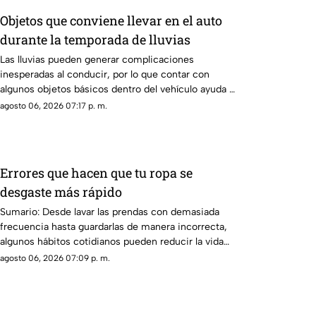
Objetos que conviene llevar en el auto
durante la temporada de lluvias
Las lluvias pueden generar complicaciones
inesperadas al conducir, por lo que contar con
algunos objetos básicos dentro del vehículo ayuda a
enfrentar emergencias y mejorar la seguridad
agosto 06, 2026 07:17 p. m.
durante los trayectos.
Errores que hacen que tu ropa se
desgaste más rápido
Sumario: Desde lavar las prendas con demasiada
frecuencia hasta guardarlas de manera incorrecta,
algunos hábitos cotidianos pueden reducir la vida
útil de la ropa y provocar que pierda color, forma y
agosto 06, 2026 07:09 p. m.
textura antes de tiempo.