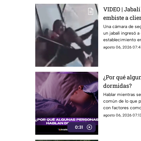
VIDEO | Jabalí
embiste a clie
negocio
Una cámara de se
un jabalí ingresó a
establecimiento en 
dejó a un hombre d
agosto 06, 2026 07:4
¿Por qué algu
dormidas?
Hablar mientras 
común de lo que p
con factores como 
ciertas etapas del
agosto 06, 2026 07:13
0:31