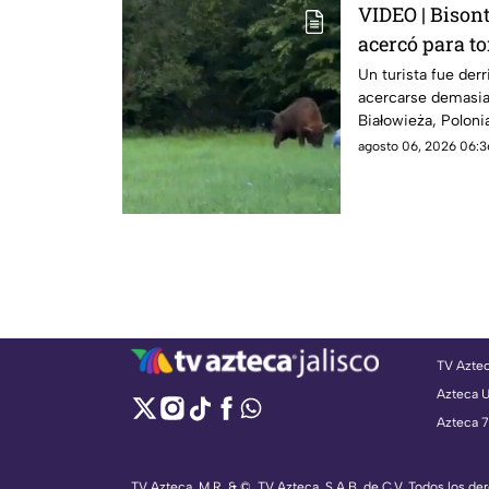
VIDEO | Bisont
acercó para to
bosque
Un turista fue derr
acercarse demasia
Białowieża, Polonia
agosto 06, 2026 06:3
TV Azte
Azteca 
Azteca 7
TV Azteca, M.R. & ©, TV Azteca, S.A.B. de C.V. Todos los d