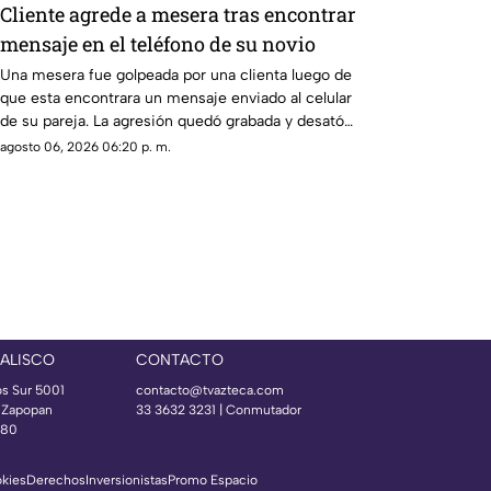
Cliente agrede a mesera tras encontrar
mensaje en el teléfono de su novio
Una mesera fue golpeada por una clienta luego de
que esta encontrara un mensaje enviado al celular
de su pareja. La agresión quedó grabada y desató
una ola de reacciones en redes sociales.
agosto 06, 2026 06:20 p. m.
JALISCO
CONTACTO
os Sur 5001
contacto@tvazteca.com
s Zapopan
33 3632 3231 | Conmutador
080
okies
Derechos
Inversionistas
Promo Espacio