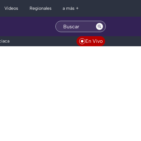
Regionales
Videos
a más +
En Vivo
ciaca