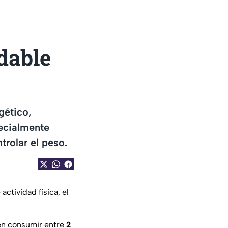
dable
gético,
pecialmente
rolar el peso.
actividad física, el
ren consumir entre
2