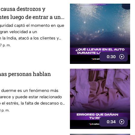
 causa destrozos y
ntes luego de entrar a un
guridad captó el momento en que
 gran velocidad a un
la India, atacó a los clientes y
e 60 años con diversas lesiones.
7 p. m.
0:30
nas personas hablan
se duerme es un fenómeno más
arece y puede estar relacionado
el estrés, la falta de descanso o
 sueño.
 p. m.
0:34