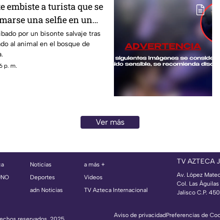
e embiste a turista que se
marse una selfie en un
ibado por un bisonte salvaje tras
do al animal en el bosque de
.
6 p. m.
Ver más
TV AZTECA 
ca
Noticias
a más +
Av. López Mate
UNO
Deportes
Videos
Col. Las Águila
adn Noticias
TV Azteca Internacional
Jalisco C.P. 45
Aviso de privacidad
Preferencias de Co
erechos reservados, 2025.