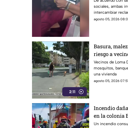
de cabello
De acuerdo con la
sociales, ambas i
intercambiar recla
transporte público.
agosto 05, 2026 08:0
Basura, malez
riesgo a veci
Vecinos de Loma D
mosquitos, banque
una vivienda
agosto 05, 2026 07:51
2:11
Incendio daña
en la colonia 
Un incendio consu