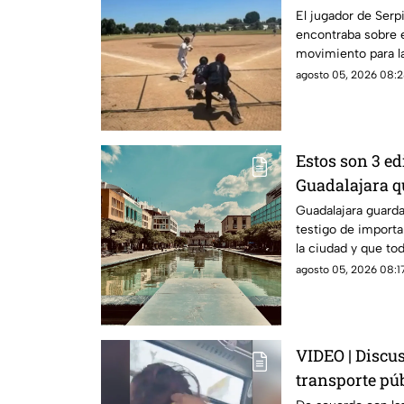
El jugador de Serp
encontraba sobre e
movimiento para la
segundos después 
agosto 05, 2026 08:2
Estos son 3 ed
Guadalajara qu
menos una ve
Guadalajara guard
testigo de import
la ciudad y que to
identidad.
agosto 05, 2026 08:17
VIDEO | Discu
transporte pú