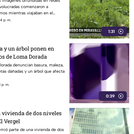
s imágenes difundidas en redes
nvolucradas comenzaron a
mos mientras viajaban en el
4 p. m.
1:31
a y un árbol ponen en
nos de Loma Dorada
orada denuncian basura, maleza,
tas dañadas y un árbol que afecta
 p. m.
0:39
 vivienda de dos niveles
El Vergel
mió parte de una vivienda de dos