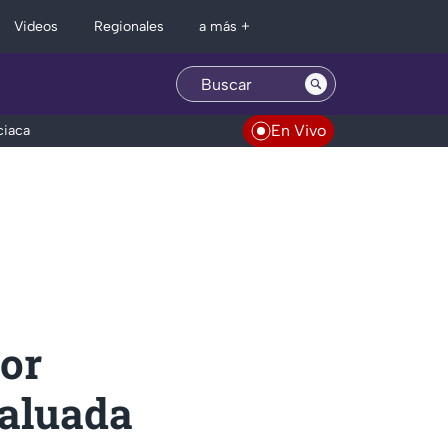
Regionales
Videos
a más +
En Vivo
ciaca
por
valuada