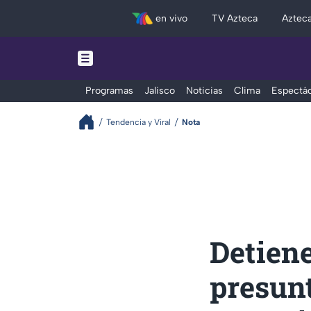
en vivo
TV Azteca
Aztec
Programas
Jalisco
Noticias
Clima
Espectác
Tendencia y Viral
Nota
Detiene
presun