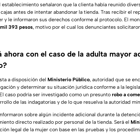
 establecimiento señalaron que la clienta había reunido divers
cajas antes de intentar abandonar la tienda. Tras recibir el rep
er y le informaron sus derechos conforme al protocolo. El mon
 mil 393 pesos
, motivo por el cual los denunciantes solicitaro
á ahora con el caso de la adulta mayor 
o?
sta a disposición del
Ministerio Público
, autoridad que se en
igación y determinar su situación jurídica conforme a la legisl
 El caso podría ser investigado como un presunto
robo a come
ollo de las indagatorias y de lo que resuelva la autoridad mini
nformaron sobre algún incidente adicional durante la detención
iento directo realizado por personal de la tienda. Será el
Mini
ación legal de la mujer con base en las pruebas y los procedim