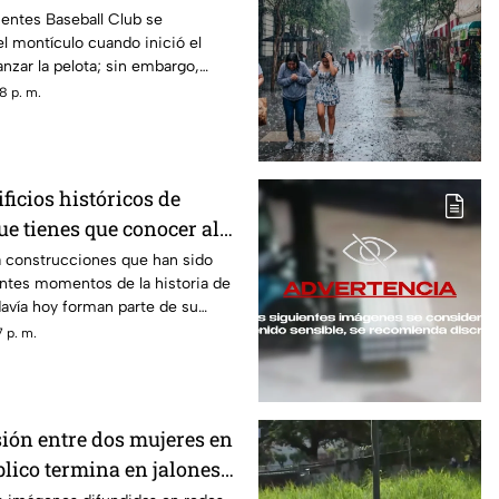
ientes Baseball Club se
l montículo cuando inició el
nzar la pelota; sin embargo,
ocurrió algo inesperado.
8 p. m.
ificios históricos de
e tienes que conocer al
z
a construcciones que han sido
antes momentos de la historia de
davía hoy forman parte de su
 p. m.
sión entre dos mujeres en
blico termina en jalones