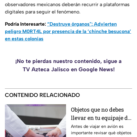
observadores mexicanos deberán recurrir a plataformas
digitales para seguir el fenómeno.
Podría Interesarte:
“Destruye órganos": Advierten
peligro M0RT4L por presencia de la ‘chinche besucona’
en estas colonias
¡No te pierdas nuestro contenido, sigue a
TV Azteca Jalisco en Google News!
CONTENIDO RELACIONADO
Objetos que no debes
llevar en tu equipaje de
mano y podrían
Antes de viajar en avión es
importante revisar qué objetos
quitarte en el