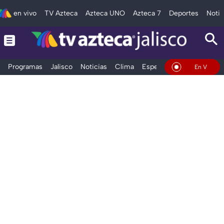
en vivo
TV Azteca
Azteca UNO
Azteca 7
Deportes
Notic
Programas
Jalisco
Noticias
Clima
Espectáculos
Deportes
En Vivo