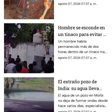
vida de un albañil, luego de
agosto 07, 2026 07:37 p. m.
que una herramienta eléctrica
que utilizaba sufriera una falla
y provocara una lesión de
gravedad.
Hombre se esconde en
un tinaco para evitar al
esposo de su amante y
Un hombre habría
permanecido más de dos
termina atrapado
horas dentro de un tinaco tras
intentar ocultarse en una
agosto 07, 2026 07:07 p. m.
vivienda de Timucuy, Yucatán;
finalmente tuvo que pedir
ayuda para poder salir.
El extraño pozo de
India: su agua lleva
días en movimiento y
El agua de un pozo en Morbi
no deja de formar ondas desde
nadie sabe aún por qué
hace varios días; especialistas
ya investigan qué ocurre bajo
agosto 07, 2026 07:07 p. m.