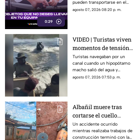
pueden transportarse en el
aeropuerto
equipaje de mano, ya que
agosto 07, 2026 08:20 p. m.
algunos artículos están
0:29
restringidos y pueden ser
retirados durante los filtros de
seguridad.
VIDEO | Turistas viven
momentos de tensión
al escapar de un
Turistas navegaban por un
canal cuando un hipopótamo
hipopótamo en un río
macho salió del agua y
de Botsuana
comenzó a seguir la
agosto 07, 2026 07:53 p. m.
embarcación; el guía aceleró
para alejarse del animal
mientras una turista logró
captar el momento.
Albañil muere tras
cortarse el cuello
accidentalmente con
Un accidente ocurrido
mientras realizaba trabajos de
herramienta eléctrica
construcción terminó con la