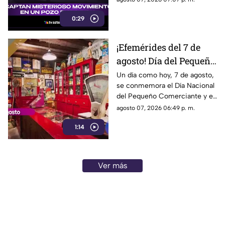
tierra.
0:29
¡Efemérides del 7 de
agosto! Día del Pequeño
Comerciante
Un día como hoy, 7 de agosto,
se conmemora el Día Nacional
del Pequeño Comerciante y el
inicio de la construcción del
agosto 07, 2026 06:49 p. m.
emblemático Estadio Olímpico
1:14
Universitario.
Ver más