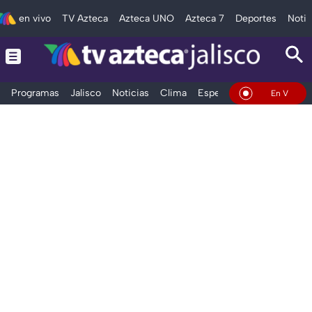
en vivo
TV Azteca
Azteca UNO
Azteca 7
Deportes
Notic
Programas
Jalisco
Noticias
Clima
Espectáculos
Deportes
En Vivo