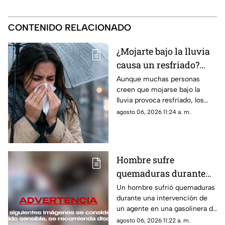
CONTENIDO RELACIONADO
¿Mojarte bajo la lluvia
causa un resfriado?
Conoce la respuesta
Aunque muchas personas
creen que mojarse bajo la
lluvia provoca resfriado, los
especialistas explican qué
agosto 06, 2026 11:24 a. m.
ocurre realmente y por qué el
riesgo de enfermarse es otra.
Hombre sufre
quemaduras durante
intervención de un
Un hombre sufrió quemaduras
durante una intervención de
agente en una
un agente en una gasolinera de
gasolinera de Arizona
Arizona. El incidente quedó
agosto 06, 2026 11:22 a. m.