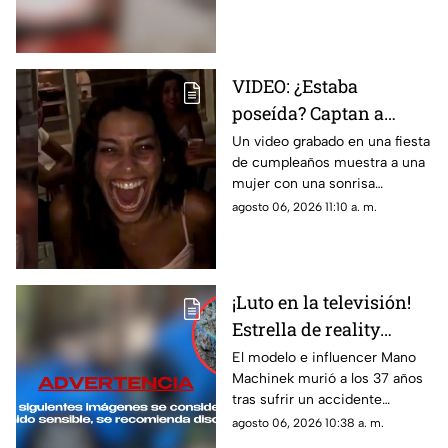
grabado y ya es investigado
por las autoridades.
VIDEO: ¿Estaba
poseída? Captan a
mujer con
Un video grabado en una fiesta
de cumpleaños muestra a una
INQUIETANTE
mujer con una sonrisa
SONRISA durante su
inquietante; usuarios debaten
agosto 06, 2026 11:10 a. m.
fiesta de cumpleaños
si fue posesión, filtro o una
broma armada.
¡Luto en la televisión!
Estrella de reality
pierde la vida en un
El modelo e influencer Mano
Machinek murió a los 37 años
accidente mientras
tras sufrir un accidente
filmaba un comercial
mientras conducía un Porsche
agosto 06, 2026 10:38 a. m.
para la filmación de un