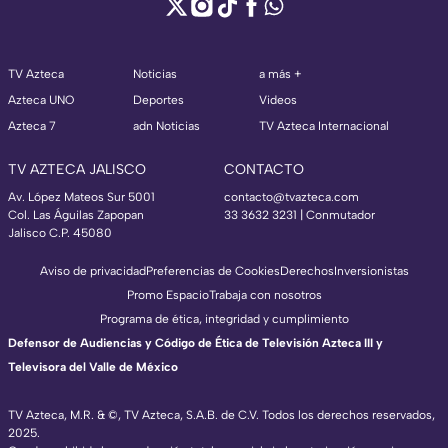
TV Azteca
Noticias
a más +
Azteca UNO
Deportes
Videos
Azteca 7
adn Noticias
TV Azteca Internacional
TV AZTECA JALISCO
CONTACTO
Av. López Mateos Sur 5001
contacto@tvazteca.com
Col. Las Águilas Zapopan
33 3632 3231 | Conmutador
Jalisco C.P. 45080
Aviso de privacidad
Preferencias de Cookies
Derechos
Inversionistas
Promo Espacio
Trabaja con nosotros
Programa de ética, integridad y cumplimiento
Defensor de Audiencias y Código de Ética de Televisión Azteca III y
Televisora del Valle de México
TV Azteca, M.R. & ©, TV Azteca, S.A.B. de C.V. Todos los derechos reservados,
2025.