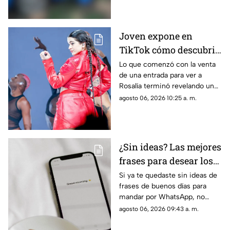
comercial en Italia.
Joven expone en
TikTok cómo descubrió
una presunta
Lo que comenzó con la venta
de una entrada para ver a
infidelidad por un
Rosalía terminó revelando un
boleto de Rosalía
presunto engaño amoroso que
agosto 06, 2026 10:25 a. m.
se volvió viral en TikTok.
¿Sin ideas? Las mejores
frases para desear los
buenos días por
Si ya te quedaste sin ideas de
frases de buenos días para
WhatsApp
mandar por WhatsApp, no
temas, te compartimos los
agosto 06, 2026 09:43 a. m.
mejores mensajes originales.