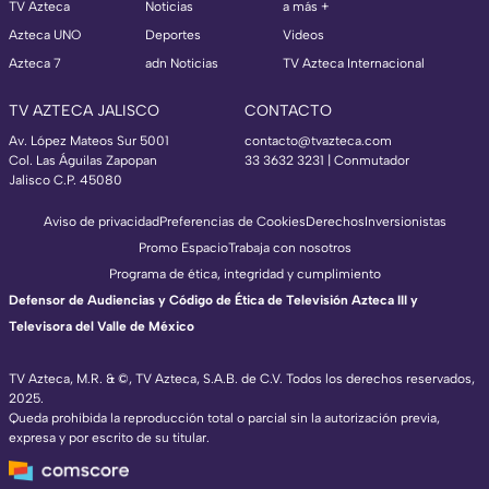
TV Azteca
Noticias
a más +
Azteca UNO
Deportes
Videos
Azteca 7
adn Noticias
TV Azteca Internacional
TV AZTECA JALISCO
CONTACTO
Av. López Mateos Sur 5001
contacto@tvazteca.com
Col. Las Águilas Zapopan
33 3632 3231 | Conmutador
Jalisco C.P. 45080
Aviso de privacidad
Preferencias de Cookies
Derechos
Inversionistas
Promo Espacio
Trabaja con nosotros
Programa de ética, integridad y cumplimiento
Defensor de Audiencias y Código de Ética de Televisión Azteca III y
Televisora del Valle de México
TV Azteca, M.R. & ©, TV Azteca, S.A.B. de C.V. Todos los derechos reservados,
2025.
Queda prohibida la reproducción total o parcial sin la autorización previa,
expresa y por escrito de su titular.