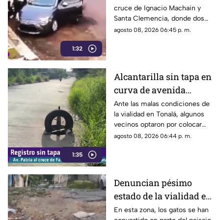
cruce de Ignacio Machain y
día en Guadalajara
Santa Clemencia, donde dos
sujetos fueron captados
agosto 08, 2026 06:45 p. m.
retirando múltiples autopartes
1:32
de la carrocería de un vehículo.
Alcantarilla sin tapa en
curva de avenida
Patria
Ante las malas condiciones de
la vialidad en Tonalá, algunos
vecinos optaron por colocar
una llanta como señalamiento
agosto 08, 2026 06:44 p. m.
improvisado para alertar a los
1:35
conductores sobre los hoyos y
evitar posibles accidentes al
transitar por la zona.
Denuncian pésimo
estado de la vialidad en
Privada Pedrera y
En esta zona, los gatos se han