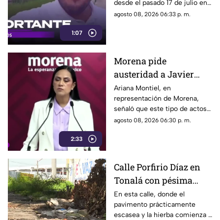
desde el pasado 17 de julio en
tras ser localizado en
Tlaquepaque, fue localizado
agosto 08, 2026 06:33 p. m.
Michoacán
con vida en Michoacán y ya es
1:07
trasladado de regreso a Jalisco
para reunirse con su familia.
Morena pide
austeridad a Javier
May, pero el ejemplo
Ariana Montiel, en
representación de Morena,
parece faltar en casa
señaló que este tipo de actos y
el gasto de recursos
agosto 08, 2026 06:30 p. m.
económicos no corresponden
2:33
a la conducta que debería
mantener un representante
bajo los principios de
Calle Porfirio Díaz en
austeridad establecidos por el
Tonalá con pésima
partido.
vialidad y basura por
En esta calle, donde el
pavimento prácticamente
todas partes
escasea y la hierba comienza a