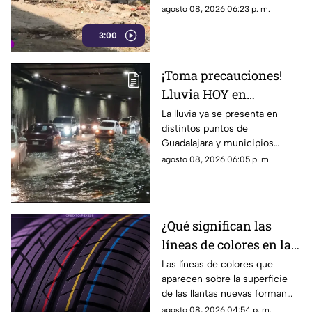
ganar terreno, los vecinos
agosto 08, 2026 06:23 p. m.
aseguran que han presentado
3:00
varias quejas ante las
autoridades, pero hasta el
momento no han visto
¡Toma precauciones!
resultados.
Lluvia HOY en
Guadalajara deja
La lluvia ya se presenta en
distintos puntos de
fuertes vientos y
Guadalajara y municipios
amenaza de granizo
cercanos, con fuertes vientos,
agosto 08, 2026 06:05 p. m.
posibles granizadas y
afectaciones a la visibilidad.
¿Qué significan las
líneas de colores en las
llantas nuevas?
Las líneas de colores que
aparecen sobre la superficie
de las llantas nuevas forman
parte del proceso de
agosto 08, 2026 04:54 p. m.