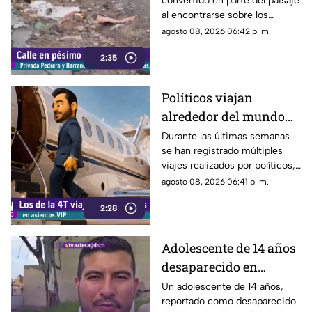
convertido en parte del paisaje
Barrancones
al encontrarse sobre los
techos y las puertas de las
agosto 08, 2026 06:42 p. m.
viviendas, mientras que la
2:35
vialidad muestra un evidente
deterioro.
Políticos viajan
alrededor del mundo
sin ninguna
Durante las últimas semanas
se han registrado múltiples
preocupación
viajes realizados por políticos,
sin que hasta el momento
agosto 08, 2026 06:41 p. m.
exista información clara sobre
2:28
los motivos de estos
desplazamientos ni una
explicación detallada sobre el
Adolescente de 14 años
elevado gasto que han
desaparecido en
generado.
Tlaquepaque es
Un adolescente de 14 años,
reportado como desaparecido
trasladado a Jalisco