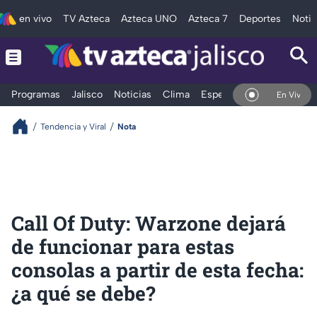
en vivo
TV Azteca
Azteca UNO
Azteca 7
Deportes
Notic
Programas
Jalisco
Noticias
Clima
Espectáculos
Deportes
En Vivo
Tendencia y Viral
Nota
Call Of Duty: Warzone dejará
de funcionar para estas
consolas a partir de esta fecha:
¿a qué se debe?