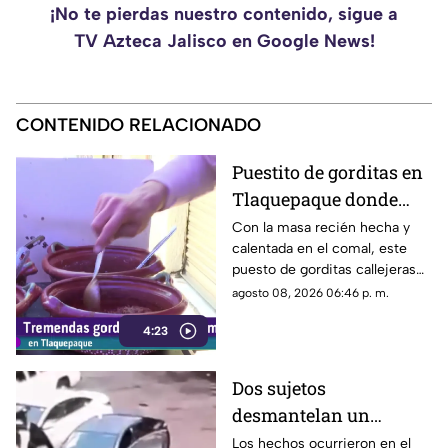
¡No te pierdas nuestro contenido, sigue a
TV Azteca Jalisco en Google News!
CONTENIDO RELACIONADO
Puestito de gorditas en
Tlaquepaque donde
una nunca es suficiente
Con la masa recién hecha y
calentada en el comal, este
puesto de gorditas callejeras
en Tlaquepaque promete
agosto 08, 2026 06:46 p. m.
conquistar el antojo.
4:23
Dos sujetos
desmantelan un
vehículo a plena luz del
Los hechos ocurrieron en el