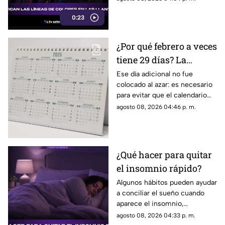
fabricación y control, por lo
0:23
que no indican desgaste ni
representan una señal de
peligro.
¿Por qué febrero a veces
tiene 29 días? La
curiosa razón detrás de
Ese día adicional no fue
colocado al azar: es necesario
los años bisiestos
para evitar que el calendario
pierda sincronía con las
agosto 08, 2026 04:46 p. m.
estaciones del año.
¿Qué hacer para quitar
el insomnio rápido?
Algunos hábitos pueden ayudar
a conciliar el sueño cuando
aparece el insomnio,
especialmente reducir la
agosto 08, 2026 04:33 p. m.
exposición a pantallas,