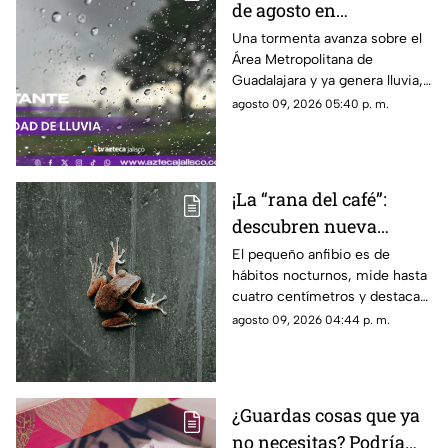
de agosto en
Guadalajara: ¿Dónde
Una tormenta avanza sobre el
Área Metropolitana de
está lloviendo y qué
Guadalajara y ya genera lluvia,
zonas tienen alerta?
actividad eléctrica y rachas de
agosto 09, 2026 05:40 p. m.
viento en distintas zonas.
¡La “rana del café”:
descubren nueva
especie en Costa Rica
El pequeño anfibio es de
hábitos nocturnos, mide hasta
cuatro centímetros y destaca
por sus manchas verdes y su
agosto 09, 2026 04:44 p. m.
particular canto.
¿Guardas cosas que ya
no necesitas? Podría