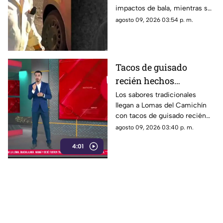
contra padre e hijo en
impactos de bala, mientras su
Chihuahua
hijo Isaac, de 34, permanece
agosto 09, 2026 03:54 p. m.
hospitalizado.
Tacos de guisado
recién hechos
conquistan a vecinos
Los sabores tradicionales
llegan a Lomas del Camichín
de Lomas del Camichín
con tacos de guisado recién
en Tonalá
preparados, una opción ideal
agosto 09, 2026 03:40 p. m.
para disfrutar este viernes en
4:01
Tonalá.