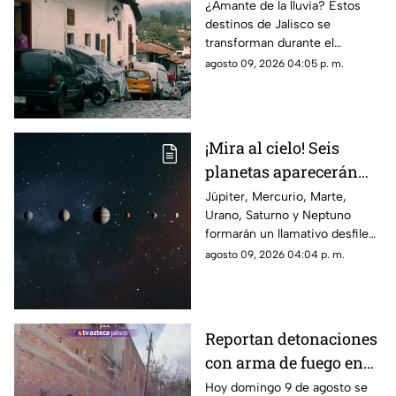
se disfrutan más
¿Amante de la lluvia? Estos
destinos de Jalisco se
durante el temporal
transforman durante el
temporal y ofrecen paisajes
agosto 09, 2026 04:05 p. m.
verdes, cascadas y un
ambiente perfecto para una
escapada.
¡Mira al cielo! Seis
planetas aparecerán
juntos el 12 de agosto
Júpiter, Mercurio, Marte,
Urano, Saturno y Neptuno
formarán un llamativo desfile
planetario durante las primeras
agosto 09, 2026 04:04 p. m.
horas del 12 de agosto. Esto
debes saber para intentar
observarlo.
Reportan detonaciones
con arma de fuego en
Tlaquepaque; hay un
Hoy domingo 9 de agosto se