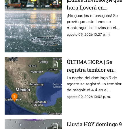
hora lloverá en
Guadalajara?
¡No guardes el paraguas! Se
prevé que este lunes se
mantengan las lluvias en el
Área Metropolitana de
agosto 09, 2026 10:27 p. m.
Guadalajara
ÚLTIMA HORA | Se
registra temblor en
Jalisco; ¿hay daños?
La noche del domingo 9 de
agosto se registró un temblor
de magnitud 4.4 en el
municipio de Puerto Vallarta,
agosto 09, 2026 10:02 p. m.
Jalisco
Lluvia HOY domingo 9