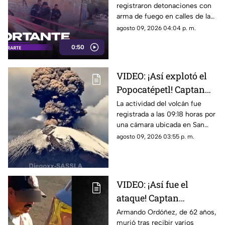
registraron detonaciones con
hombre muerto
arma de fuego en calles de la
colonia El Campesino en
agosto 09, 2026 04:04 p. m.
Tlaquepaque. Esto es lo que se
0:50
sabe.
VIDEO: ¡Así explotó el
Popocatépetl! Captan
impresionante
La actividad del volcán fue
registrada a las 09:18 horas por
momento desde Puebla
una cámara ubicada en San
Pedro Benito Juárez.
agosto 09, 2026 03:55 p. m.
VIDEO: ¡Así fue el
ataque! Captan
agresión armada
Armando Ordóñez, de 62 años,
murió tras recibir varios