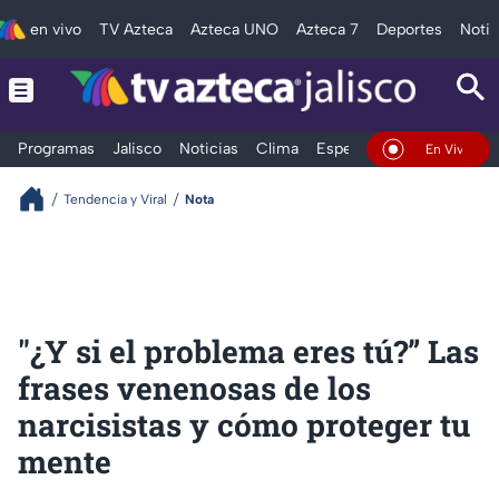
en vivo
TV Azteca
Azteca UNO
Azteca 7
Deportes
Notic
Programas
Jalisco
Noticias
Clima
Espectáculos
Deportes
En Vivo
Tendencia y Viral
Nota
"¿Y si el problema eres tú?” Las
frases venenosas de los
narcisistas y cómo proteger tu
mente