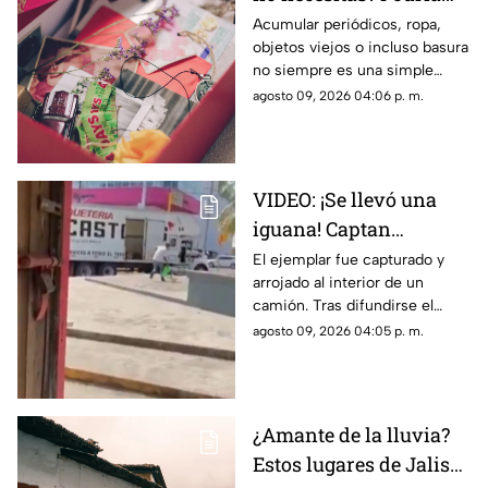
haber algo más detrás
Acumular periódicos, ropa,
objetos viejos o incluso basura
no siempre es una simple
costumbre. En algunos casos,
agosto 09, 2026 04:06 p. m.
puede estar relacionado con el
llamado síndrome de
Diógenes.
VIDEO: ¡Se llevó una
iguana! Captan
presunto robo en
El ejemplar fue capturado y
arrojado al interior de un
Tuxpan y reportan
camión. Tras difundirse el
detención
video, autoridades
agosto 09, 2026 04:05 p. m.
intervinieron y lograron
recuperar al reptil.
¿Amante de la lluvia?
Estos lugares de Jalisco