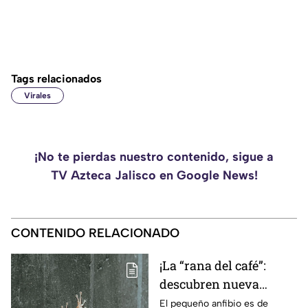
Tags relacionados
Virales
¡No te pierdas nuestro contenido, sigue a
TV Azteca Jalisco en Google News!
CONTENIDO RELACIONADO
¡La “rana del café”:
descubren nueva
especie en Costa Rica
El pequeño anfibio es de