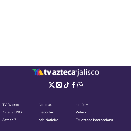
TV Azteca
Noticias
a más +
Azteca UNO
Deportes
Videos
Azteca 7
adn Noticias
TV Azteca Internacional