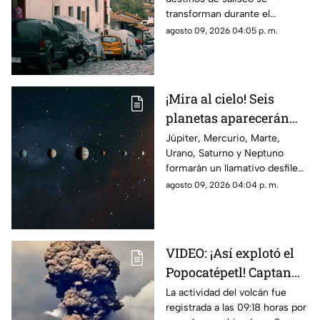
durante el temporal
transforman durante el
temporal y ofrecen paisajes
agosto 09, 2026 04:05 p. m.
verdes, cascadas y un
ambiente perfecto para una
escapada.
¡Mira al cielo! Seis
planetas aparecerán
juntos el 12 de agosto
Júpiter, Mercurio, Marte,
Urano, Saturno y Neptuno
formarán un llamativo desfile
planetario durante las primeras
agosto 09, 2026 04:04 p. m.
horas del 12 de agosto. Esto
debes saber para intentar
observarlo.
VIDEO: ¡Así explotó el
Popocatépetl! Captan
impresionante
La actividad del volcán fue
registrada a las 09:18 horas por
momento desde Puebla