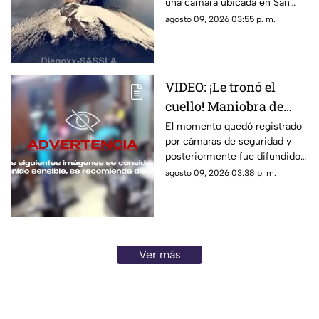
una cámara ubicada en San
Pedro Benito Juárez.
agosto 09, 2026 03:55 p. m.
VIDEO: ¡Le tronó el
cuello! Maniobra de
barbero termina en
El momento quedó registrado
por cámaras de seguridad y
grave lesión a cliente
posteriormente fue difundido
en redes sociales; autoridades
agosto 09, 2026 03:38 p. m.
no han confirmado el
fallecimiento de la víctima.
Ver más