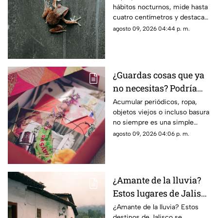
hábitos nocturnos, mide hasta
cuatro centímetros y destaca
por sus manchas verdes y su
agosto 09, 2026 04:44 p. m.
particular canto.
¿Guardas cosas que ya
no necesitas? Podría
haber algo más detrás
Acumular periódicos, ropa,
objetos viejos o incluso basura
no siempre es una simple
costumbre. En algunos casos,
agosto 09, 2026 04:06 p. m.
puede estar relacionado con el
llamado síndrome de
Diógenes.
¿Amante de la lluvia?
Estos lugares de Jalisco
se disfrutan más
¿Amante de la lluvia? Estos
destinos de Jalisco se