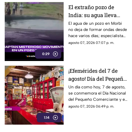
El extraño pozo de
India: su agua lleva
días en movimiento y
El agua de un pozo en Morbi
no deja de formar ondas desde
nadie sabe aún por qué
hace varios días; especialistas
ya investigan qué ocurre bajo
agosto 07, 2026 07:07 p. m.
tierra.
0:29
¡Efemérides del 7 de
agosto! Día del Pequeño
Comerciante
Un día como hoy, 7 de agosto,
se conmemora el Día Nacional
del Pequeño Comerciante y el
inicio de la construcción del
agosto 07, 2026 06:49 p. m.
emblemático Estadio Olímpico
1:14
Universitario.