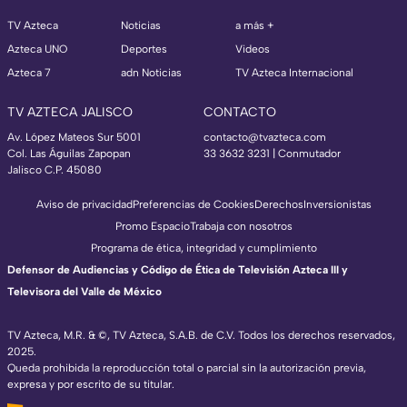
TV Azteca
Noticias
a más +
Azteca UNO
Deportes
Videos
Azteca 7
adn Noticias
TV Azteca Internacional
TV AZTECA JALISCO
CONTACTO
Av. López Mateos Sur 5001
contacto@tvazteca.com
Col. Las Águilas Zapopan
33 3632 3231 | Conmutador
Jalisco C.P. 45080
Aviso de privacidad
Preferencias de Cookies
Derechos
Inversionistas
Promo Espacio
Trabaja con nosotros
Programa de ética, integridad y cumplimiento
Defensor de Audiencias y Código de Ética de Televisión Azteca III y
Televisora del Valle de México
TV Azteca, M.R. & ©, TV Azteca, S.A.B. de C.V. Todos los derechos reservados,
2025.
Queda prohibida la reproducción total o parcial sin la autorización previa,
expresa y por escrito de su titular.