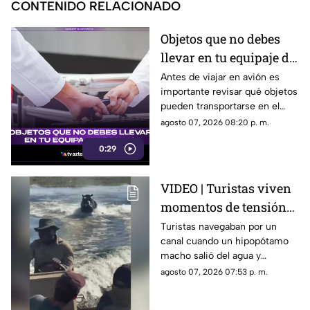
CONTENIDO RELACIONADO
Objetos que no debes
llevar en tu equipaje de
mano y podrían
Antes de viajar en avión es
importante revisar qué objetos
quitarte en el
pueden transportarse en el
aeropuerto
equipaje de mano, ya que
agosto 07, 2026 08:20 p. m.
algunos artículos están
0:29
restringidos y pueden ser
retirados durante los filtros de
seguridad.
VIDEO | Turistas viven
momentos de tensión
al escapar de un
Turistas navegaban por un
canal cuando un hipopótamo
hipopótamo en un río
macho salió del agua y
de Botsuana
comenzó a seguir la
agosto 07, 2026 07:53 p. m.
embarcación; el guía aceleró
para alejarse del animal