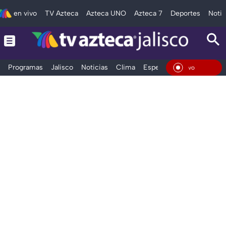
en vivo
TV Azteca
Azteca UNO
Azteca 7
Deportes
Notic
Programas
Jalisco
Noticias
Clima
Espectáculos
Deportes
En Vivo