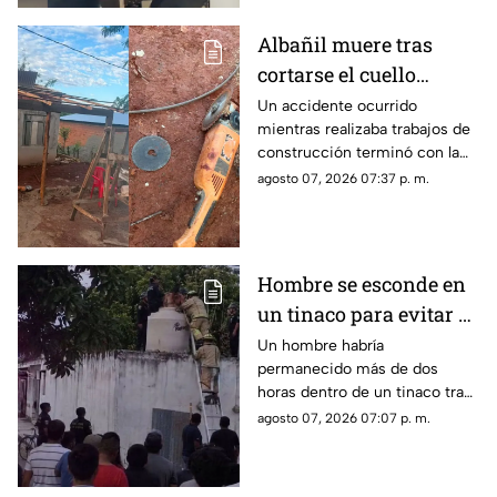
mientras una turista logró
captar el momento.
Albañil muere tras
cortarse el cuello
accidentalmente con
Un accidente ocurrido
mientras realizaba trabajos de
herramienta eléctrica
construcción terminó con la
vida de un albañil, luego de
agosto 07, 2026 07:37 p. m.
que una herramienta eléctrica
que utilizaba sufriera una falla
y provocara una lesión de
gravedad.
Hombre se esconde en
un tinaco para evitar al
esposo de su amante y
Un hombre habría
permanecido más de dos
termina atrapado
horas dentro de un tinaco tras
intentar ocultarse en una
agosto 07, 2026 07:07 p. m.
vivienda de Timucuy, Yucatán;
finalmente tuvo que pedir
ayuda para poder salir.