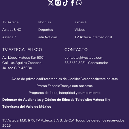
TV Azteca
Noticias
a más +
Azteca UNO
Deportes
Videos
Azteca 7
adn Noticias
TV Azteca Internacional
TV AZTECA JALISCO
CONTACTO
Av. López Mateos Sur 5001
contacto@tvazteca.com
Col. Las Águilas Zapopan
33 3632 3231 | Conmutador
Jalisco C.P. 45080
Aviso de privacidad
Preferencias de Cookies
Derechos
Inversionistas
Promo Espacio
Trabaja con nosotros
Programa de ética, integridad y cumplimiento
Defensor de Audiencias y Código de Ética de Televisión Azteca III y
Televisora del Valle de México
TV Azteca, M.R. & ©, TV Azteca, S.A.B. de C.V. Todos los derechos reservados,
2025.