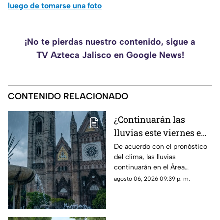
luego de tomarse una foto
¡No te pierdas nuestro contenido, sigue a
TV Azteca Jalisco en Google News!
CONTENIDO RELACIONADO
¿Continuarán las
lluvias este viernes en
Guadalajara? Este es el
De acuerdo con el pronóstico
del clima, las lluvias
pronóstico del clima
continuarán en el Área
hoy 7 de agosto
Metropolitana de Guadalajara
agosto 06, 2026 09:39 p. m.
este viernes 7 de agosto 2026