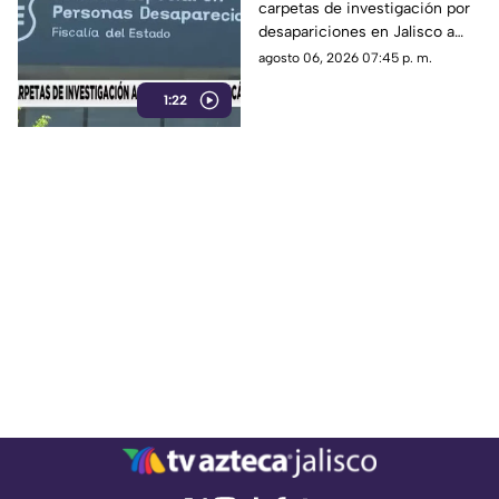
carpetas de investigación por
desaparecidas en
desapariciones en Jalisco a
Jalisco a Zacatecas y
fiscalías de Zacatecas y
agosto 06, 2026 07:45 p. m.
Michoacán
Michoacán para fortalecer los
1:22
trabajos de búsqueda y
seguimiento.