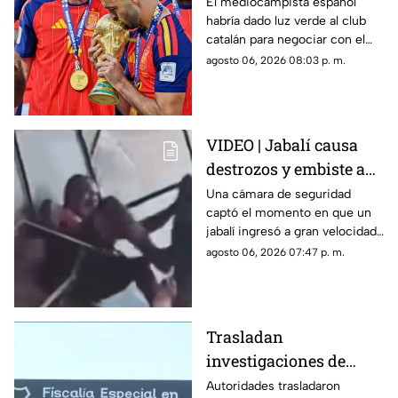
rechazado al Real
El mediocampista español
habría dado luz verde al club
Madrid para fichar con
catalán para negociar con el
el Barcelona
Manchester City, mientras el
agosto 06, 2026 08:03 p. m.
conjunto blanco pierde terreno
en una de las operaciones más
importantes del mercado.
VIDEO | Jabalí causa
destrozos y embiste a
clientes luego de entrar
Una cámara de seguridad
captó el momento en que un
a un negocio
jabalí ingresó a gran velocidad
a un establecimiento en la
agosto 06, 2026 07:47 p. m.
India, atacó a los clientes y
dejó a un hombre de 60 años
con diversas lesiones.
Trasladan
investigaciones de
personas
Autoridades trasladaron