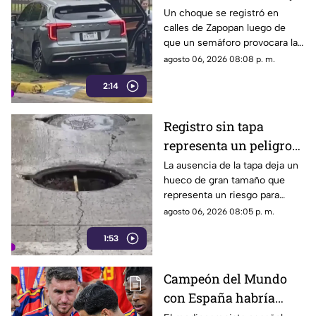
termina sobre la
Un choque se registró en
calles de Zapopan luego de
banqueta
que un semáforo provocara la
colisión entre dos vehículos.
agosto 06, 2026 08:08 p. m.
2:14
Registro sin tapa
representa un peligro
en avenida Miguel
La ausencia de la tapa deja un
hueco de gran tamaño que
López de Legaspi
representa un riesgo para
automovilistas, motociclistas,
agosto 06, 2026 08:05 p. m.
ciclistas y peatones que
1:53
transitan por la zona.
Campeón del Mundo
con España habría