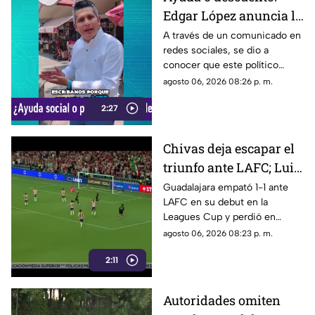
Edgar López anuncia la
nueva estrategia para
A través de un comunicado en
redes sociales, se dio a
ayudar algunas
conocer que este político
familias
presuntamente busca ayudar a
agosto 06, 2026 08:26 p. m.
la comunidad de Tonalá con
2:27
este descuento.
Chivas deja escapar el
triunfo ante LAFC; Luis
Romo es señalado por
Guadalajara empató 1-1 ante
LAFC en su debut en la
su cobro en penales
Leagues Cup y perdió en
penales; Luis Romo fue
agosto 06, 2026 08:23 p. m.
criticado por su ejecución.
2:11
Autoridades omiten