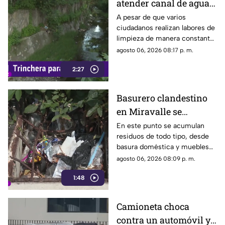
atender canal de agua
contaminado en
A pesar de que varios
ciudadanos realizan labores de
Tonalá
limpieza de manera constante
en la zona, algunas personas
agosto 06, 2026 08:17 p. m.
continúan arrojando basura al
2:27
canal de agua, provocando
acumulación de residuos.
Basurero clandestino
en Miravalle se
convierte en un foco de
En este punto se acumulan
residuos de todo tipo, desde
infección por
basura doméstica y muebles
acumulación de
viejos hasta animales muertos,
agosto 06, 2026 08:09 p. m.
residuos.
una situación que ha generado
1:48
molestias entre los vecinos,
quienes exigen una solución
ante el riesgo sanitario y las
Camioneta choca
condiciones insalubres del
contra un automóvil y
lugar.