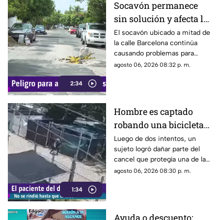
Socavón permanece
sin solución y afecta la
circulación en calle
El socavón ubicado a mitad de
la calle Barcelona continúa
Barcelona
causando problemas para
quienes circulan por la zona,
agosto 06, 2026 08:32 p. m.
ya que, pese a ser cubierto en
2:34
varias ocasiones, vuelve a
aparecer con el paso del
tiempo.
Hombre es captado
robando una bicicleta
al ingresar a cochera
Luego de dos intentos, un
sujeto logró dañar parte del
ajena en calle Rancho
cancel que protegía una de las
Rodeo
puertas de una cochera
agosto 06, 2026 08:30 p. m.
ubicada sobre la calle Rancho
1:34
Rodeo, lo que le permitió
ingresar al inmueble.
Ayuda o descuento: