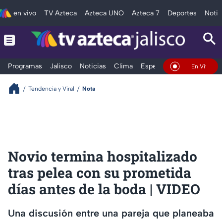
en vivo
TV Azteca
Azteca UNO
Azteca 7
Deportes
Notic
Programas
Jalisco
Noticias
Clima
Espectáculos
Deportes
En Vivo
Tendencia y Viral
Nota
Novio termina hospitalizado
tras pelea con su prometida
días antes de la boda | VIDEO
Una discusión entre una pareja que planeaba