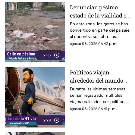
transitar por la zona.
Denuncian pésimo
estado de la vialidad en
Privada Pedrera y
En esta zona, los gatos se han
convertido en parte del paisaje
Barrancones
al encontrarse sobre los
techos y las puertas de las
agosto 08, 2026 06:42 p. m.
viviendas, mientras que la
2:35
vialidad muestra un evidente
deterioro.
Políticos viajan
alrededor del mundo
sin ninguna
Durante las últimas semanas
se han registrado múltiples
preocupación
viajes realizados por políticos,
sin que hasta el momento
agosto 08, 2026 06:41 p. m.
exista información clara sobre
2:28
los motivos de estos
desplazamientos ni una
explicación detallada sobre el