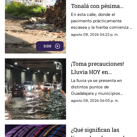
Tonalá con pésima
partido.
vialidad y basura por
En esta calle, donde el
pavimento prácticamente
todas partes
escasea y la hierba comienza a
ganar terreno, los vecinos
agosto 08, 2026 06:23 p. m.
aseguran que han presentado
3:00
varias quejas ante las
autoridades, pero hasta el
momento no han visto
¡Toma precauciones!
resultados.
Lluvia HOY en
Guadalajara deja
La lluvia ya se presenta en
distintos puntos de
fuertes vientos y
Guadalajara y municipios
amenaza de granizo
cercanos, con fuertes vientos,
agosto 08, 2026 06:05 p. m.
posibles granizadas y
afectaciones a la visibilidad.
¿Qué significan las