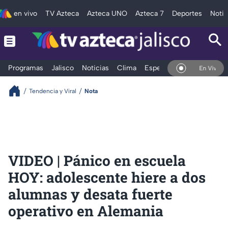
en vivo
TV Azteca
Azteca UNO
Azteca 7
Deportes
Notic
Programas
Jalisco
Noticias
Clima
Espectáculos
Deportes
En Vivo
Tendencia y Viral
Nota
VIDEO | Pánico en escuela
HOY: adolescente hiere a dos
alumnas y desata fuerte
operativo en Alemania