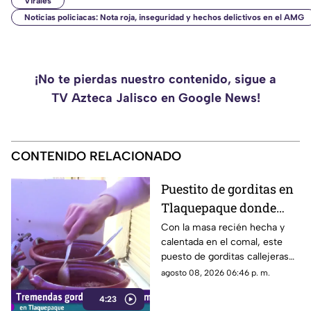
Virales
Noticias policiacas: Nota roja, inseguridad y hechos delictivos en el AMG
¡No te pierdas nuestro contenido, sigue a
TV Azteca Jalisco en Google News!
CONTENIDO RELACIONADO
Puestito de gorditas en
Tlaquepaque donde
una nunca es suficiente
Con la masa recién hecha y
calentada en el comal, este
puesto de gorditas callejeras
en Tlaquepaque promete
agosto 08, 2026 06:46 p. m.
conquistar el antojo.
4:23