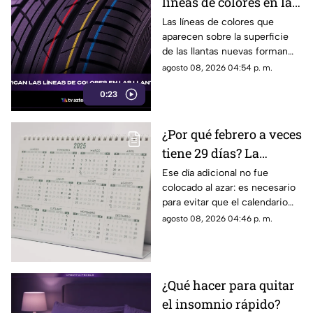
líneas de colores en las
llantas nuevas?
Las líneas de colores que
aparecen sobre la superficie
de las llantas nuevas forman
parte del proceso de
agosto 08, 2026 04:54 p. m.
fabricación y control, por lo
0:23
que no indican desgaste ni
representan una señal de
peligro.
¿Por qué febrero a veces
tiene 29 días? La
curiosa razón detrás de
Ese día adicional no fue
colocado al azar: es necesario
los años bisiestos
para evitar que el calendario
pierda sincronía con las
agosto 08, 2026 04:46 p. m.
estaciones del año.
¿Qué hacer para quitar
el insomnio rápido?