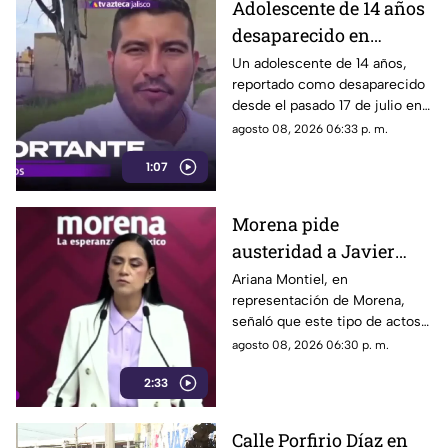
Adolescente de 14 años
elevado gasto que han
desaparecido en
generado.
Tlaquepaque es
Un adolescente de 14 años,
reportado como desaparecido
trasladado a Jalisco
desde el pasado 17 de julio en
tras ser localizado en
Tlaquepaque, fue localizado
agosto 08, 2026 06:33 p. m.
Michoacán
con vida en Michoacán y ya es
1:07
trasladado de regreso a Jalisco
para reunirse con su familia.
Morena pide
austeridad a Javier
May, pero el ejemplo
Ariana Montiel, en
representación de Morena,
parece faltar en casa
señaló que este tipo de actos y
el gasto de recursos
agosto 08, 2026 06:30 p. m.
económicos no corresponden
2:33
a la conducta que debería
mantener un representante
bajo los principios de
Calle Porfirio Díaz en
austeridad establecidos por el