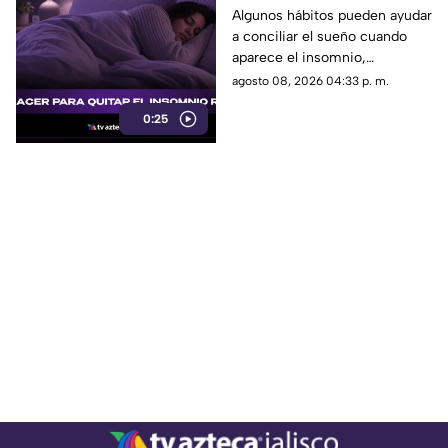
Algunos hábitos pueden ayudar
a conciliar el sueño cuando
aparece el insomnio,
especialmente reducir la
agosto 08, 2026 04:33 p. m.
exposición a pantallas,
0:25
mantener un ambiente
tranquilo y evitar estimulantes
antes de acostarse.