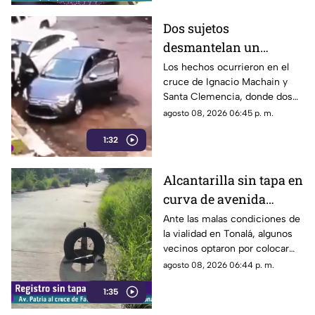
Dos sujetos
desmantelan un
vehículo a plena luz del
Los hechos ocurrieron en el
cruce de Ignacio Machain y
día en Guadalajara
Santa Clemencia, donde dos
sujetos fueron captados
agosto 08, 2026 06:45 p. m.
retirando múltiples autopartes
1:32
de la carrocería de un vehículo.
Alcantarilla sin tapa en
curva de avenida
Patria
Ante las malas condiciones de
la vialidad en Tonalá, algunos
vecinos optaron por colocar
una llanta como señalamiento
agosto 08, 2026 06:44 p. m.
improvisado para alertar a los
1:35
conductores sobre los hoyos y
evitar posibles accidentes al