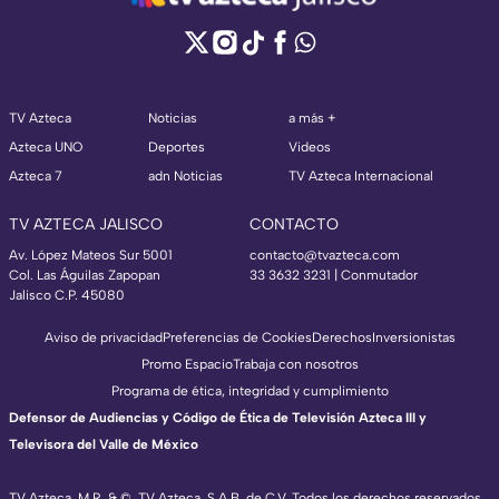
TV Azteca
Noticias
a más +
Azteca UNO
Deportes
Videos
Azteca 7
adn Noticias
TV Azteca Internacional
TV AZTECA JALISCO
CONTACTO
Av. López Mateos Sur 5001
contacto@tvazteca.com
Col. Las Águilas Zapopan
33 3632 3231 | Conmutador
Jalisco C.P. 45080
Aviso de privacidad
Preferencias de Cookies
Derechos
Inversionistas
Promo Espacio
Trabaja con nosotros
Programa de ética, integridad y cumplimiento
Defensor de Audiencias y Código de Ética de Televisión Azteca III y
Televisora del Valle de México
TV Azteca, M.R. & ©, TV Azteca, S.A.B. de C.V. Todos los derechos reservados,