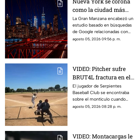
Nueva York se corona
como la ciudad más
romántica de Estados
La Gran Manzana encabezó un
estudio basado en búsquedas
Unidos
de Google relacionadas con
citas, restaurantes, propuestas
agosto 05, 2026 09:56 p. m.
de matrimonio y experiencias
para parejas.
VIDEO: Pitcher sufre
BRUT4L fractura en el
brazo mientras lanzaba
El jugador de Serpientes
Baseball Club se encontraba
sobre el montículo cuando
inició el movimiento para
agosto 05, 2026 08:28 p. m.
lanzar la pelota; sin embargo,
segundos después ocurrió algo
inesperado.
VIDEO: Montacargas le