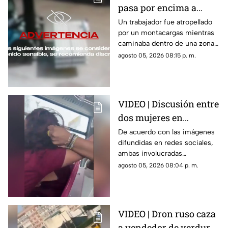
pasa por encima a
trabajador dentro de
Un trabajador fue atropellado
por un montacargas mientras
una bodega
caminaba dentro de una zona
de trabajo; cámaras de
agosto 05, 2026 08:15 p. m.
seguridad captaron el
momento.
VIDEO | Discusión entre
dos mujeres en
transporte público
De acuerdo con las imágenes
difundidas en redes sociales,
termina en jalones de
ambas involucradas
cabello
comenzaron a intercambiar
agosto 05, 2026 08:04 p. m.
reclamos mientras viajaban en
el transporte público.
VIDEO | Dron ruso caza
a vendedor de verduras