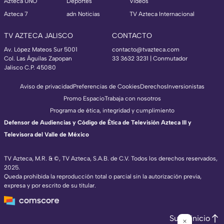
Azteca UNO
Deportes
Videos
Azteca 7
adn Noticias
TV Azteca Internacional
TV AZTECA JALISCO
CONTACTO
Av. López Mateos Sur 5001
contacto@tvazteca.com
Col. Las Águilas Zapopan
33 3632 3231 | Conmutador
Jalisco C.P. 45080
Aviso de privacidad
Preferencias de Cookies
Derechos
Inversionistas
Promo Espacio
Trabaja con nosotros
Programa de ética, integridad y cumplimiento
Defensor de Audiencias y Código de Ética de Televisión Azteca III y
Televisora del Valle de México
TV Azteca, M.R. & ©, TV Azteca, S.A.B. de C.V. Todos los derechos reservados,
2025.
Queda prohibida la reproducción total o parcial sin la autorización previa,
expresa y por escrito de su titular.
Subir inicio