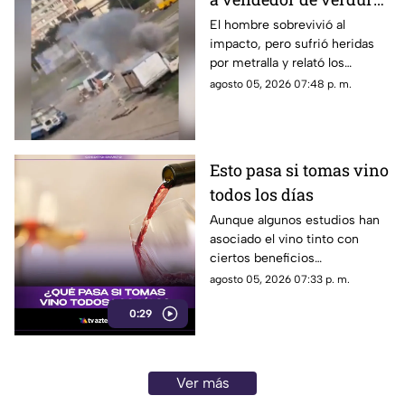
en Ucrania y le arroja
El hombre sobrevivió al
impacto, pero sufrió heridas
un explosivo
por metralla y relató los
momentos de terror antes de
agosto 05, 2026 07:48 p. m.
la explosión.
Esto pasa si tomas vino
todos los días
Aunque algunos estudios han
asociado el vino tinto con
ciertos beneficios
cardiovasculares, los expertos
agosto 05, 2026 07:33 p. m.
advierten que el consumo
0:29
diario de alcohol también
implica riesgos para la salud.
Ver más