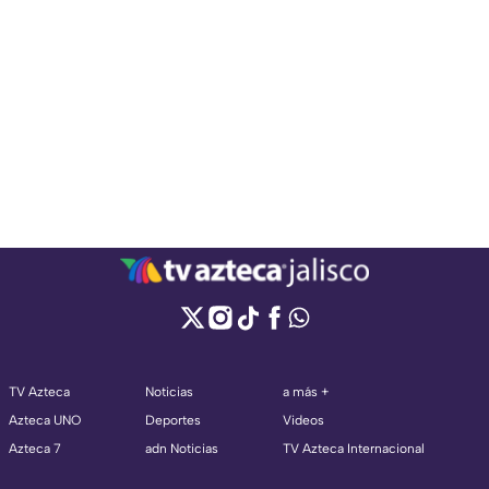
TV Azteca
Noticias
a más +
Azteca UNO
Deportes
Videos
Azteca 7
adn Noticias
TV Azteca Internacional