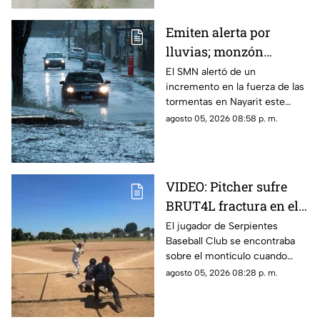
Emiten alerta por
lluvias; monzón
mexicano intensificará
El SMN alertó de un
incremento en la fuerza de las
las tormentas en
tormentas en Nayarit este
Nayarit
jueves 6 de agosto
agosto 05, 2026 08:58 p. m.
VIDEO: Pitcher sufre
BRUT4L fractura en el
brazo mientras lanzaba
El jugador de Serpientes
Baseball Club se encontraba
sobre el montículo cuando
inició el movimiento para
agosto 05, 2026 08:28 p. m.
lanzar la pelota; sin embargo,
segundos después ocurrió algo
inesperado.