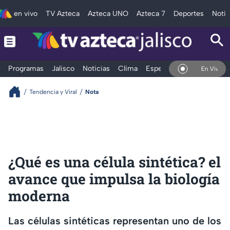
en vivo
TV Azteca
Azteca UNO
Azteca 7
Deportes
Notic
Programas
Jalisco
Noticias
Clima
Espectáculos
Deportes
En Vivo
Tendencia y Viral
Nota
¿Qué es una célula sintética? el
avance que impulsa la biología
moderna
Las células sintéticas representan uno de los