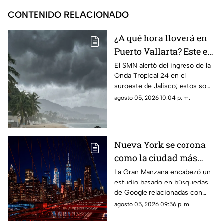
CONTENIDO RELACIONADO
¿A qué hora lloverá en
Puerto Vallarta? Este es
el pronóstico del clima
El SMN alertó del ingreso de la
Onda Tropical 24 en el
para este 6 de agosto
suroeste de Jalisco; estos son
los cambios en el clima
agosto 05, 2026 10:04 p. m.
Nueva York se corona
como la ciudad más
romántica de Estados
La Gran Manzana encabezó un
estudio basado en búsquedas
Unidos
de Google relacionadas con
citas, restaurantes, propuestas
agosto 05, 2026 09:56 p. m.
de matrimonio y experiencias