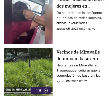
dos mujeres en
transporte público
De acuerdo con las imágenes
difundidas en redes sociales,
termina en jalones de
ambas involucradas
cabello
comenzaron a intercambiar
agosto 05, 2026 08:04 p. m.
reclamos mientras viajaban en
el transporte público.
Vecinos de Miravalle
denuncian basurero
clandestino y falta de
Habitantes de Miravalle, en
Tlaquepaque, señalan que la
seguridad vial en la
acumulación de basura y la
colonia
falta de infraestructura vial
agosto 05, 2026 07:52 p. m.
persisten pese a los reportes
1:31
realizados