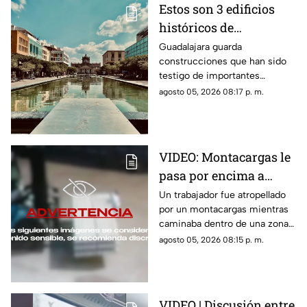
Estos son 3 edificios
históricos de
Guadalajara que tienes
Guadalajara guarda
construcciones que han sido
que conocer al menos
testigo de importantes
una vez
momentos de la historia de la
agosto 05, 2026 08:17 p. m.
ciudad y que todavía hoy
forman parte de su identidad.
VIDEO: Montacargas le
pasa por encima a
trabajador dentro de
Un trabajador fue atropellado
por un montacargas mientras
una bodega
caminaba dentro de una zona
de trabajo; cámaras de
agosto 05, 2026 08:15 p. m.
seguridad captaron el
momento.
VIDEO | Discusión entre