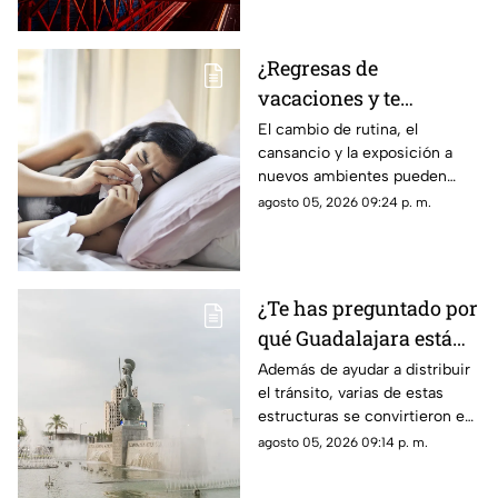
para parejas.
¿Regresas de
vacaciones y te
enfermas? Estas son
El cambio de rutina, el
cansancio y la exposición a
las razones
nuevos ambientes pueden
afectar al organismo justo al
agosto 05, 2026 09:24 p. m.
terminar el descanso.
¿Te has preguntado por
qué Guadalajara está
llena de glorietas? Esta
Además de ayudar a distribuir
el tránsito, varias de estas
es la razón
estructuras se convirtieron en
símbolos de la ciudad y puntos
agosto 05, 2026 09:14 p. m.
de encuentro para los tapatíos.