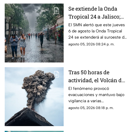
Se extiende la Onda
Tropical 24 a Jalisco;
¿cómo modificará el
El SMN alertó que este jueves
6 de agosto la Onda Tropical
clima de Guadalajara?
24 se extenderá al suroeste de
Jalisco; así modificará el clima
agosto 05, 2026 08:24 p. m.
de Guadalajara
Tras 50 horas de
actividad, el Volcán de
Fuego se calma, pero la
El fenómeno provocó
evacuaciones y mantuvo bajo
alerta continúa
vigilancia a varias
comunidades por el riesgo de
agosto 05, 2026 08:18 p. m.
ceniza y lahares.