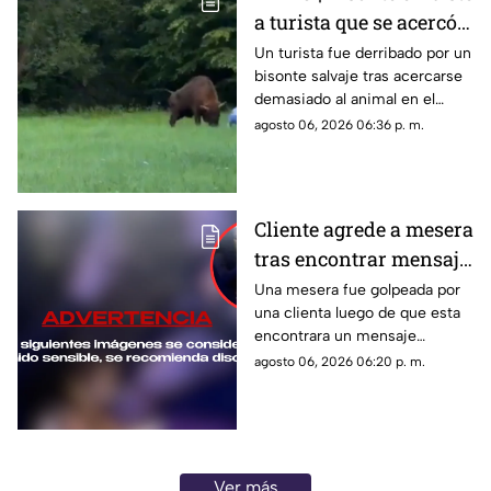
tiempo.
a turista que se acercó
para tomarse una selfie
Un turista fue derribado por un
bisonte salvaje tras acercarse
en un bosque
demasiado al animal en el
bosque de Białowieża, Polonia.
agosto 06, 2026 06:36 p. m.
Cliente agrede a mesera
tras encontrar mensaje
en el teléfono de su
Una mesera fue golpeada por
una clienta luego de que esta
novio
encontrara un mensaje
enviado al celular de su pareja.
agosto 06, 2026 06:20 p. m.
La agresión quedó grabada y
desató una ola de reacciones
en redes sociales.
Ver más