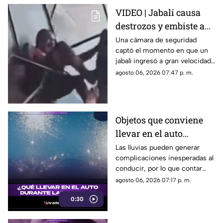
VIDEO | Jabalí causa
destrozos y embiste a
clientes luego de entrar
Una cámara de seguridad
captó el momento en que un
a un negocio
jabalí ingresó a gran velocidad
a un establecimiento en la
agosto 06, 2026 07:47 p. m.
India, atacó a los clientes y
dejó a un hombre de 60 años
con diversas lesiones.
Objetos que conviene
llevar en el auto
durante la temporada
Las lluvias pueden generar
complicaciones inesperadas al
de lluvias
conducir, por lo que contar
con algunos objetos básicos
agosto 06, 2026 07:17 p. m.
dentro del vehículo ayuda a
0:30
enfrentar emergencias y
mejorar la seguridad durante
los trayectos.