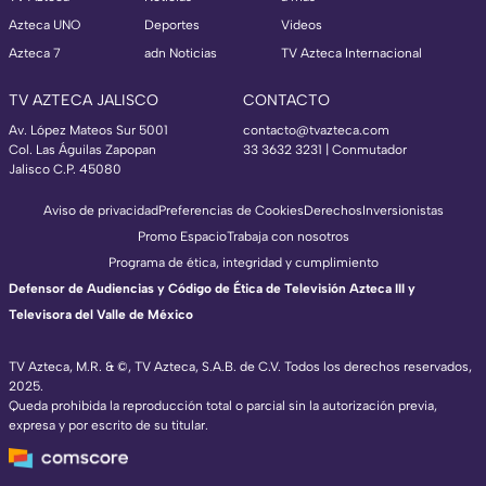
Azteca UNO
Deportes
Videos
Azteca 7
adn Noticias
TV Azteca Internacional
TV AZTECA JALISCO
CONTACTO
Av. López Mateos Sur 5001
contacto@tvazteca.com
Col. Las Águilas Zapopan
33 3632 3231 | Conmutador
Jalisco C.P. 45080
Aviso de privacidad
Preferencias de Cookies
Derechos
Inversionistas
Promo Espacio
Trabaja con nosotros
Programa de ética, integridad y cumplimiento
Defensor de Audiencias y Código de Ética de Televisión Azteca III y
Televisora del Valle de México
TV Azteca, M.R. & ©, TV Azteca, S.A.B. de C.V. Todos los derechos reservados,
2025.
Queda prohibida la reproducción total o parcial sin la autorización previa,
expresa y por escrito de su titular.