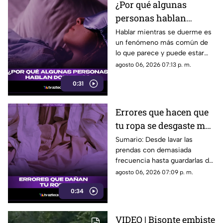
¿Por qué algunas
personas hablan
dormidas?
Hablar mientras se duerme es
un fenómeno más común de
lo que parece y puede estar
relacionado con factores como
agosto 06, 2026 07:13 p. m.
el estrés, la falta de descanso
0:31
o ciertas etapas del sueño.
Errores que hacen que
tu ropa se desgaste más
rápido
Sumario: Desde lavar las
prendas con demasiada
frecuencia hasta guardarlas de
manera incorrecta, algunos
agosto 06, 2026 07:09 p. m.
hábitos cotidianos pueden
0:34
reducir la vida útil de la ropa y
provocar que pierda color,
forma y textura antes de
VIDEO | Bisonte embiste