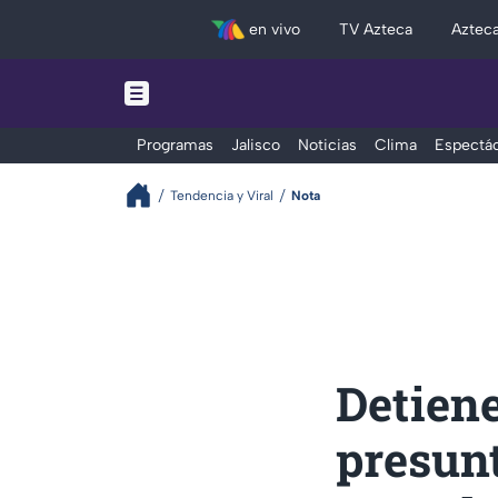
en vivo
TV Azteca
Aztec
Programas
Jalisco
Noticias
Clima
Espectác
Tendencia y Viral
Nota
Detiene
presunt