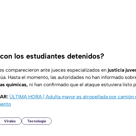
con los estudiantes detenidos?
tes comparecieron ante jueces especializados en
justicia juve
núa. Hasta el momento, las autoridades no han informado sobr
as químicas,
ni han confirmado que el ataque estuviera listo p
AR:
ÚLTIMA HORA | Adulta mayor es atropellada por camión e
mento
Virales
Tecnología