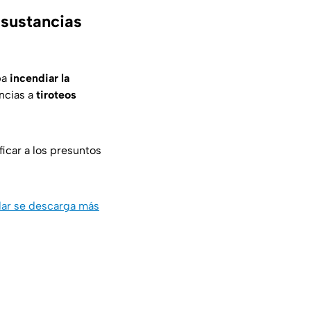
 sustancias
ba
incendiar la
ncias a
tiroteos
ficar a los presuntos
ular se descarga más