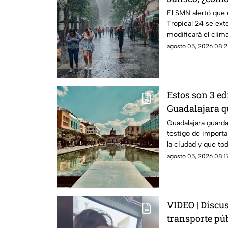
Guadalajara?
El SMN alertó que 
Tropical 24 se exte
modificará el clim
agosto 05, 2026 08:2
Estos son 3 ed
Guadalajara qu
menos una ve
Guadalajara guard
testigo de import
la ciudad y que to
identidad.
agosto 05, 2026 08:17
VIDEO | Discu
transporte pú