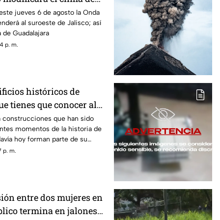
este jueves 6 de agosto la Onda
nderá al suroeste de Jalisco; así
a de Guadalajara
4 p. m.
ificios históricos de
e tienes que conocer al
z
a construcciones que han sido
antes momentos de la historia de
davía hoy forman parte de su
 p. m.
sión entre dos mujeres en
blico termina en jalones