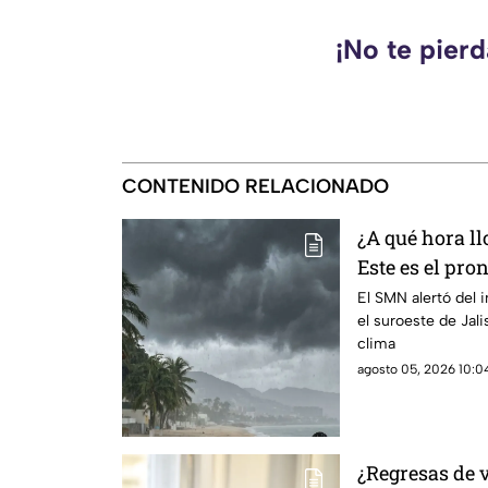
¡No te pier
CONTENIDO RELACIONADO
¿A qué hora ll
Este es el pro
6 de agosto
El SMN alertó del 
el suroeste de Jal
clima
agosto 05, 2026 10:04
¿Regresas de 