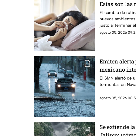
Estas son las 
El cambio de rutin
nuevos ambientes 
justo al terminar e
agosto 05, 2026 09:2
Emiten alerta
mexicano inte
en Nayarit
El SMN alertó de u
tormentas en Nayar
agosto 05, 2026 08:5
Se extiende la
Jalisco; ¿cómo