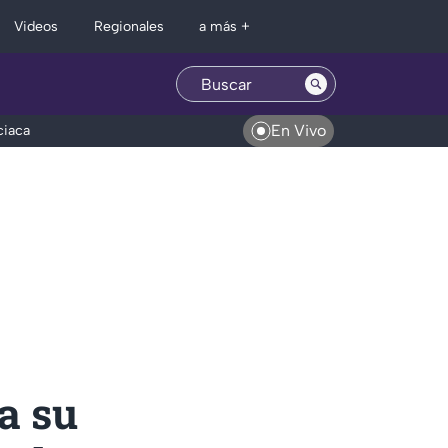
Regionales
Videos
a más +
En Vivo
ciaca
a su