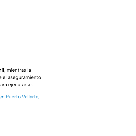
nil
, mientras la
e el aseguramiento
ara ejecutarse.
n Puerto Vallarta;