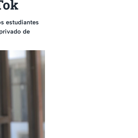
Tok
os estudiantes
 privado de