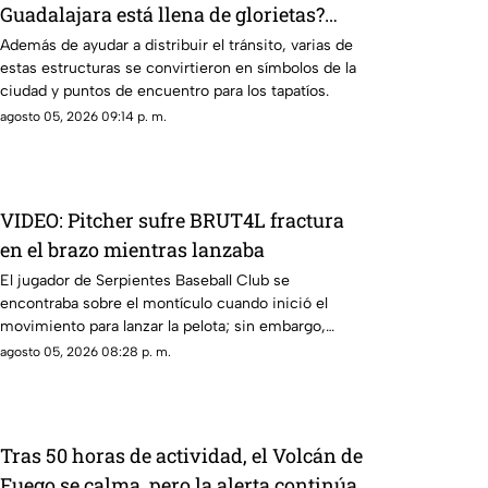
Guadalajara está llena de glorietas?
Esta es la razón
Además de ayudar a distribuir el tránsito, varias de
estas estructuras se convirtieron en símbolos de la
ciudad y puntos de encuentro para los tapatíos.
agosto 05, 2026 09:14 p. m.
VIDEO: Pitcher sufre BRUT4L fractura
en el brazo mientras lanzaba
El jugador de Serpientes Baseball Club se
encontraba sobre el montículo cuando inició el
movimiento para lanzar la pelota; sin embargo,
segundos después ocurrió algo inesperado.
agosto 05, 2026 08:28 p. m.
Tras 50 horas de actividad, el Volcán de
Fuego se calma, pero la alerta continúa