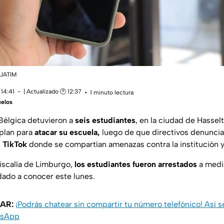
JATIM
 14:41
| Actualizado 🕑 12:37
1 minuto lectura
uelos
Bélgica detuvieron a
seis estudiantes
, en la ciudad de Hassel
 plan para
atacar su escuela,
luego de que directivos denunciar
n
TikTok
donde se compartían amenazas contra la institución y
iscalía de Limburgo,
los estudiantes fueron arrestados
a media
dado a conocer este lunes.
AR:
¡Podrás chatear sin compartir tu número telefónico! Así 
tsApp