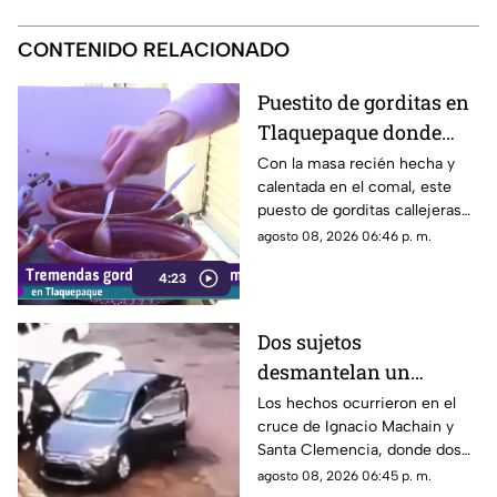
CONTENIDO RELACIONADO
Puestito de gorditas en
Tlaquepaque donde
una nunca es suficiente
Con la masa recién hecha y
calentada en el comal, este
puesto de gorditas callejeras
en Tlaquepaque promete
agosto 08, 2026 06:46 p. m.
conquistar el antojo.
4:23
Dos sujetos
desmantelan un
vehículo a plena luz del
Los hechos ocurrieron en el
cruce de Ignacio Machain y
día en Guadalajara
Santa Clemencia, donde dos
sujetos fueron captados
agosto 08, 2026 06:45 p. m.
retirando múltiples autopartes