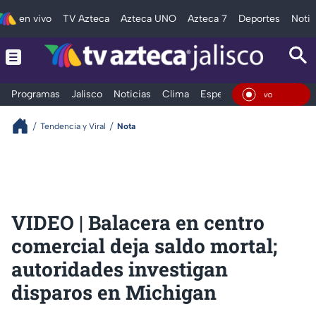
en vivo
TV Azteca
Azteca UNO
Azteca 7
Deportes
Notic
Programas
Jalisco
Noticias
Clima
Espectáculos
Deportes
En Vivo
Tendencia y Viral
Nota
VIDEO | Balacera en centro
comercial deja saldo mortal;
autoridades investigan
disparos en Michigan