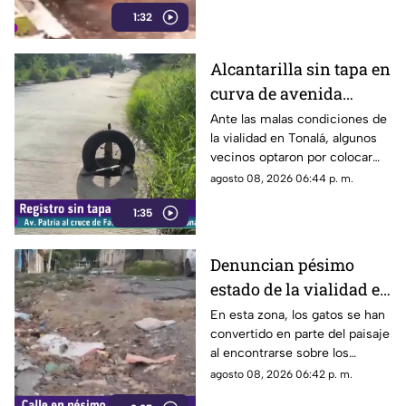
1:32
de la carrocería de un vehículo.
Alcantarilla sin tapa en
curva de avenida
Patria
Ante las malas condiciones de
la vialidad en Tonalá, algunos
vecinos optaron por colocar
una llanta como señalamiento
agosto 08, 2026 06:44 p. m.
improvisado para alertar a los
1:35
conductores sobre los hoyos y
evitar posibles accidentes al
transitar por la zona.
Denuncian pésimo
estado de la vialidad en
Privada Pedrera y
En esta zona, los gatos se han
convertido en parte del paisaje
Barrancones
al encontrarse sobre los
techos y las puertas de las
agosto 08, 2026 06:42 p. m.
viviendas, mientras que la