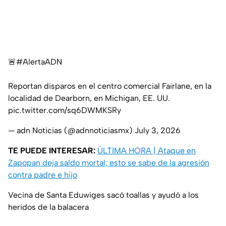
🚨
#AlertaADN
Reportan disparos en el centro comercial Fairlane, en la
localidad de Dearborn, en Michigan, EE. UU.
pic.twitter.com/sq6DWMKSRy
— adn Noticias (@adnnoticiasmx)
July 3, 2026
TE PUEDE INTERESAR:
ÚLTIMA HORA | Ataque en
Zapopan deja saldo mortal; esto se sabe de la agresión
contra padre e hijo
Vecina de Santa Eduwiges sacó toallas y ayudó a los
heridos de la balacera