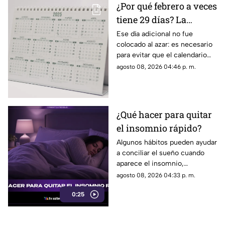
¿Por qué febrero a veces
tiene 29 días? La
curiosa razón detrás de
Ese día adicional no fue
colocado al azar: es necesario
los años bisiestos
para evitar que el calendario
pierda sincronía con las
agosto 08, 2026 04:46 p. m.
estaciones del año.
¿Qué hacer para quitar
el insomnio rápido?
Algunos hábitos pueden ayudar
a conciliar el sueño cuando
aparece el insomnio,
especialmente reducir la
agosto 08, 2026 04:33 p. m.
exposición a pantallas,
0:25
mantener un ambiente
tranquilo y evitar estimulantes
antes de acostarse.