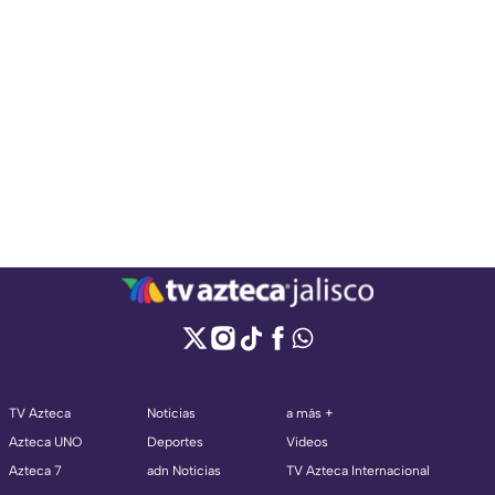
TV Azteca
Noticias
a más +
Azteca UNO
Deportes
Videos
Azteca 7
adn Noticias
TV Azteca Internacional