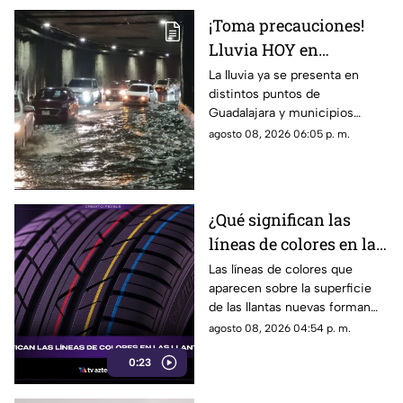
momento no han visto
¡Toma precauciones!
resultados.
Lluvia HOY en
Guadalajara deja
La lluvia ya se presenta en
distintos puntos de
fuertes vientos y
Guadalajara y municipios
amenaza de granizo
cercanos, con fuertes vientos,
agosto 08, 2026 06:05 p. m.
posibles granizadas y
afectaciones a la visibilidad.
¿Qué significan las
líneas de colores en las
llantas nuevas?
Las líneas de colores que
aparecen sobre la superficie
de las llantas nuevas forman
parte del proceso de
agosto 08, 2026 04:54 p. m.
fabricación y control, por lo
0:23
que no indican desgaste ni
representan una señal de
peligro.