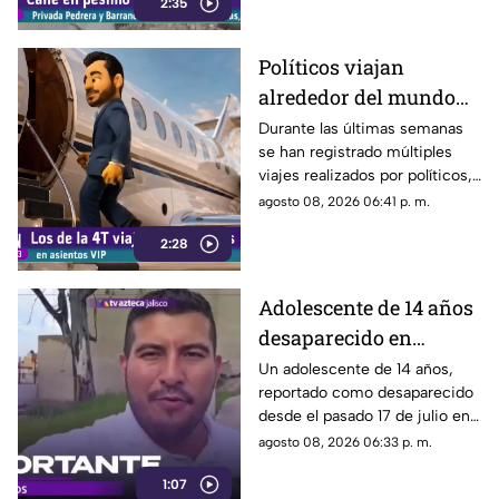
2:35
vialidad muestra un evidente
deterioro.
Políticos viajan
alrededor del mundo
sin ninguna
Durante las últimas semanas
se han registrado múltiples
preocupación
viajes realizados por políticos,
sin que hasta el momento
agosto 08, 2026 06:41 p. m.
exista información clara sobre
2:28
los motivos de estos
desplazamientos ni una
explicación detallada sobre el
Adolescente de 14 años
elevado gasto que han
desaparecido en
generado.
Tlaquepaque es
Un adolescente de 14 años,
reportado como desaparecido
trasladado a Jalisco
desde el pasado 17 de julio en
tras ser localizado en
Tlaquepaque, fue localizado
agosto 08, 2026 06:33 p. m.
Michoacán
con vida en Michoacán y ya es
1:07
trasladado de regreso a Jalisco