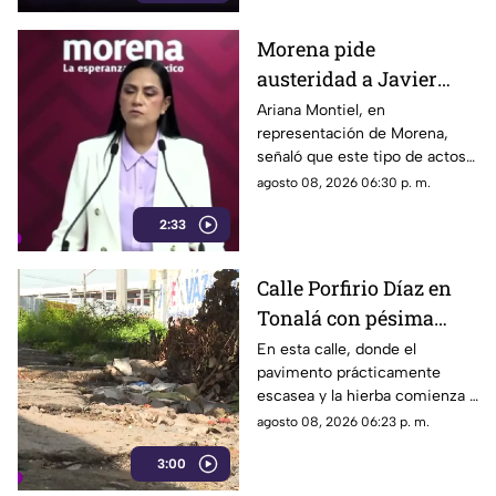
para reunirse con su familia.
Morena pide
austeridad a Javier
May, pero el ejemplo
Ariana Montiel, en
representación de Morena,
parece faltar en casa
señaló que este tipo de actos y
el gasto de recursos
agosto 08, 2026 06:30 p. m.
económicos no corresponden
2:33
a la conducta que debería
mantener un representante
bajo los principios de
Calle Porfirio Díaz en
austeridad establecidos por el
Tonalá con pésima
partido.
vialidad y basura por
En esta calle, donde el
pavimento prácticamente
todas partes
escasea y la hierba comienza a
ganar terreno, los vecinos
agosto 08, 2026 06:23 p. m.
aseguran que han presentado
3:00
varias quejas ante las
autoridades, pero hasta el