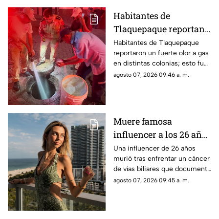
Habitantes de
Tlaquepaque reportan
olor a gas en estas
Habitantes de Tlaquepaque
reportaron un fuerte olor a gas
colonias
en distintas colonias; esto fue
lo que encontraron bomberos
agosto 07, 2026 09:46 a. m.
municipales
Muere famosa
influencer a los 26 años
tras luchar contra el
Una influencer de 26 años
murió tras enfrentar un cáncer
cáncer; esto sabemos
de vías biliares que documentó
en redes sociales; su familia
agosto 07, 2026 09:45 a. m.
confirmó el fallecimiento.