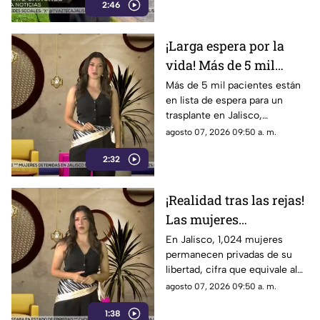
2:46
alternativas.
¡Larga espera por la
vida! Más de 5 mil
personas aguardan por
Más de 5 mil pacientes están
en lista de espera para un
un trasplante de
trasplante en Jalisco,
órgano en Jalisco
principalmente de riñón y
agosto 07, 2026 09:50 a. m.
córneas.
2:32
¡Realidad tras las rejas!
Las mujeres
representan el 7.2% de
En Jalisco, 1,024 mujeres
permanecen privadas de su
la población privada de
libertad, cifra que equivale al
la libertad en Jalisco
7.2% del total de la población
agosto 07, 2026 09:50 a. m.
penitenciaria en el estado.
1:38