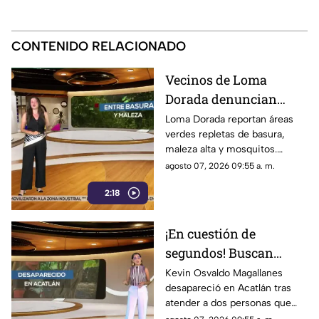
CONTENIDO RELACIONADO
Vecinos de Loma
Dorada denuncian
abandono total de
Loma Dorada reportan áreas
verdes repletas de basura,
áreas verdes
maleza alta y mosquitos.
Exigen atención inmediata a
agosto 07, 2026 09:55 a. m.
las autoridades tras ser
2:18
ignorados.
¡En cuestión de
segundos! Buscan
desesperadamente a
Kevin Osvaldo Magallanes
desapareció en Acatlán tras
Kevin Osvaldo
atender a dos personas que
Magallanes
pidieron hablar con él.