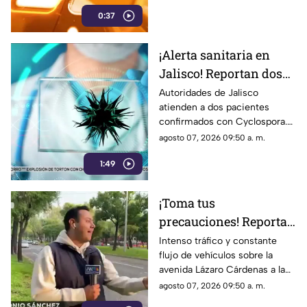
‘Vaquita’. Esto se sabe del
0:37
caso.
¡Alerta sanitaria en
Jalisco! Reportan dos
casos de 'Cyclospora', la
Autoridades de Jalisco
atienden a dos pacientes
bacteria que causa
confirmados con Cyclospora.
diarrea explosiva
Conoce qué es esta infección,
agosto 07, 2026 09:50 a. m.
sus síntomas y cómo prevenir
1:49
el contagio.
¡Toma tus
precauciones! Reportan
intensa carga
Intenso tráfico y constante
flujo de vehículos sobre la
vehicular en Lázaro
avenida Lázaro Cárdenas a la
Cárdenas a la altura de
altura de El Deán. Conoce el
agosto 07, 2026 09:50 a. m.
El Deán
reporte vial y las vías