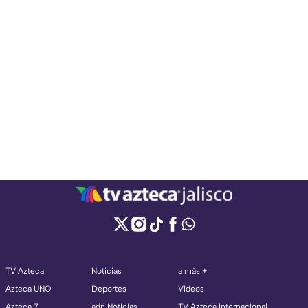
TV Azteca
Noticias
a más +
Azteca UNO
Deportes
Videos
Azteca 7
adn Noticias
TV Azteca Internacional