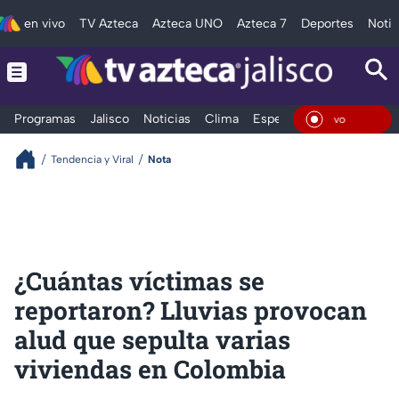
en vivo
TV Azteca
Azteca UNO
Azteca 7
Deportes
Notic
Programas
Jalisco
Noticias
Clima
Espectáculos
Deportes
En Vivo
Tendencia y Viral
Nota
¿Cuántas víctimas se
reportaron? Lluvias provocan
alud que sepulta varias
viviendas en Colombia