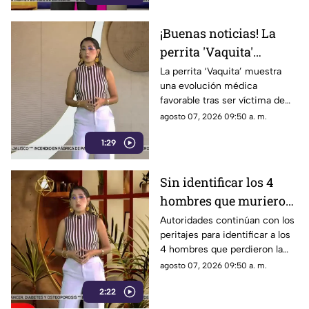
¡Buenas noticias! La
perrita 'Vaquita'
evoluciona
La perrita ‘Vaquita’ muestra
una evolución médica
favorablemente de
favorable tras ser víctima de
salud tras sufrir brutal
crueldad animal. Médicos
agosto 07, 2026 09:50 a. m.
agresión
veterinarios reportan mejoría
1:29
en su salud.
Sin identificar los 4
hombres que murieron
tras una fuerte
Autoridades continúan con los
peritajes para identificar a los
explosión
4 hombres que perdieron la
vida durante una devastadora
agosto 07, 2026 09:50 a. m.
explosión.
2:22