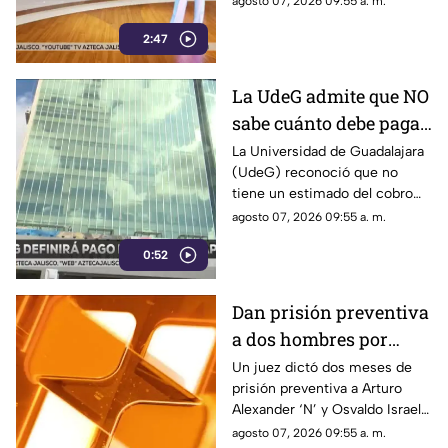
agosto 07, 2026 09:55 a. m.
2:47
La UdeG admite que NO
sabe cuánto debe pagar
al SIAPA por sus
La Universidad de Guadalajara
(UdeG) reconoció que no
inmuebles
tiene un estimado del cobro
de agua en sus inmuebles
agosto 07, 2026 09:55 a. m.
comerciales debido a la falta
0:52
de medidores
Dan prisión preventiva
a dos hombres por
brutal caso de crueldad
Un juez dictó dos meses de
prisión preventiva a Arturo
animal de la perrita
Alexander ‘N’ y Osvaldo Israel
'Vaquita'
‘N’ por la agresión a la perrita
agosto 07, 2026 09:55 a. m.