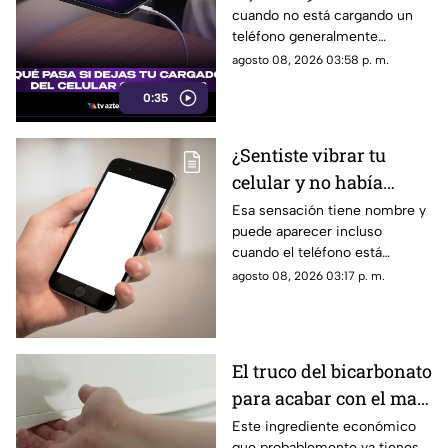
cuando no está cargando un
teléfono generalmente
representa un consumo
agosto 08, 2026 03:58 p. m.
mínimo de electricidad,
0:35
aunque existen algunas
recomendaciones para evitar
riesgos y prolongar la vida útil
¿Sentiste vibrar tu
del accesorio.
celular y no había
nada? Tu cerebro
Esa sensación tiene nombre y
puede aparecer incluso
podría estar detrás
cuando el teléfono está
completamente quieto y no
agosto 08, 2026 03:17 p. m.
recibiste ningún mensaje.
El truco del bicarbonato
para acabar con el mal
olor del refrigerador
Este ingrediente económico
que probablemente ya tienes