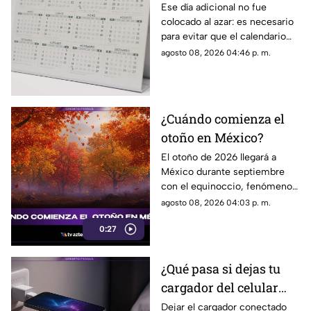
curiosa razón detrás de
Ese día adicional no fue
colocado al azar: es necesario
los años bisiestos
para evitar que el calendario
pierda sincronía con las
agosto 08, 2026 04:46 p. m.
estaciones del año.
¿Cuándo comienza el
otoño en México?
El otoño de 2026 llegará a
México durante septiembre
con el equinoccio, fenómeno
astronómico que marca el
agosto 08, 2026 04:03 p. m.
cambio de estación en el
0:27
hemisferio norte.
¿Qué pasa si dejas tu
cargador del celular
conectado?
Dejar el cargador conectado