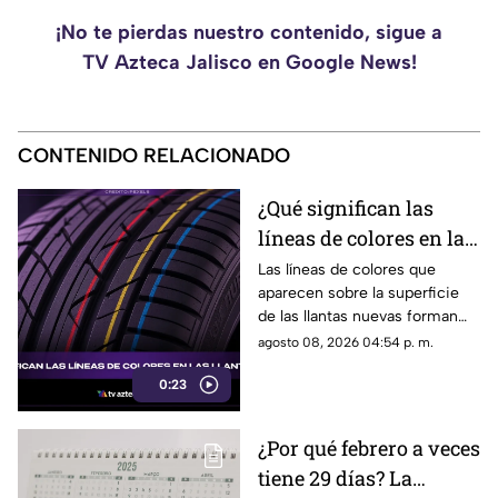
¡No te pierdas nuestro contenido, sigue a
TV Azteca Jalisco en Google News!
CONTENIDO RELACIONADO
¿Qué significan las
líneas de colores en las
llantas nuevas?
Las líneas de colores que
aparecen sobre la superficie
de las llantas nuevas forman
parte del proceso de
agosto 08, 2026 04:54 p. m.
fabricación y control, por lo
0:23
que no indican desgaste ni
representan una señal de
peligro.
¿Por qué febrero a veces
tiene 29 días? La