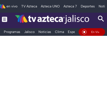
en vivo
TV Azteca
Azteca UNO
Azteca 7
Deportes
Notic
Programas
Jalisco
Noticias
Clima
Espectáculos
Deportes
En Vivo