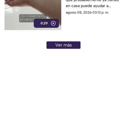
en casa puede ayudar a
neutralizar algunos olores
agosto 08, 2026 03:13 p. m.
desagradables dentro del
0:29
refrigerador.
Ver más