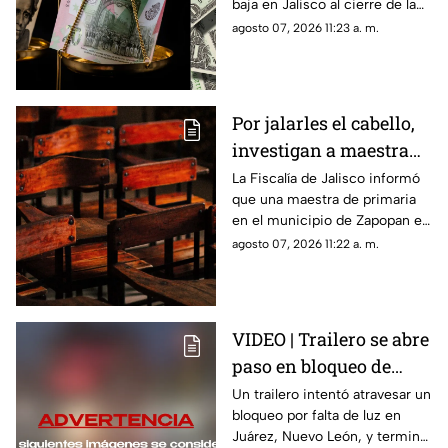
baja en Jalisco al cierre de la
primera semana de agosto.
agosto 07, 2026 11:23 a. m.
Revisa las tarifas en bancos y
casas de cambio.
Por jalarles el cabello,
investigan a maestra
de primaria en
La Fiscalía de Jalisco informó
que una maestra de primaria
Zapopan
en el municipio de Zapopan es
investigada por presuntamente
agosto 07, 2026 11:22 a. m.
agredir física y verbalmente a
sus alumnas
VIDEO | Trailero se abre
paso en bloqueo de
Juárez y choca contra
Un trailero intentó atravesar un
bloqueo por falta de luz en
varios vehículos
Juárez, Nuevo León, y terminó