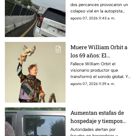
dos percances provocaron un
Zapotlanejo HOY
colapso vial en la autopista
Guadalajara-Zapotlanejo; hay
agosto 07, 2026 11:43 a. m.
filas de vehículos desde La
Joya.
Muere William Orbit a
los 69 años: El
legendario genio
Fallece William Orbit el
visionario productor que
musical que reinventó
transformó el sonido global. Y
a Madonna y Blur
este es un repaso por sus 12
agosto 07, 2026 11:39 a. m.
obras maestras con Madonna,
Blur y All Saints.
Aumentan estafas de
hospedaje y tiempos
compartidos en Jalisco
Autoridades alertan por
fraudes en hospedajes y