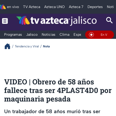
en vivo
TV Azteca
Azteca UNO
Azteca 7
Deportes
Notic
Programas
Jalisco
Noticias
Clima
Espectáculos
Deportes
En Vivo
Tendencia y Viral
Nota
VIDEO | Obrero de 58 años
fallece tras ser 4PLAST4D0 por
maquinaria pesada
Un trabajador de 58 años murió tras ser