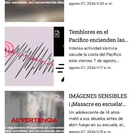
impactando varios vehículos
agosto 07, 2026 11:20 a. m.
antes de abandonar el lugar.
Temblores en el
Pacífico encienden las
alarmas este 7 de
Intensa actividad sísmica
sacude la costa del Pacífico
agosto: ¿Se sintieron en
este viernes 7 de agosto.
Jalisco?
Conoce los estados con mayor
agosto 07, 2026 11:17 a. m.
movimiento y la situación en
Jalisco.
IMÁGENES SENSIBLES
| ¡Masacre en escuela!
Alumno de 14 años
Un adolescente de 14 años
mató a sus abuelos antes de
mata a sus abuelos y a
abrir fuego en su escuela; el
cinco profesores
ataque dejó ocho muertos y 23
agosto 07, 2026 11:15 a. m.