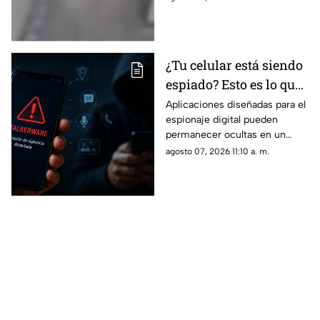
heridos, nueve de ellos graves.
¿Tu celular está siendo
espiado? Esto es lo que
debes saber sobre el
Aplicaciones diseñadas para el
espionaje digital pueden
stalkerware
permanecer ocultas en un
teléfono durante largos
agosto 07, 2026 11:10 a. m.
periodos, facilitando el acceso
a información personal.