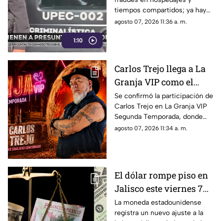
tiempos compartidos; ya hay
un detenido y decenas de
agosto 07, 2026 11:36 a. m.
cuentas y números bloqueados
1:10
Carlos Trejo llega a La
Granja VIP como el
primer participante
Se confirmó la participación de
Carlos Trejo en La Granja VIP
confirmado
Segunda Temporada, donde
pondrá a prueba sus
agosto 07, 2026 11:34 a. m.
habilidades de convivencia y
estrategia.
El dólar rompe piso en
Jalisco este viernes 7
de agosto: Así cierra la
La moneda estadounidense
registra un nuevo ajuste a la
divisa en Guadalajara