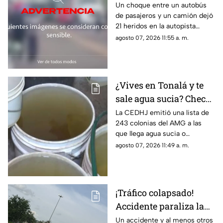
autobús deja 21 heridos
Un choque entre un autobús
de pasajeros y un camión dejó
sobre la carretera
21 heridos en la autopista
Tlaxco-Tejocotal
Tlaxco-Tejocotal; dos
agosto 07, 2026 11:55 a. m.
personas fueron
hospitalizadas.
¿Vives en Tonalá y te
sale agua sucia? Checa
si tu colonia entra en el
La CEDHJ emitió una lista de
243 colonias del AMG a las
descuento del SIAPA
que llega agua sucia o
maloliente; estas son las
agosto 07, 2026 11:49 a. m.
colonias de Tonalá
¡Tráfico colapsado!
Accidente paraliza la
autopista Guadalajara-
Un accidente y al menos otros