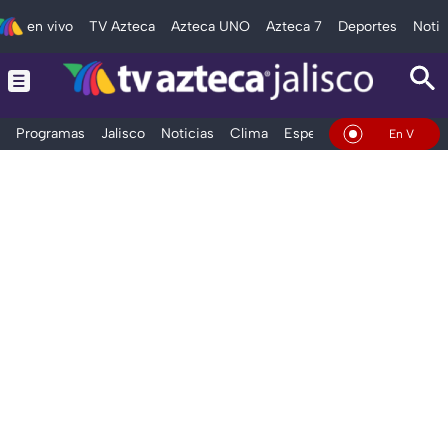
en vivo
TV Azteca
Azteca UNO
Azteca 7
Deportes
Notic
Programas
Jalisco
Noticias
Clima
Espectáculos
Deportes
En Vivo