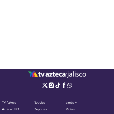
TV Azteca
Noticias
a más +
Azteca UNO
Deportes
Videos