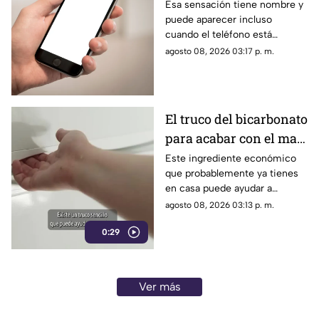
nada? Tu cerebro
Esa sensación tiene nombre y
puede aparecer incluso
podría estar detrás
cuando el teléfono está
completamente quieto y no
agosto 08, 2026 03:17 p. m.
recibiste ningún mensaje.
El truco del bicarbonato
para acabar con el mal
olor del refrigerador
Este ingrediente económico
que probablemente ya tienes
en casa puede ayudar a
neutralizar algunos olores
agosto 08, 2026 03:13 p. m.
desagradables dentro del
0:29
refrigerador.
Ver más