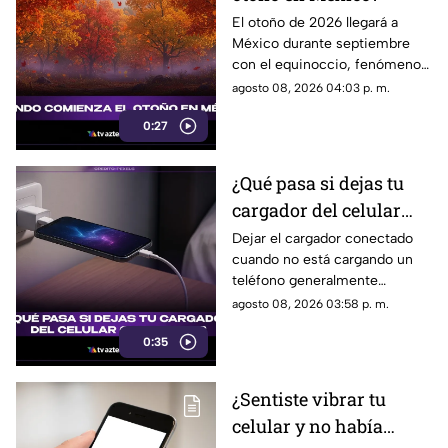
El otoño de 2026 llegará a
México durante septiembre
con el equinoccio, fenómeno
astronómico que marca el
agosto 08, 2026 04:03 p. m.
cambio de estación en el
0:27
hemisferio norte.
¿Qué pasa si dejas tu
cargador del celular
conectado?
Dejar el cargador conectado
cuando no está cargando un
teléfono generalmente
representa un consumo
agosto 08, 2026 03:58 p. m.
mínimo de electricidad,
0:35
aunque existen algunas
recomendaciones para evitar
riesgos y prolongar la vida útil
¿Sentiste vibrar tu
del accesorio.
celular y no había