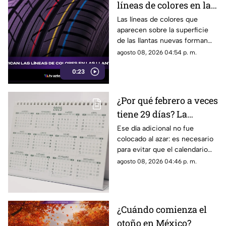
líneas de colores en las
llantas nuevas?
Las líneas de colores que
aparecen sobre la superficie
de las llantas nuevas forman
parte del proceso de
agosto 08, 2026 04:54 p. m.
fabricación y control, por lo
0:23
que no indican desgaste ni
representan una señal de
peligro.
¿Por qué febrero a veces
tiene 29 días? La
curiosa razón detrás de
Ese día adicional no fue
colocado al azar: es necesario
los años bisiestos
para evitar que el calendario
pierda sincronía con las
agosto 08, 2026 04:46 p. m.
estaciones del año.
¿Cuándo comienza el
otoño en México?