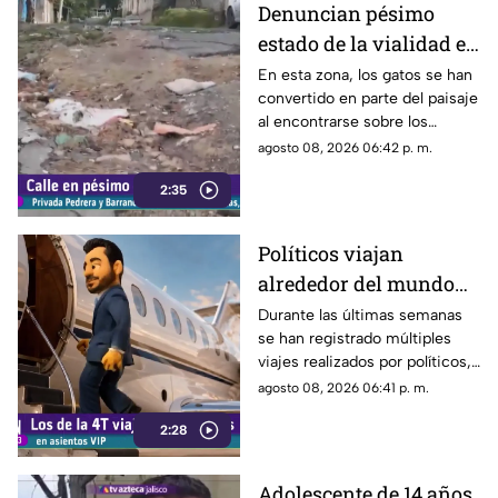
Denuncian pésimo
estado de la vialidad en
Privada Pedrera y
En esta zona, los gatos se han
convertido en parte del paisaje
Barrancones
al encontrarse sobre los
techos y las puertas de las
agosto 08, 2026 06:42 p. m.
viviendas, mientras que la
2:35
vialidad muestra un evidente
deterioro.
Políticos viajan
alrededor del mundo
sin ninguna
Durante las últimas semanas
se han registrado múltiples
preocupación
viajes realizados por políticos,
sin que hasta el momento
agosto 08, 2026 06:41 p. m.
exista información clara sobre
2:28
los motivos de estos
desplazamientos ni una
explicación detallada sobre el
Adolescente de 14 años