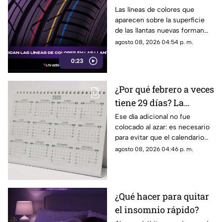
llantas nuevas?
Las líneas de colores que
aparecen sobre la superficie
de las llantas nuevas forman
parte del proceso de
agosto 08, 2026 04:54 p. m.
fabricación y control, por lo
0:23
que no indican desgaste ni
representan una señal de
peligro.
¿Por qué febrero a veces
tiene 29 días? La
curiosa razón detrás de
Ese día adicional no fue
colocado al azar: es necesario
los años bisiestos
para evitar que el calendario
pierda sincronía con las
agosto 08, 2026 04:46 p. m.
estaciones del año.
¿Qué hacer para quitar
el insomnio rápido?