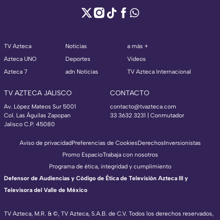
TV Azteca
Noticias
a más +
Azteca UNO
Deportes
Videos
Azteca 7
adn Noticias
TV Azteca Internacional
TV AZTECA JALISCO
CONTACTO
Av. López Mateos Sur 5001
contacto@tvazteca.com
Col. Las Águilas Zapopan
33 3632 3231 | Conmutador
Jalisco C.P. 45080
Aviso de privacidad
Preferencias de Cookies
Derechos
Inversionistas
Promo Espacio
Trabaja con nosotros
Programa de ética, integridad y cumplimiento
Defensor de Audiencias y Código de Ética de Televisión Azteca III y
Televisora del Valle de México
TV Azteca, M.R. & ©, TV Azteca, S.A.B. de C.V. Todos los derechos reservados,