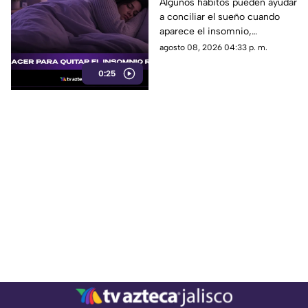
Algunos hábitos pueden ayudar
a conciliar el sueño cuando
aparece el insomnio,
especialmente reducir la
agosto 08, 2026 04:33 p. m.
exposición a pantallas,
0:25
mantener un ambiente
tranquilo y evitar estimulantes
antes de acostarse.