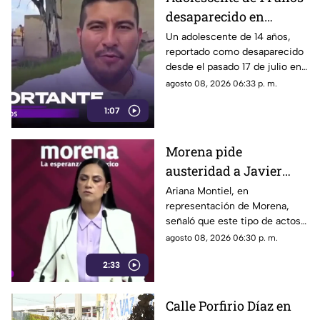
elevado gasto que han
desaparecido en
generado.
Tlaquepaque es
Un adolescente de 14 años,
reportado como desaparecido
trasladado a Jalisco
desde el pasado 17 de julio en
tras ser localizado en
Tlaquepaque, fue localizado
agosto 08, 2026 06:33 p. m.
Michoacán
con vida en Michoacán y ya es
1:07
trasladado de regreso a Jalisco
para reunirse con su familia.
Morena pide
austeridad a Javier
May, pero el ejemplo
Ariana Montiel, en
representación de Morena,
parece faltar en casa
señaló que este tipo de actos y
el gasto de recursos
agosto 08, 2026 06:30 p. m.
económicos no corresponden
2:33
a la conducta que debería
mantener un representante
bajo los principios de
Calle Porfirio Díaz en
austeridad establecidos por el