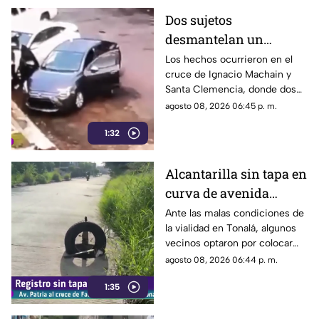
Dos sujetos
desmantelan un
vehículo a plena luz del
Los hechos ocurrieron en el
cruce de Ignacio Machain y
día en Guadalajara
Santa Clemencia, donde dos
sujetos fueron captados
agosto 08, 2026 06:45 p. m.
retirando múltiples autopartes
1:32
de la carrocería de un vehículo.
Alcantarilla sin tapa en
curva de avenida
Patria
Ante las malas condiciones de
la vialidad en Tonalá, algunos
vecinos optaron por colocar
una llanta como señalamiento
agosto 08, 2026 06:44 p. m.
improvisado para alertar a los
1:35
conductores sobre los hoyos y
evitar posibles accidentes al
transitar por la zona.