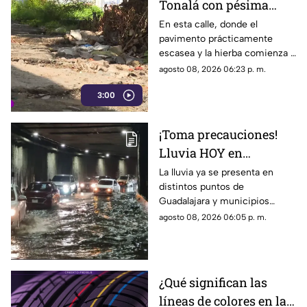
Tonalá con pésima
partido.
vialidad y basura por
En esta calle, donde el
pavimento prácticamente
todas partes
escasea y la hierba comienza a
ganar terreno, los vecinos
agosto 08, 2026 06:23 p. m.
aseguran que han presentado
3:00
varias quejas ante las
autoridades, pero hasta el
momento no han visto
¡Toma precauciones!
resultados.
Lluvia HOY en
Guadalajara deja
La lluvia ya se presenta en
distintos puntos de
fuertes vientos y
Guadalajara y municipios
amenaza de granizo
cercanos, con fuertes vientos,
agosto 08, 2026 06:05 p. m.
posibles granizadas y
afectaciones a la visibilidad.
¿Qué significan las
líneas de colores en las