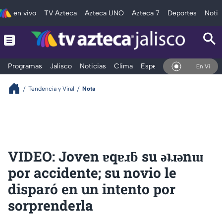
en vivo
TV Azteca
Azteca UNO
Azteca 7
Deportes
Notic
Programas
Jalisco
Noticias
Clima
Espectáculos
Deportes
En Vivo
Tendencia y Viral
Nota
VIDEO: Joven ɐqɐɹƃ su ǝʇɹǝnɯ
por accidente; su novio le
disparó en un intento por
sorprenderla