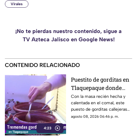
Virales
¡No te pierdas nuestro contenido, sigue a
TV Azteca Jalisco en Google News!
CONTENIDO RELACIONADO
Puestito de gorditas en
Tlaquepaque donde
una nunca es suficiente
Con la masa recién hecha y
calentada en el comal, este
puesto de gorditas callejeras
en Tlaquepaque promete
agosto 08, 2026 06:46 p. m.
conquistar el antojo.
4:23