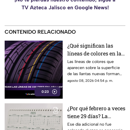
TV Azteca Jalisco en Google News!
CONTENIDO RELACIONADO
¿Qué significan las
líneas de colores en las
llantas nuevas?
Las líneas de colores que
aparecen sobre la superficie
de las llantas nuevas forman
parte del proceso de
agosto 08, 2026 04:54 p. m.
fabricación y control, por lo
0:23
que no indican desgaste ni
representan una señal de
peligro.
¿Por qué febrero a veces
tiene 29 días? La
curiosa razón detrás de
Ese día adicional no fue