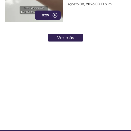
neutralizar algunos olores
agosto 08, 2026 03:13 p. m.
desagradables dentro del
0:29
refrigerador.
Ver más