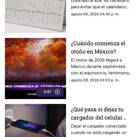
colocado al azar: es necesario
los años bisiestos
para evitar que el calendario
pierda sincronía con las
agosto 08, 2026 04:46 p. m.
estaciones del año.
¿Cuándo comienza el
otoño en México?
El otoño de 2026 llegará a
México durante septiembre
con el equinoccio, fenómeno
astronómico que marca el
agosto 08, 2026 04:03 p. m.
cambio de estación en el
0:27
hemisferio norte.
¿Qué pasa si dejas tu
cargador del celular
conectado?
Dejar el cargador conectado
cuando no está cargando un