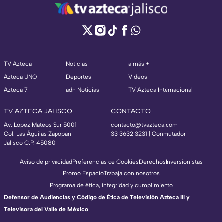
TV Azteca
Noticias
a más +
Azteca UNO
Deportes
Videos
Azteca 7
adn Noticias
TV Azteca Internacional
TV AZTECA JALISCO
CONTACTO
Av. López Mateos Sur 5001
contacto@tvazteca.com
Col. Las Águilas Zapopan
33 3632 3231 | Conmutador
Jalisco C.P. 45080
Aviso de privacidad
Preferencias de Cookies
Derechos
Inversionistas
Promo Espacio
Trabaja con nosotros
Programa de ética, integridad y cumplimiento
Defensor de Audiencias y Código de Ética de Televisión Azteca III y
Televisora del Valle de México