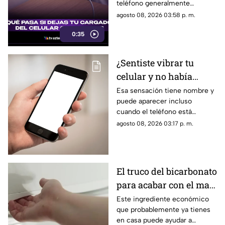
teléfono generalmente
representa un consumo
agosto 08, 2026 03:58 p. m.
mínimo de electricidad,
0:35
aunque existen algunas
recomendaciones para evitar
riesgos y prolongar la vida útil
¿Sentiste vibrar tu
del accesorio.
celular y no había
nada? Tu cerebro
Esa sensación tiene nombre y
puede aparecer incluso
podría estar detrás
cuando el teléfono está
completamente quieto y no
agosto 08, 2026 03:17 p. m.
recibiste ningún mensaje.
El truco del bicarbonato
para acabar con el mal
olor del refrigerador
Este ingrediente económico
que probablemente ya tienes
en casa puede ayudar a