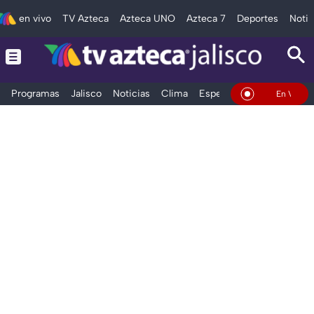
en vivo
TV Azteca
Azteca UNO
Azteca 7
Deportes
Notic
Programas
Jalisco
Noticias
Clima
Espectáculos
Deportes
En Vivo