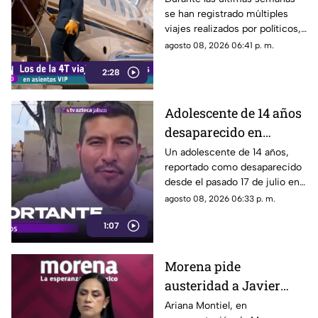
se han registrado múltiples
preocupación
viajes realizados por políticos,
sin que hasta el momento
agosto 08, 2026 06:41 p. m.
exista información clara sobre
2:28
los motivos de estos
desplazamientos ni una
explicación detallada sobre el
Adolescente de 14 años
elevado gasto que han
desaparecido en
generado.
Tlaquepaque es
Un adolescente de 14 años,
reportado como desaparecido
trasladado a Jalisco
desde el pasado 17 de julio en
tras ser localizado en
Tlaquepaque, fue localizado
agosto 08, 2026 06:33 p. m.
Michoacán
con vida en Michoacán y ya es
1:07
trasladado de regreso a Jalisco
para reunirse con su familia.
Morena pide
austeridad a Javier
May, pero el ejemplo
Ariana Montiel, en