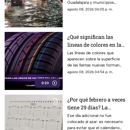
Guadalajara y municipios
amenaza de granizo
cercanos, con fuertes vientos,
agosto 08, 2026 06:05 p. m.
posibles granizadas y
afectaciones a la visibilidad.
¿Qué significan las
líneas de colores en las
llantas nuevas?
Las líneas de colores que
aparecen sobre la superficie
de las llantas nuevas forman
parte del proceso de
agosto 08, 2026 04:54 p. m.
fabricación y control, por lo
0:23
que no indican desgaste ni
representan una señal de
peligro.
¿Por qué febrero a veces
tiene 29 días? La
curiosa razón detrás de
Ese día adicional no fue
colocado al azar: es necesario
los años bisiestos
para evitar que el calendario