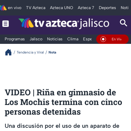
en vivo
TV Azteca
Azteca UNO
Azteca 7
Deportes
Notic
Programas
Jalisco
Noticias
Clima
Espectáculos
Deportes
En Vivo
Tendencia y Viral
Nota
VIDEO | Riña en gimnasio de
Los Mochis termina con cinco
personas detenidas
Una discusión por el uso de un aparato de