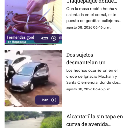
Tlaquepaque donde
una nunca es suficiente
Con la masa recién hecha y
calentada en el comal, este
puesto de gorditas callejeras
en Tlaquepaque promete
agosto 08, 2026 06:46 p. m.
conquistar el antojo.
4:23
Dos sujetos
desmantelan un
vehículo a plena luz del
Los hechos ocurrieron en el
cruce de Ignacio Machain y
día en Guadalajara
Santa Clemencia, donde dos
sujetos fueron captados
agosto 08, 2026 06:45 p. m.
retirando múltiples autopartes
1:32
de la carrocería de un vehículo.
Alcantarilla sin tapa en
curva de avenida