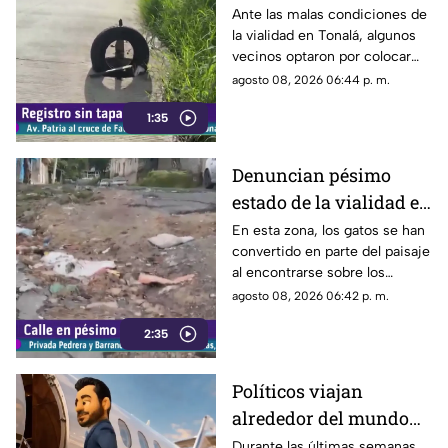
Patria
Ante las malas condiciones de
la vialidad en Tonalá, algunos
vecinos optaron por colocar
una llanta como señalamiento
agosto 08, 2026 06:44 p. m.
improvisado para alertar a los
1:35
conductores sobre los hoyos y
evitar posibles accidentes al
transitar por la zona.
Denuncian pésimo
estado de la vialidad en
Privada Pedrera y
En esta zona, los gatos se han
convertido en parte del paisaje
Barrancones
al encontrarse sobre los
techos y las puertas de las
agosto 08, 2026 06:42 p. m.
viviendas, mientras que la
2:35
vialidad muestra un evidente
deterioro.
Políticos viajan
alrededor del mundo
sin ninguna
Durante las últimas semanas