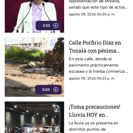
representación de Morena,
parece faltar en casa
señaló que este tipo de actos y
el gasto de recursos
agosto 08, 2026 06:30 p. m.
económicos no corresponden
2:33
a la conducta que debería
mantener un representante
bajo los principios de
Calle Porfirio Díaz en
austeridad establecidos por el
Tonalá con pésima
partido.
vialidad y basura por
En esta calle, donde el
pavimento prácticamente
todas partes
escasea y la hierba comienza a
ganar terreno, los vecinos
agosto 08, 2026 06:23 p. m.
aseguran que han presentado
3:00
varias quejas ante las
autoridades, pero hasta el
momento no han visto
¡Toma precauciones!
resultados.
Lluvia HOY en
Guadalajara deja
La lluvia ya se presenta en
distintos puntos de
fuertes vientos y