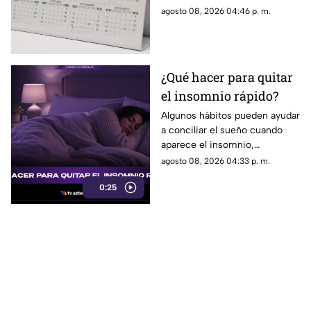
pierda sincronía con las
agosto 08, 2026 04:46 p. m.
estaciones del año.
¿Qué hacer para quitar
el insomnio rápido?
Algunos hábitos pueden ayudar
a conciliar el sueño cuando
aparece el insomnio,
especialmente reducir la
agosto 08, 2026 04:33 p. m.
exposición a pantallas,
0:25
mantener un ambiente
tranquilo y evitar estimulantes
antes de acostarse.