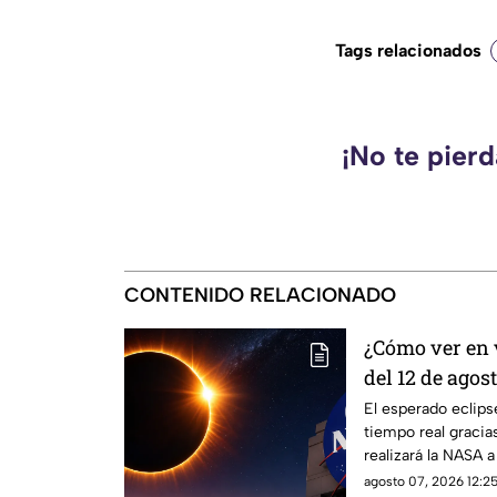
Tags relacionados
¡No te pier
CONTENIDO RELACIONADO
¿Cómo ver en v
del 12 de agos
transmitirá
El esperado eclipse
tiempo real gracia
realizará la NASA 
oficiales.
agosto 07, 2026 12:25