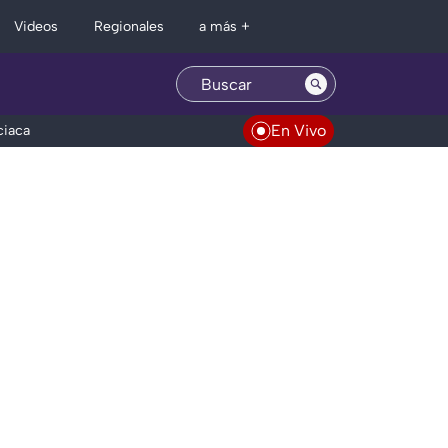
Regionales
Videos
a más +
En Vivo
ciaca