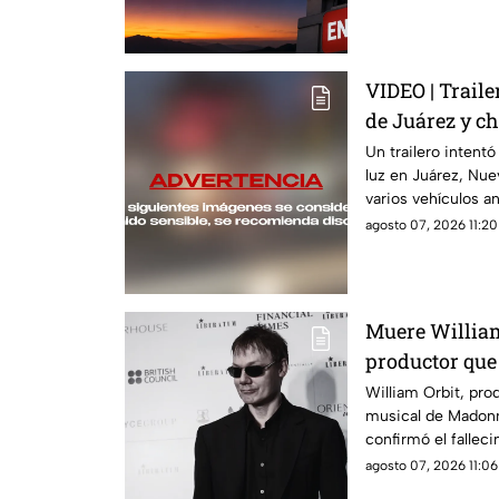
VIDEO | Traile
de Juárez y c
vehículos
Un trailero intentó
luz en Juárez, Nu
varios vehículos an
agosto 07, 2026 11:20
Muere William 
productor que
Madonna
William Orbit, pro
musical de Madonna
confirmó el fallec
privacidad.
agosto 07, 2026 11:06