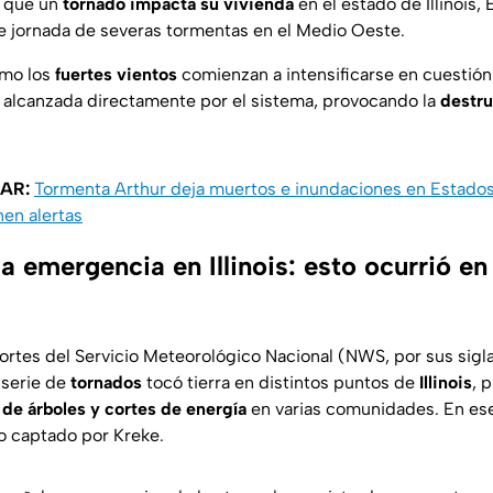
 que un
tornado impacta su vivienda
en el estado de Illinois,
e jornada de severas tormentas en el Medio Oeste.
ómo los
fuertes vientos
comienzan a intensificarse en cuestió
s alcanzada directamente por el sistema, provocando la
destru
SAR:
Tormenta Arthur deja muertos e inundaciones en Estados
en alertas
la emergencia en Illinois: esto ocurrió e
rtes del Servicio Meteorológico Nacional (NWS, por sus sigla
 serie de
tornados
tocó tierra en distintos puntos de
Illinois
, 
 de árboles y cortes de energía
en varias comunidades. En es
o captado por Kreke.