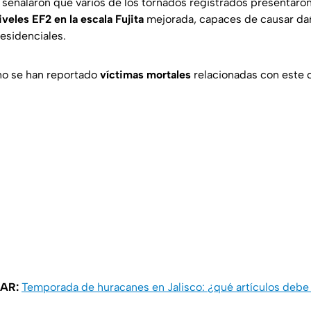
 señalaron que varios de los tornados registrados presentaro
iveles EF2 en la escala Fujita
mejorada, capaces de causar da
esidenciales.
no se han reportado
víctimas mortales
relacionadas con este c
AR:
Temporada de huracanes en Jalisco: ¿qué artículos debe 