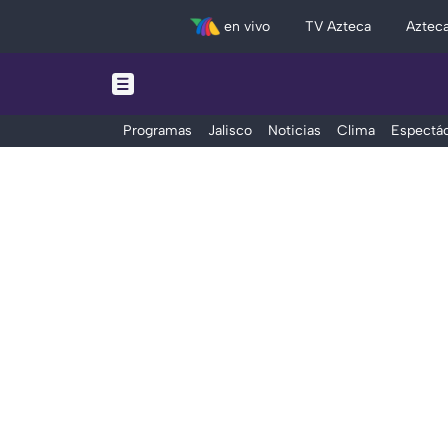
en vivo
TV Azteca
Aztec
Programas
Jalisco
Noticias
Clima
Espectác