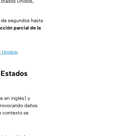
 Estados Unidos,
n de segundos hasta
cción parcial de la
 Unidos;
n Estados
s en inglés) y
provocando daños
e contexto se