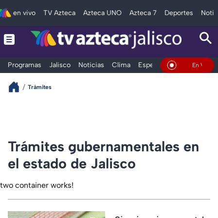
en vivo
TV Azteca
Azteca UNO
Azteca 7
Deportes
Notic
Programas
Jalisco
Noticias
Clima
Espectáculos
Deportes
En Vivo
Trámites
Trámites gubernamentales en
el estado de Jalisco
two container works!