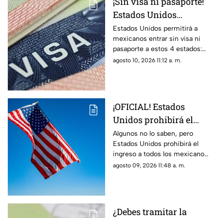
¡Sin visa ni pasaporte!
Estados Unidos
permitirá la entrada a
Estados Unidos permitirá a
mexicanos entrar sin visa ni
mexicanos a estos 4
pasaporte a estos 4 estados:
estados
¿para quiénes aplica? Todos
agosto 10, 2026 11:12 a. m.
los detalles en la siguiente
nota.
¡OFICIAL! Estados
Unidos prohibirá el
ingreso a todos los
Algunos no lo saben, pero
Estados Unidos prohibirá el
mexicanos que NO
ingreso a todos los mexicanos
presenten este
que no presenten este
agosto 09, 2026 11:48 a. m.
documento
documento. Los detalles en la
siguiente nota.
¿Debes tramitar la