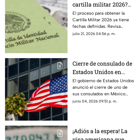
cartilla militar 2026?
Conoce quiénes están
El proceso para obtener la
Cartilla Militar 2026 ya tiene
obligados y cuándo
fechas definidas. Revisa
vence el registro
quiénes deben acudir al
julio 21, 2026 04:56 p. m.
alistamiento, cuándo vence el
registro y qué documentos
podrían solicitarte.
Cierre de consulado de
Estados Unidos en
México: esto se sabe y
El gobierno de Estados Unidos
anunció el cierre de uno de
cómo afectaría a las
sus consulados en México
visas
como parte de una
junio 04, 2026 09:51 p. m.
reorganización de sus
servicios consulares. La
medida ha generado dudas
entre quienes planean realizar
¡Adiós a la espera! La
trámites de visa.
visa americana que