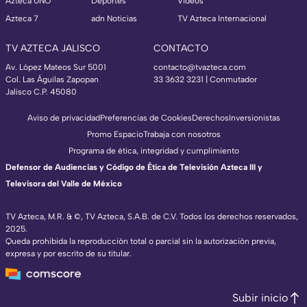
Azteca UNO
Deportes
Videos
Azteca 7
adn Noticias
TV Azteca Internacional
TV AZTECA JALISCO
CONTACTO
Av. López Mateos Sur 5001
contacto@tvazteca.com
Col. Las Águilas Zapopan
33 3632 3231 | Conmutador
Jalisco C.P. 45080
Aviso de privacidad
Preferencias de Cookies
Derechos
Inversionistas
Promo Espacio
Trabaja con nosotros
Programa de ética, integridad y cumplimiento
Defensor de Audiencias y Código de Ética de Televisión Azteca III y
Televisora del Valle de México
TV Azteca, M.R. & ©, TV Azteca, S.A.B. de C.V. Todos los derechos reservados,
2025.
Queda prohibida la reproducción total o parcial sin la autorización previa,
expresa y por escrito de su titular.
Subir inicio