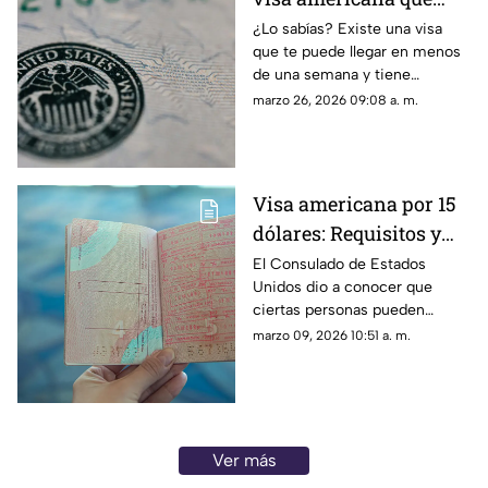
puedes recibir en
¿Lo sabías? Existe una visa
que te puede llegar en menos
menos de 7 días y tiene
de una semana y tiene
vigencia de 10 años
vigencia de 10 años. Te
marzo 26, 2026 09:08 a. m.
contamos todos los detalles
del trámite en la nota.
Visa americana por 15
dólares: Requisitos y
quiénes pueden
El Consulado de Estados
Unidos dio a conocer que
tramitarla en 2026
ciertas personas pueden
tramitar su visa por 15 dólares
marzo 09, 2026 10:51 a. m.
en 2026. Te contamos todos
los detalles.
Ver más