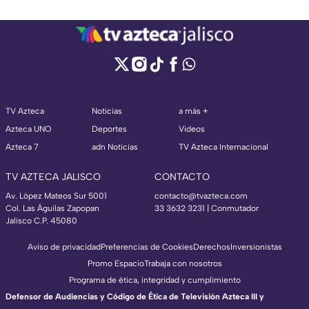
TV Azteca
Noticias
a más +
Azteca UNO
Deportes
Videos
Azteca 7
adn Noticias
TV Azteca Internacional
TV AZTECA JALISCO
CONTACTO
Av. López Mateos Sur 5001
contacto@tvazteca.com
Col. Las Águilas Zapopan
33 3632 3231 | Conmutador
Jalisco C.P. 45080
Aviso de privacidad
Preferencias de Cookies
Derechos
Inversionistas
Promo Espacio
Trabaja con nosotros
Programa de ética, integridad y cumplimiento
Defensor de Audiencias y Código de Ética de Televisión Azteca III y