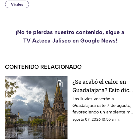
Virales
¡No te pierdas nuestro contenido, sigue a
TV Azteca Jalisco en Google News!
CONTENIDO RELACIONADO
¿Se acabó el calor en
Guadalajara? Esto dice
el pronóstico para este
Las lluvias volverán a
Guadalajara este 7 de agosto,
7 de agosto
favoreciendo un ambiente más
fresco, aunque el calor
agosto 07, 2026 10:55 a. m.
persistirá durante parte del
parte del día.