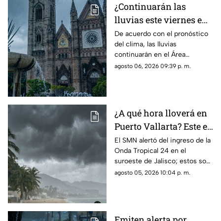
¿Continuarán las
lluvias este viernes en
Guadalajara? Este es el
De acuerdo con el pronóstico
del clima, las lluvias
pronóstico del clima
continuarán en el Área
hoy 7 de agosto
Metropolitana de Guadalajara
agosto 06, 2026 09:39 p. m.
este viernes 7 de agosto 2026
¿A qué hora lloverá en
Puerto Vallarta? Este es
el pronóstico del clima
El SMN alertó del ingreso de la
Onda Tropical 24 en el
para este 6 de agosto
suroeste de Jalisco; estos son
los cambios en el clima
agosto 05, 2026 10:04 p. m.
Emiten alerta por