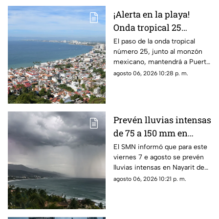
¡Alerta en la playa!
Onda tropical 25
desatará lluvias
El paso de la onda tropical
número 25, junto al monzón
intensas y tormentas
mexicano, mantendrá a Puerto
en Puerto Vallarta
Vallarta bajo un temporal de
agosto 06, 2026 10:28 p. m.
lluvias intensas y actividad
eléctrica durante la tarde
Prevén lluvias intensas
de 75 a 150 mm en
Nayarit este viernes 7
El SMN informó que para este
viernes 7 e agosto se prevén
de agosto
lluvias intensas en Nayarit de
75 a 150 mm
agosto 06, 2026 10:21 p. m.