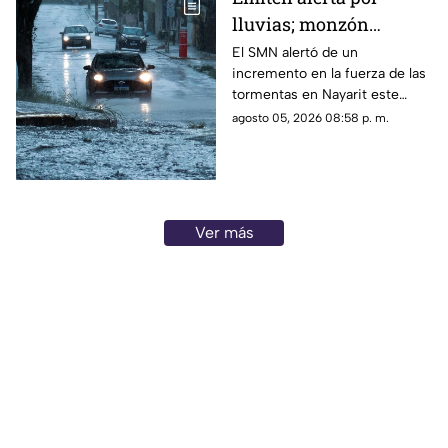
lluvias; monzón
mexicano intensificará
El SMN alertó de un
incremento en la fuerza de las
las tormentas en
tormentas en Nayarit este
Nayarit
jueves 6 de agosto
agosto 05, 2026 08:58 p. m.
Ver más