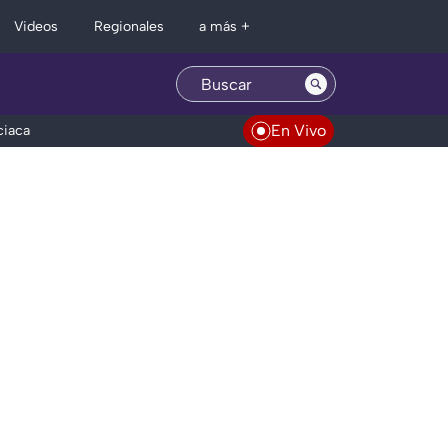
Regionales
Videos
a más +
En Vivo
ciaca