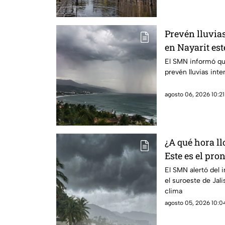
Prevén lluvia
en Nayarit est
El SMN informó que
prevén lluvias int
agosto 06, 2026 10:21
¿A qué hora ll
Este es el pro
6 de agosto
El SMN alertó del 
el suroeste de Jal
clima
agosto 05, 2026 10:04