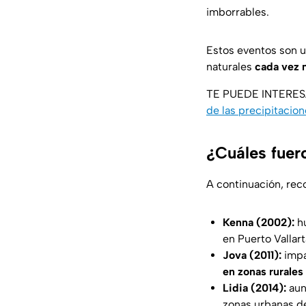
imborrables.
Estos eventos son u
naturales
cada vez 
TE PUEDE INTERE
de las precipitacio
¿Cuáles fuero
A continuación, re
Kenna (2002):
hu
en Puerto Vallar
Jova (2011):
impa
en zonas rurales
Lidia (2014):
aun
zonas urbanas de