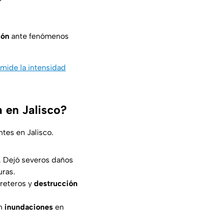
ión
ante fenómenos
 mide la intensidad
a en Jalisco?
tes en Jalisco.
o. Dejó severos daños
uras.
reteros y
destrucción
on
inundaciones
en