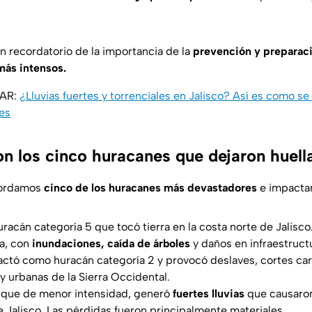
n recordatorio de la importancia de la
prevención y preparac
más intensos.
SAR:
¿Lluvias fuertes y torrenciales en Jalisco? Así es como se
nes
n los cinco huracanes que dejaron huell
cordamos
cinco de los huracanes más devastadores
e impactan
racán categoría 5 que tocó tierra en la costa norte de Jalisc
ta, con
inundaciones, caída de árboles
y daños en infraestruct
ctó como huracán categoría 2 y provocó deslaves, cortes car
y urbanas de la Sierra Occidental.
que de menor intensidad, generó
fuertes lluvias
que causar
 Jalisco. Las pérdidas fueron principalmente materiales.