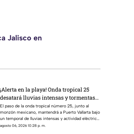
a Jalisco en
¡Alerta en la playa! Onda tropical 25
desatará lluvias intensas y tormentas
en Puerto Vallarta
El paso de la onda tropical número 25, junto al
monzón mexicano, mantendrá a Puerto Vallarta bajo
un temporal de lluvias intensas y actividad eléctrica
durante la tarde
agosto 06, 2026 10:28 p. m.