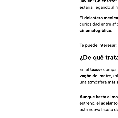
Javier “Chicharito
estaría llegando al
El
delantero mexica
curiosidad entre af
cinematográfico
.
Te puede interesar:
¿De qué trat
En el
teaser
compart
vagón del metr
o, m
una atmósfera
más a
Aunque hasta el mo
estreno, el
adelanto
esta nueva faceta de