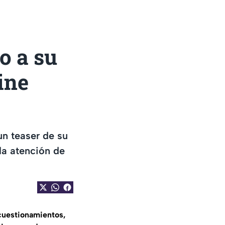
o a su
ine
n teaser de su
la atención de
cuestionamientos,