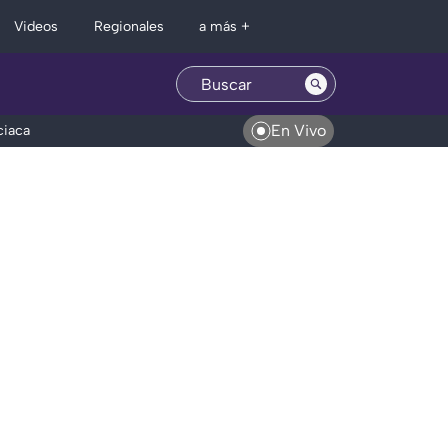
Regionales
Videos
a más +
En Vivo
ciaca