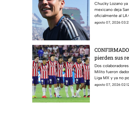
de la MLS
Chucky Lozano ya 
mexicano deja San
oficialmente al LA 
agosto 07, 2026 03:2
CONFIRMADO |
pierden sus r
Dos colaboradores
Milito fueron dados
Liga MX y ya no po
Chivas.
agosto 07, 2026 02:12