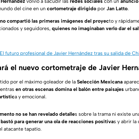
” Hernández
volvió a sacudir las
redes sociales
con un
anuncio
 mundo del cine en un
cortometraje dirigido
por
Jan Latto
.
no compartió las primeras imágenes del proyec
to y rápidam
icionados y seguidores,
quienes no imaginaban verlo dar el sa
El futuro profesional de Javier Hernández tras su salida de Ch
ará el nuevo cortometraje de Javier Her
ido por el máximo goleador de la
Selección Mexicana
aparec
ientras
en otras escenas domina el balón entre paisajes
urban
rtístic
a y emocional.
mento no se han revelado detalle
s sobre la trama ni existe un
 bastó para generar una ola de reacciones positiva
s y abrir l
l atacante tapatío.