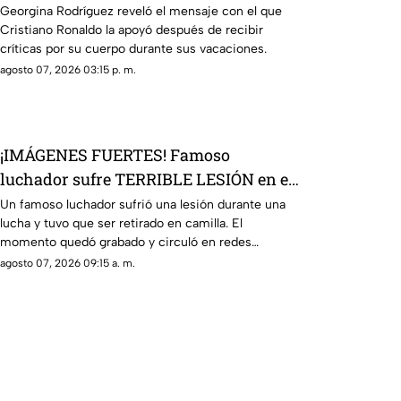
críticas a Georgina Rodríguez
Georgina Rodríguez reveló el mensaje con el que
Cristiano Ronaldo la apoyó después de recibir
críticas por su cuerpo durante sus vacaciones.
agosto 07, 2026 03:15 p. m.
¡IMÁGENES FUERTES! Famoso
luchador sufre TERRIBLE LESIÓN en el
ring; tuvieron que retirarlo en camilla
Un famoso luchador sufrió una lesión durante una
lucha y tuvo que ser retirado en camilla. El
momento quedó grabado y circuló en redes
sociales.
agosto 07, 2026 09:15 a. m.