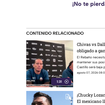
¡No te pier
CONTENIDO RELACIONADO
Chivas vs Dall
obligado a gan
Leagues Cup
El Rebaño necesita
mantener sus posib
Castillo será baja
Seattle.
agosto 07, 2026 08:0
1:31
¡Chucky Lozan
El mexicano l