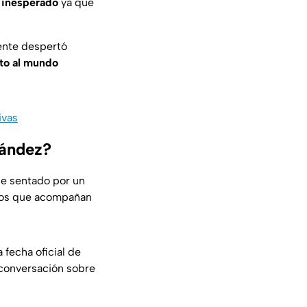
 inesperado
ya que
ente despertó
lto al mundo
ivas
nández?
e sentado por un
os que acompañan
a fecha oficial de
a conversación sobre