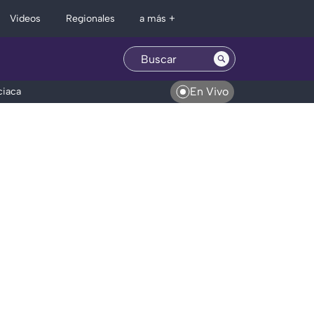
Regionales
Videos
a más +
En Vivo
ciaca