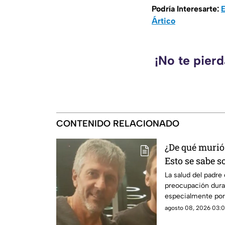
Podría Interesarte:
E
Ártico
¡No te pier
CONTENIDO RELACIONADO
¿De qué murió
Esto se sabe s
La salud del padre
preocupación dura
especialmente por
poco antes del Mu
agosto 08, 2026 03:0