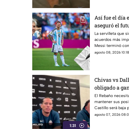
Así fue el día
aseguró el fut
servilleta
La servilleta que si
acuerdos más impor
Messi terminó con
histórica.
agosto 08, 2026 10:18
Chivas vs Dall
obligado a gan
Leagues Cup
El Rebaño necesita
mantener sus posib
Castillo será baja
Seattle.
agosto 07, 2026 08:0
1:31