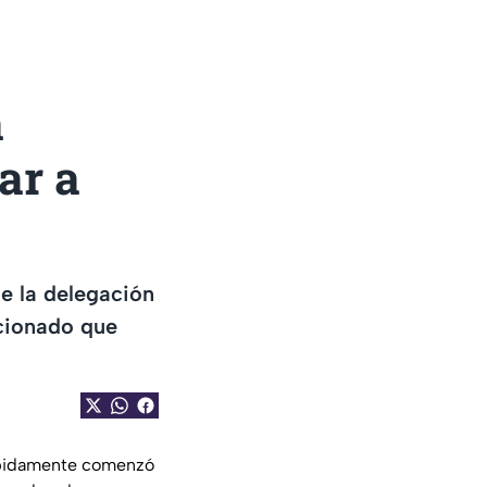
a
ar a
e la delegación
icionado que
ápidamente comenzó