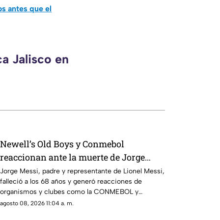
os antes que el
a Jalisco en
Newell’s Old Boys y Conmebol
reaccionan ante la muerte de Jorge
Messi, padre de Lionel
Jorge Messi, padre y representante de Lionel Messi,
falleció a los 68 años y generó reacciones de
organismos y clubes como la CONMEBOL y
Newell’s Old Boys, que expresaron sus
agosto 08, 2026 11:04 a. m.
condolencias a la familia del astro argentino.