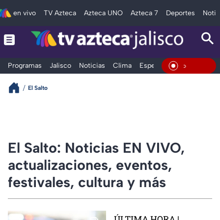
en vivo
TV Azteca
Azteca UNO
Azteca 7
Deportes
Notic
Programas
Jalisco
Noticias
Clima
Espectáculos
Deportes
En Vivo
El Salto
El Salto: Noticias EN VIVO,
actualizaciones, eventos,
festivales, cultura y más
ÚLTIMA HORA |