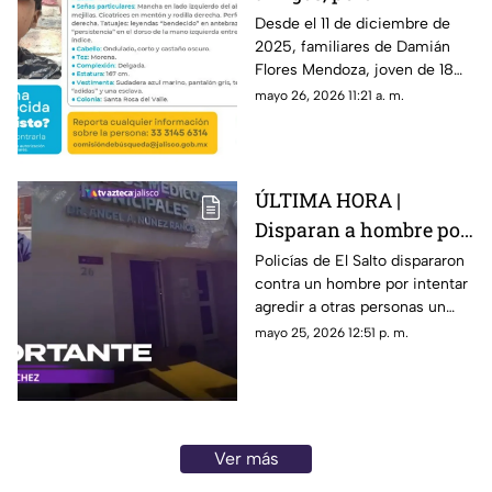
desapareció; buscan a
Desde el 11 de diciembre de
2025, familiares de Damián
Damián Flores
Flores Mendoza, joven de 18
años de edad, lo buscan
mayo 26, 2026 11:21 a. m.
ÚLTIMA HORA |
Disparan a hombre por
intentar agredir a
Policías de El Salto dispararon
contra un hombre por intentar
personas con un
agredir a otras personas un
machete
machete
mayo 25, 2026 12:51 p. m.
Ver más