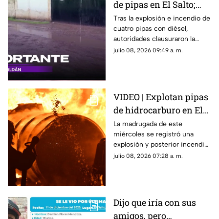
de pipas en El Salto;
pensión no tenía
Tras la explosión e incendio de
cuatro pipas con diésel,
permisos
autoridades clausuraron la
pensión en la que eran
julio 08, 2026 09:49 a. m.
almacenadas
VIDEO | Explotan pipas
de hidrocarburo en El
Salto; estos son los
La madrugada de este
miércoles se registró una
daños
explosión y posterior incendio
de cuatro pipas cargadas con
julio 08, 2026 07:28 a. m.
hidrocarburo en el municipio
de El Salto
Dijo que iría con sus
amigos, pero