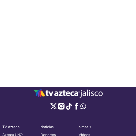
TV Azteca
Noticias
a más +
Azteca UNO
Deportes
Videos