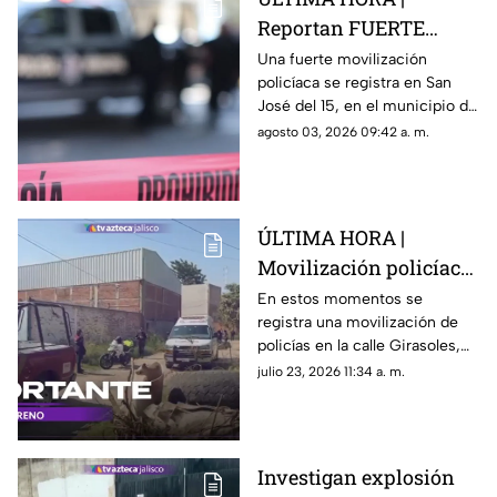
Reportan FUERTE
movilización policíaca
Una fuerte movilización
policíaca se registra en San
en El Salto tras
José del 15, en el municipio de
hallazgo
El Salto, tras el hallazgo de dos
agosto 03, 2026 09:42 a. m.
personas sin vida
ÚLTIMA HORA |
Movilización policíaca
en El Salto tras
En estos momentos se
registra una movilización de
agresión a tiros
policías en la calle Girasoles,
en la colonia Felipe Ángeles,
julio 23, 2026 11:34 a. m.
en el municipio de El Salto
Investigan explosión