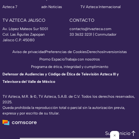
Azteca 7
adn Noticias
TV Azteca Internacional
TV AZTECA JALISCO
CONTACTO
Av. López Mateos Sur 5001
contacto@tvazteca.com
Col. Las Águilas Zapopan
33 3632 3231 | Conmutador
Jalisco C.P. 45080
Aviso de privacidad
Preferencias de Cookies
Derechos
Inversionistas
Promo Espacio
Trabaja con nosotros
Programa de ética, integridad y cumplimiento
Defensor de Audiencias y Código de Ética de Televisión Azteca III y
Televisora del Valle de México
TV Azteca, M.R. & ©, TV Azteca, S.A.B. de C.V. Todos los derechos reservados,
2025.
Queda prohibida la reproducción total o parcial sin la autorización previa,
expresa y por escrito de su titular.
Subir inicio