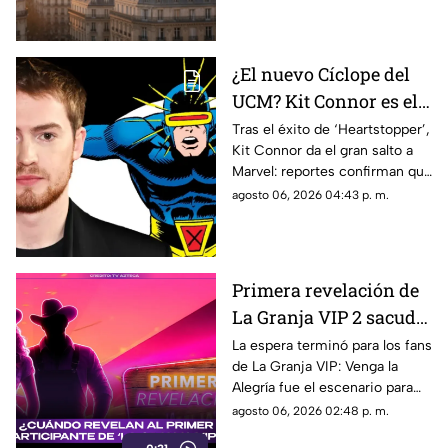
junto a su acompañante.
¿El nuevo Cíclope del
UCM? Kit Connor es el
elegido para liderar a
Tras el éxito de ‘Heartstopper’,
Kit Connor da el gran salto a
los 'X-Men' en Marvel
Marvel: reportes confirman que
Studios
vestirá el visor de Cíclope en la
agosto 06, 2026 04:43 p. m.
esperada película de los ‘X-
Men’.
Primera revelación de
La Granja VIP 2 sacude
la televisión: El destape
La espera terminó para los fans
de La Granja VIP: Venga la
arrancó en Venga la
Alegría fue el escenario para
Alegría
destapar la primera gran
agosto 06, 2026 02:48 p. m.
sorpresa de la nueva