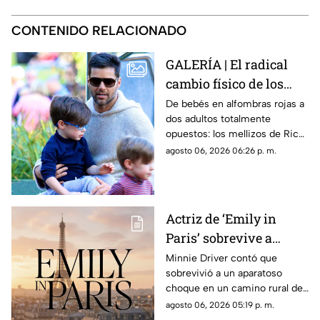
CONTENIDO RELACIONADO
GALERÍA | El radical
cambio físico de los
hijos de Ricky Martin
De bebés en alfombras rojas a
dos adultos totalmente
al cumplir 18 años:
opuestos: los mellizos de Ricky
Fotos inéditas de
Martin cumplen la mayoría de
agosto 06, 2026 06:26 p. m.
Matteo y Valentino
edad e impactan con sus vidas
paralelas.
Actriz de ‘Emily in
Paris’ sobrevive a
fuerte 4CC1D3NT3
Minnie Driver contó que
sobrevivió a un aparatoso
automovilístico en
choque en un camino rural de
Francia
Francia, donde tuvo que salir
agosto 06, 2026 05:19 p. m.
arrastrándose del vehículo