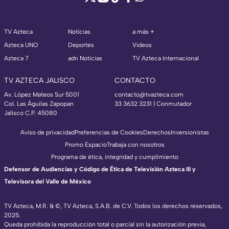
TV Azteca
Noticias
a más +
Azteca UNO
Deportes
Videos
Azteca 7
adn Noticias
TV Azteca Internacional
TV AZTECA JALISCO
CONTACTO
Av. López Mateos Sur 5001
contacto@tvazteca.com
Col. Las Águilas Zapopan
33 3632 3231 | Conmutador
Jalisco C.P. 45080
Aviso de privacidad
Preferencias de Cookies
Derechos
Inversionistas
Promo Espacio
Trabaja con nosotros
Programa de ética, integridad y cumplimiento
Defensor de Audiencias y Código de Ética de Televisión Azteca III y
Televisora del Valle de México
TV Azteca, M.R. & ©, TV Azteca, S.A.B. de C.V. Todos los derechos reservados,
2025.
Queda prohibida la reproducción total o parcial sin la autorización previa,