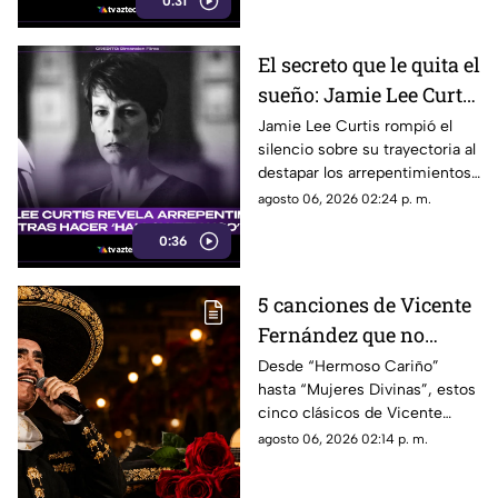
0:31
temporada.
El secreto que le quita el
sueño: Jamie Lee Curtis
confiesa su mayor
Jamie Lee Curtis rompió el
silencio sobre su trayectoria al
arrepentimiento en
destapar los arrepentimientos
'Halloween H2O'
que conserva tras el arrollador
agosto 06, 2026 02:24 p. m.
éxito en taquilla de ‘Halloween
0:36
H20'.
5 canciones de Vicente
Fernández que no
pueden faltar en una
Desde “Hermoso Cariño”
hasta “Mujeres Divinas”, estos
serenata
cinco clásicos de Vicente
Fernández son una apuesta
agosto 06, 2026 02:14 p. m.
segura para emocionar en
cualquier serenata.