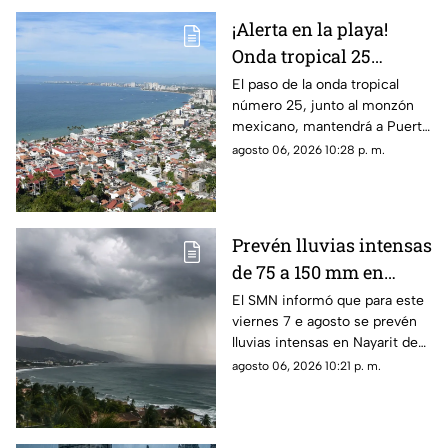
¡Alerta en la playa!
Onda tropical 25
desatará lluvias
El paso de la onda tropical
número 25, junto al monzón
intensas y tormentas
mexicano, mantendrá a Puerto
en Puerto Vallarta
Vallarta bajo un temporal de
agosto 06, 2026 10:28 p. m.
lluvias intensas y actividad
eléctrica durante la tarde
Prevén lluvias intensas
de 75 a 150 mm en
Nayarit este viernes 7
El SMN informó que para este
viernes 7 e agosto se prevén
de agosto
lluvias intensas en Nayarit de
75 a 150 mm
agosto 06, 2026 10:21 p. m.