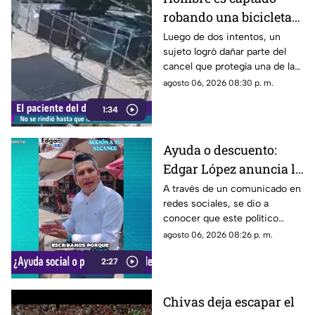
robando una bicicleta
al ingresar a cochera
Luego de dos intentos, un
sujeto logró dañar parte del
ajena en calle Rancho
cancel que protegía una de las
Rodeo
puertas de una cochera
agosto 06, 2026 08:30 p. m.
ubicada sobre la calle Rancho
1:34
Rodeo, lo que le permitió
ingresar al inmueble.
Ayuda o descuento:
Edgar López anuncia la
nueva estrategia para
A través de un comunicado en
redes sociales, se dio a
ayudar algunas
conocer que este político
familias
presuntamente busca ayudar a
agosto 06, 2026 08:26 p. m.
la comunidad de Tonalá con
2:27
este descuento.
Chivas deja escapar el