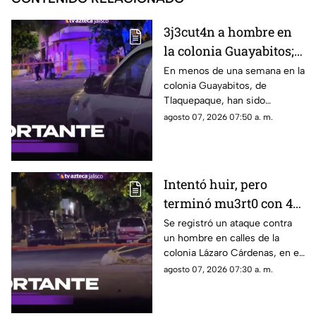
3j3cut4n a hombre en
la colonia Guayabitos;
es el segundo caso en
En menos de una semana en la
colonia Guayabitos, de
menos de una semana
Tlaquepaque, han sido
asesinados dos hombres
agosto 07, 2026 07:50 a. m.
Intentó huir, pero
terminó mu3rt0 con 4
b4l4z05 en Lázaro
Se registró un ataque contra
un hombre en calles de la
Cárdenas
colonia Lázaro Cárdenas, en el
municipio de Guadalajara
agosto 07, 2026 07:30 a. m.