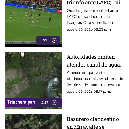
triunfo ante LAFC; Luis
Romo es señalado por
Guadalajara empató 1-1 ante
LAFC en su debut en la
su cobro en penales
Leagues Cup y perdió en
penales; Luis Romo fue
agosto 06, 2026 08:23 p. m.
criticado por su ejecución.
2:11
Autoridades omiten
atender canal de agua
contaminado en
A pesar de que varios
ciudadanos realizan labores de
Tonalá
limpieza de manera constante
en la zona, algunas personas
agosto 06, 2026 08:17 p. m.
continúan arrojando basura al
2:27
canal de agua, provocando
acumulación de residuos.
Basurero clandestino
en Miravalle se