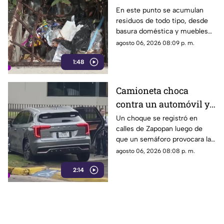
convierte en un foco de
En este punto se acumulan
residuos de todo tipo, desde
infección por
basura doméstica y muebles
acumulación de
viejos hasta animales muertos,
agosto 06, 2026 08:09 p. m.
residuos.
una situación que ha generado
1:48
molestias entre los vecinos,
quienes exigen una solución
ante el riesgo sanitario y las
Camioneta choca
condiciones insalubres del
contra un automóvil y
lugar.
termina sobre la
Un choque se registró en
calles de Zapopan luego de
banqueta
que un semáforo provocara la
colisión entre dos vehículos.
agosto 06, 2026 08:08 p. m.
2:14