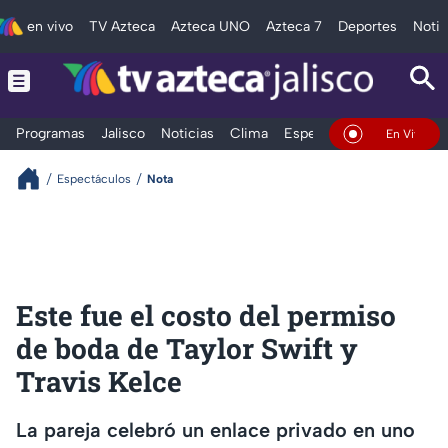
en vivo
TV Azteca
Azteca UNO
Azteca 7
Deportes
Notic
Programas
Jalisco
Noticias
Clima
Espectáculos
Deportes
En Vivo
Espectáculos
Nota
Este fue el costo del permiso
de boda de Taylor Swift y
Travis Kelce
La pareja celebró un enlace privado en uno