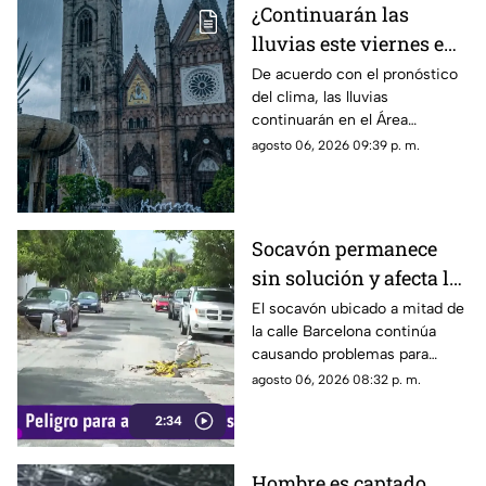
¿Continuarán las
lluvias este viernes en
Guadalajara? Este es el
De acuerdo con el pronóstico
del clima, las lluvias
pronóstico del clima
continuarán en el Área
hoy 7 de agosto
Metropolitana de Guadalajara
agosto 06, 2026 09:39 p. m.
este viernes 7 de agosto 2026
Socavón permanece
sin solución y afecta la
circulación en calle
El socavón ubicado a mitad de
la calle Barcelona continúa
Barcelona
causando problemas para
quienes circulan por la zona,
agosto 06, 2026 08:32 p. m.
ya que, pese a ser cubierto en
2:34
varias ocasiones, vuelve a
aparecer con el paso del
tiempo.
Hombre es captado