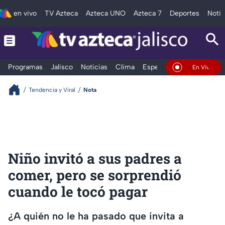
en vivo
TV Azteca
Azteca UNO
Azteca 7
Deportes
Notic
Programas
Jalisco
Noticias
Clima
Espectáculos
Deportes
En Vivo
Tendencia y Viral
Nota
Niño invitó a sus padres a
comer, pero se sorprendió
cuando le tocó pagar
¿A quién no le ha pasado que invita a