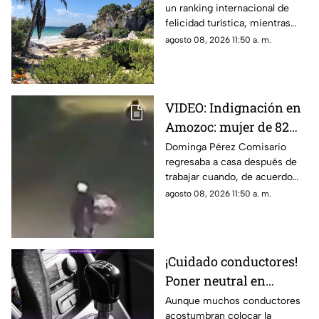
un ranking internacional de
y Bora Bora
felicidad turística, mientras
Oaxaca también logró entrar al
agosto 08, 2026 11:50 a. m.
top 3.
VIDEO: Indignación en
Amozoc: mujer de 82
años habría sido
Dominga Pérez Comisario
regresaba a casa después de
4sesinada tras vender
trabajar cuando, de acuerdo
cemitas
con vecinos, habría sido
agosto 08, 2026 11:50 a. m.
víctima de un asalto. El caso ha
generado indignación y
exigencias de justicia.
¡Cuidado conductores!
Poner neutral en
semáforos podría
Aunque muchos conductores
acostumbran colocar la