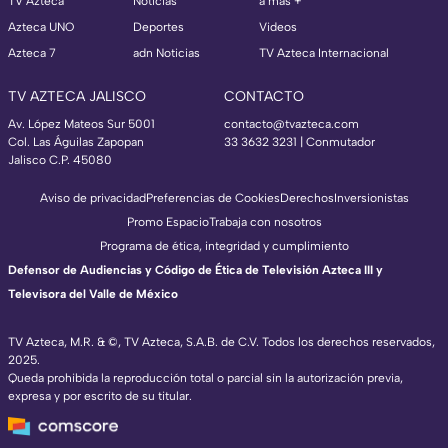
TV Azteca
Noticias
a más +
Azteca UNO
Deportes
Videos
Azteca 7
adn Noticias
TV Azteca Internacional
TV AZTECA JALISCO
CONTACTO
Av. López Mateos Sur 5001
contacto@tvazteca.com
Col. Las Águilas Zapopan
33 3632 3231 | Conmutador
Jalisco C.P. 45080
Aviso de privacidad
Preferencias de Cookies
Derechos
Inversionistas
Promo Espacio
Trabaja con nosotros
Programa de ética, integridad y cumplimiento
Defensor de Audiencias y Código de Ética de Televisión Azteca III y
Televisora del Valle de México
TV Azteca, M.R. & ©, TV Azteca, S.A.B. de C.V. Todos los derechos reservados,
2025.
Queda prohibida la reproducción total o parcial sin la autorización previa,
expresa y por escrito de su titular.