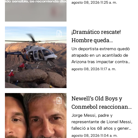
para intentar alcanzar el avión.
agosto 08, 2026 11:25 a. m.
¡Dramático rescate!
Hombre queda
atrapado en un
Un deportista extremo quedó
atrapado en un acantilado de
acantilado tras salto
Arizona tras impactar contra
BASE y lo sacan en
las rocas durante un salto
agosto 08, 2026 11:17 a. m.
helicóptero | VIDEO
BASE; así fue su rescate.
Newell’s Old Boys y
Conmebol reaccionan
ante la muerte de Jorge
Jorge Messi, padre y
representante de Lionel Messi,
Messi, padre de Lionel
falleció a los 68 años y generó
reacciones de organismos y
agosto 08, 2026 11:04 a. m.