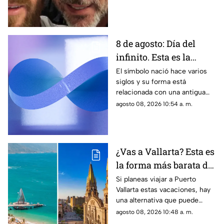
clubes como la CONMEBOL y
Newell’s Old Boys, que
expresaron sus condolencias a
la familia del astro argentino.
8 de agosto: Día del
infinito. Esta es la
historia detrás del
El símbolo nació hace varios
siglos y su forma está
famoso símbolo
relacionada con una antigua
figura matemática. Cada 8 de
agosto 08, 2026 10:54 a. m.
agosto se utiliza para
representar el concepto de
infinito.
¿Vas a Vallarta? Esta es
la forma más barata de
viajar desde
Si planeas viajar a Puerto
Vallarta estas vacaciones, hay
Guadalajara en
una alternativa que puede
vacaciones
ayudarte a ahorrar en casetas,
agosto 08, 2026 10:48 a. m.
gasolina y estacionamiento.