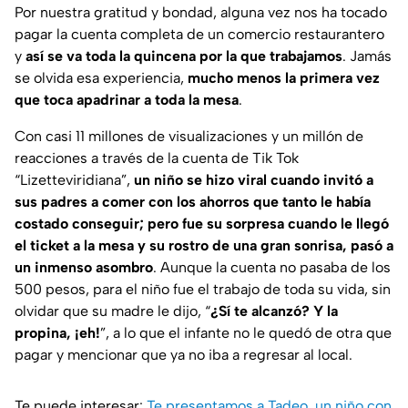
Por nuestra gratitud y bondad, alguna vez nos ha tocado
pagar la cuenta completa de un comercio restaurantero
y
así se va toda la quincena por la que trabajamos
. Jamás
se olvida esa experiencia,
mucho menos la primera vez
que toca apadrinar a toda la mesa
.
Con casi 11 millones de visualizaciones y un millón de
reacciones a través de la cuenta de Tik Tok
“Lizetteviridiana”,
un niño se hizo viral cuando invitó a
sus padres a comer con los ahorros que tanto le había
costado conseguir; pero fue su sorpresa cuando le llegó
el ticket a la mesa y su rostro de una gran sonrisa, pasó a
un inmenso asombro
. Aunque la cuenta no pasaba de los
500 pesos, para el niño fue el trabajo de toda su vida, sin
olvidar que su madre le dijo,
“
¿Sí te alcanzó? Y la
propina, ¡eh!
”
, a lo que el infante no le quedó de otra que
pagar y mencionar que ya no iba a regresar al local.
Te puede interesar:
Te presentamos a Tadeo, un niño con