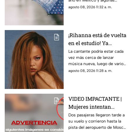
año en México y algunas
lluvias
regiones del país concentran
agosto 08, 2026 11:32 a. m.
históricamente mayores
precipitaciones.
¡Rihanna está de vuelta
en el estudio! Ya
prepara su esperado
La cantante podría estar cada
vez más cerca de lanzar
nuevo álbum
música nueva, luego de varios
años alejada de los discos.
agosto 08, 2026 11:28 a. m.
VIDEO IMPACTANTE |
Mujeres intentan
alcanzar su avión
Dos pasajeras llegaron tarde a
su vuelo y corrieron hasta la
después de perder el
pista del aeropuerto de Moscú
vuelo