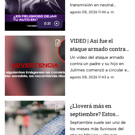
afectar tu auto
transmisión en neutral
automático
mientras esperan en un
agosto 08, 2026 11:46 a. m.
semáforo, hacerlo de manera
0:31
frecuente no siempre es
necesario y puede generar un
desgaste innecesario
VIDEO | Así fue el
dependiendo del vehículo y de
ataque armado contra
la situación.
un padre y su hijo en
Un video del ataque armado
contra un padre y su hijo en
Julimes, Chihuahua
Julimes comenzó a circular en
redes; uno de ellos murió y la
agosto 08, 2026 11:43 a. m.
Fiscalía busca al presunto
responsable.
¿Lloverá más en
septiembre? Estos
estados de México
Septiembre suele ser uno de
los meses más lluviosos del
podrían recibir más