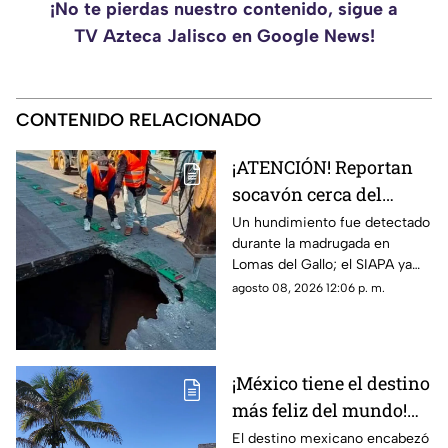
¡No te pierdas nuestro contenido, sigue a
TV Azteca Jalisco en Google News!
CONTENIDO RELACIONADO
¡ATENCIÓN! Reportan
socavón cerca del
parque Luis Quintanar
Un hundimiento fue detectado
durante la madrugada en
en Guadalajara
Lomas del Gallo; el SIAPA ya
trabaja en la reparación y pide
agosto 08, 2026 12:06 p. m.
circular con precaución.
¡México tiene el destino
más feliz del mundo!
Tulum supera a Miami
El destino mexicano encabezó