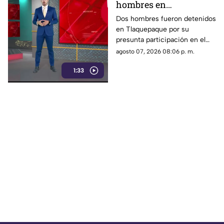
hombres en
Tlaquepaque por
Dos hombres fueron detenidos
en Tlaquepaque por su
presunto abuso y
presunta participación en el
maltrato animal contra
abuso y maltrato de una
agosto 07, 2026 08:06 p. m.
una perrita
perrita. La investigación
1:33
continúa para determinar su
responsabilidad.