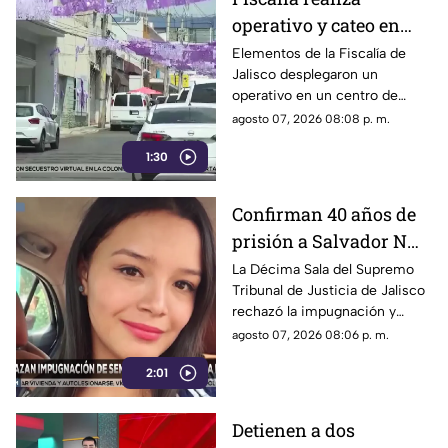
operativo y cateo en
anexo de la colonia
Elementos de la Fiscalía de
Jalisco desplegaron un
Olímpica en
operativo en un centro de
Guadalajara
rehabilitación de la colonia
agosto 07, 2026 08:08 p. m.
Olímpica; familiares
1:30
comenzaron a llegar al lugar.
Confirman 40 años de
prisión a Salvador N
por el feminicidio de
La Décima Sala del Supremo
Tribunal de Justicia de Jalisco
Isis Urteaga
rechazó la impugnación y
confirmó la sentencia contra
agosto 07, 2026 08:06 p. m.
Salvador N por el feminicidio
2:01
de Isis, ocurrido en 2020.
Detienen a dos