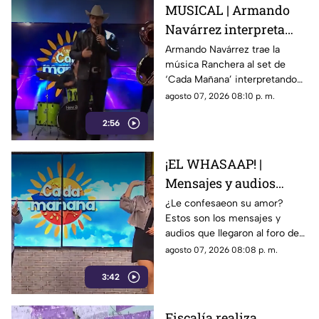
MUSICAL | Armando
Navárrez interpreta
'Corazón en modo
Armando Navárrez trae la
música Ranchera al set de
Avión' EN VIVO
‘Cada Mañana’ interpretando
su canción ‘Corazón en modo
agosto 07, 2026 08:10 p. m.
Avión’.
2:56
¡EL WHASAAP! |
Mensajes y audios
llegaron al foro de
¿Le confesaeon su amor?
Estos son los mensajes y
'Cada mañana'; parte 1
audios que llegaron al foro de
‘Cada mañana’ estuvieron
agosto 07, 2026 08:08 p. m.
llenos de risas y sorpresas.
3:42
Fiscalía realiza