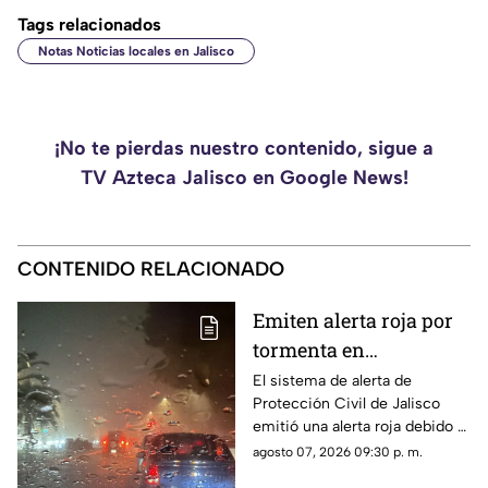
Tags relacionados
Notas Noticias locales en Jalisco
¡No te pierdas nuestro contenido, sigue a
TV Azteca Jalisco en Google News!
CONTENIDO RELACIONADO
Emiten alerta roja por
tormenta en
Guadalajara; advierten
El sistema de alerta de
Protección Civil de Jalisco
de caída de árboles e
emitió una alerta roja debido a
inundaciones
la fuerte tormenta que se
agosto 07, 2026 09:30 p. m.
registra esta noche en el AMG