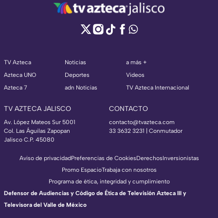
TV Azteca
Noticias
a más +
Azteca UNO
Deportes
Videos
Azteca 7
adn Noticias
TV Azteca Internacional
TV AZTECA JALISCO
CONTACTO
Av. López Mateos Sur 5001
contacto@tvazteca.com
Col. Las Águilas Zapopan
33 3632 3231 | Conmutador
Jalisco C.P. 45080
Aviso de privacidad
Preferencias de Cookies
Derechos
Inversionistas
Promo Espacio
Trabaja con nosotros
Programa de ética, integridad y cumplimiento
Defensor de Audiencias y Código de Ética de Televisión Azteca III y
Televisora del Valle de México