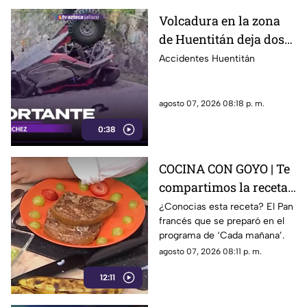
seguridad.
Volcadura en la zona
de Huentitán deja dos
personas heridas
Accidentes Huentitán
agosto 07, 2026 08:18 p. m.
0:38
COCINA CON GOYO | Te
compartimos la receta
de un delicioso pan
¿Conocias esta receta? El Pan
francés que se preparó en el
francés
programa de ‘Cada mañana’.
agosto 07, 2026 08:11 p. m.
12:11