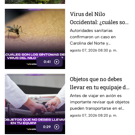
Virus del Nilo
Occidental: ¿cuáles son
los síntomas tras una
Autoridades sanitarias
confirmaron un caso en
picadura de mosquito?
Carolina del Norte y
detectaron el virus en
agosto 07, 2026 08:30 p. m.
mosquitos; conoce cómo se
0:41
transmite y cuáles son sus
síntomas.
Objetos que no debes
llevar en tu equipaje de
mano y podrían
Antes de viajar en avión es
importante revisar qué objetos
quitarte en el
pueden transportarse en el
aeropuerto
equipaje de mano, ya que
agosto 07, 2026 08:20 p. m.
algunos artículos están
0:29
restringidos y pueden ser
retirados durante los filtros de