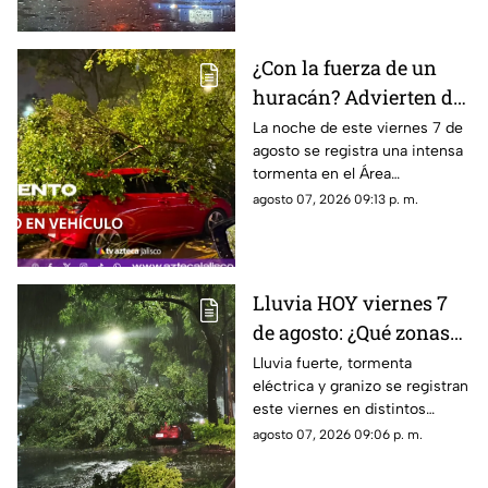
¿Con la fuerza de un
huracán? Advierten de
FUERTES RACHAS DE
La noche de este viernes 7 de
agosto se registra una intensa
VIENTO superiores a
tormenta en el Área
los 60 km/h durante
Metropolitana de Guadalajara,
agosto 07, 2026 09:13 p. m.
lluvia en Guadalajara
con fuertes rachas de viento
Lluvia HOY viernes 7
de agosto: ¿Qué zonas
de Guadalajara están
Lluvia fuerte, tormenta
eléctrica y granizo se registran
afectadas?
este viernes en distintos
puntos de Guadalajara y
agosto 07, 2026 09:06 p. m.
Zapopan.