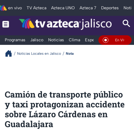
en vivo
TV Azteca
Azteca UNO
Azteca 7
Deportes
Notic
Programas
Jalisco
Noticias
Clima
Espectáculos
Deportes
En Vivo
Noticias Locales en Jalisco
Nota
Camión de transporte público
y taxi protagonizan accidente
sobre Lázaro Cárdenas en
Guadalajara