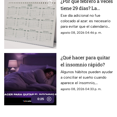
¿Por qué febrero a veces
tiene 29 días? La
curiosa razón detrás de
Ese día adicional no fue
colocado al azar: es necesario
los años bisiestos
para evitar que el calendario
pierda sincronía con las
agosto 08, 2026 04:46 p. m.
estaciones del año.
¿Qué hacer para quitar
el insomnio rápido?
Algunos hábitos pueden ayudar
a conciliar el sueño cuando
aparece el insomnio,
especialmente reducir la
agosto 08, 2026 04:33 p. m.
exposición a pantallas,
0:25
mantener un ambiente
tranquilo y evitar estimulantes
antes de acostarse.