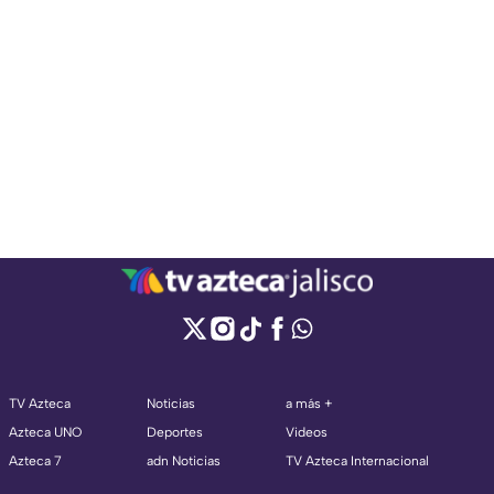
TV Azteca
Noticias
a más +
Azteca UNO
Deportes
Videos
Azteca 7
adn Noticias
TV Azteca Internacional