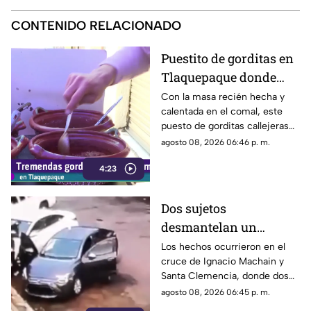
CONTENIDO RELACIONADO
Puestito de gorditas en
Tlaquepaque donde
una nunca es suficiente
Con la masa recién hecha y
calentada en el comal, este
puesto de gorditas callejeras
en Tlaquepaque promete
agosto 08, 2026 06:46 p. m.
conquistar el antojo.
4:23
Dos sujetos
desmantelan un
vehículo a plena luz del
Los hechos ocurrieron en el
cruce de Ignacio Machain y
día en Guadalajara
Santa Clemencia, donde dos
sujetos fueron captados
agosto 08, 2026 06:45 p. m.
retirando múltiples autopartes