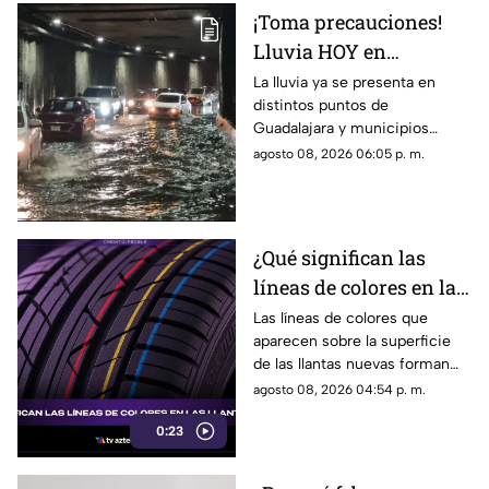
momento no han visto
¡Toma precauciones!
resultados.
Lluvia HOY en
Guadalajara deja
La lluvia ya se presenta en
distintos puntos de
fuertes vientos y
Guadalajara y municipios
amenaza de granizo
cercanos, con fuertes vientos,
agosto 08, 2026 06:05 p. m.
posibles granizadas y
afectaciones a la visibilidad.
¿Qué significan las
líneas de colores en las
llantas nuevas?
Las líneas de colores que
aparecen sobre la superficie
de las llantas nuevas forman
parte del proceso de
agosto 08, 2026 04:54 p. m.
fabricación y control, por lo
0:23
que no indican desgaste ni
representan una señal de
peligro.