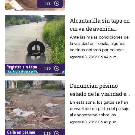
1:32
de la carrocería de un vehículo.
Alcantarilla sin tapa en
curva de avenida
Patria
Ante las malas condiciones de
la vialidad en Tonalá, algunos
vecinos optaron por colocar
una llanta como señalamiento
agosto 08, 2026 06:44 p. m.
improvisado para alertar a los
1:35
conductores sobre los hoyos y
evitar posibles accidentes al
transitar por la zona.
Denuncian pésimo
estado de la vialidad en
Privada Pedrera y
En esta zona, los gatos se han
convertido en parte del paisaje
Barrancones
al encontrarse sobre los
techos y las puertas de las
agosto 08, 2026 06:42 p. m.
viviendas, mientras que la
2:35
vialidad muestra un evidente