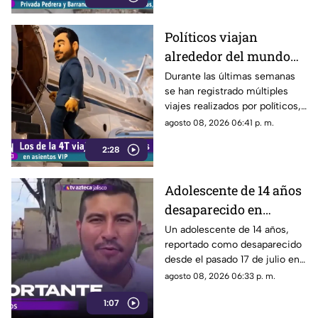
deterioro.
Políticos viajan
alrededor del mundo
sin ninguna
Durante las últimas semanas
se han registrado múltiples
preocupación
viajes realizados por políticos,
sin que hasta el momento
agosto 08, 2026 06:41 p. m.
exista información clara sobre
2:28
los motivos de estos
desplazamientos ni una
explicación detallada sobre el
Adolescente de 14 años
elevado gasto que han
desaparecido en
generado.
Tlaquepaque es
Un adolescente de 14 años,
reportado como desaparecido
trasladado a Jalisco
desde el pasado 17 de julio en
tras ser localizado en
Tlaquepaque, fue localizado
agosto 08, 2026 06:33 p. m.
Michoacán
con vida en Michoacán y ya es
1:07
trasladado de regreso a Jalisco