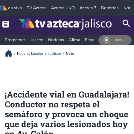
en vivo
TV Azteca
Azteca UNO
Azteca 7
Deportes
Notic
Programas
Jalisco
Noticias
Clima
Espectáculos
Deportes
En Vivo
Noticias Locales en Jalisco
Nota
¡Accidente vial en Guadalajara!
Conductor no respeta el
semáforo y provoca un choque
que deja varios lesionados hoy
en Av. Colón