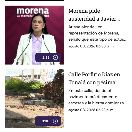
para reunirse con su familia.
Morena pide
austeridad a Javier
May, pero el ejemplo
Ariana Montiel, en
representación de Morena,
parece faltar en casa
señaló que este tipo de actos y
el gasto de recursos
agosto 08, 2026 06:30 p. m.
económicos no corresponden
2:33
a la conducta que debería
mantener un representante
bajo los principios de
Calle Porfirio Díaz en
austeridad establecidos por el
Tonalá con pésima
partido.
vialidad y basura por
En esta calle, donde el
pavimento prácticamente
todas partes
escasea y la hierba comienza a
ganar terreno, los vecinos
agosto 08, 2026 06:23 p. m.
aseguran que han presentado
3:00
varias quejas ante las
autoridades, pero hasta el