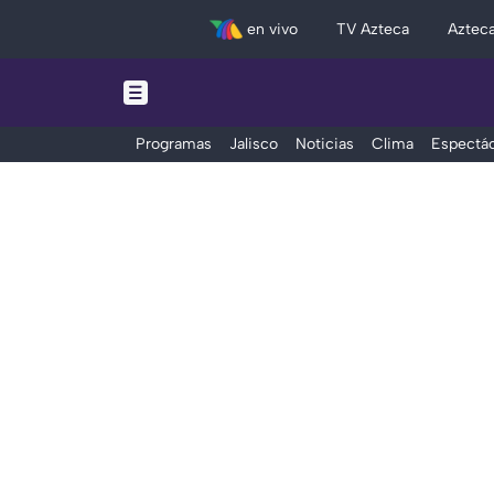
en vivo
TV Azteca
Aztec
Programas
Jalisco
Noticias
Clima
Espectác