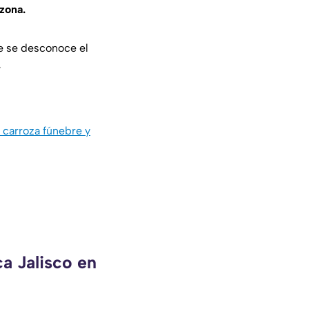
 zona.
e se desconoce el
.
carroza fúnebre y
a Jalisco en