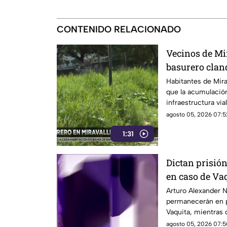
CONTENIDO RELACIONADO
Vecinos de Mi
basurero cland
seguridad vial
Habitantes de Mira
que la acumulación
infraestructura via
realizados
agosto 05, 2026 07:5
1:31
Dictan prisió
en caso de Va
Arturo Alexander N.
permanecerán en pr
Vaquita, mientras 
agosto 05, 2026 07:5