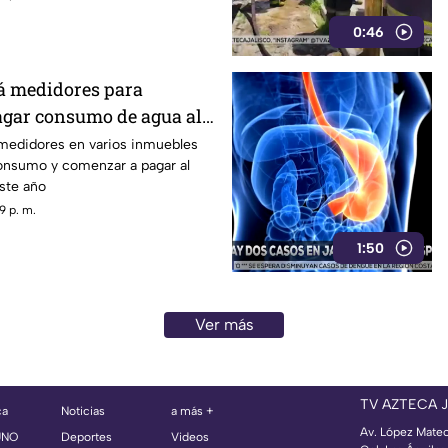
0:46
á medidores para
gar consumo de agua al
 medidores en varios inmuebles
onsumo y comenzar a pagar al
este año
9 p. m.
1:50
Ver más
TV AZTECA 
ca
Noticias
a más +
Av. López Mate
UNO
Deportes
Videos