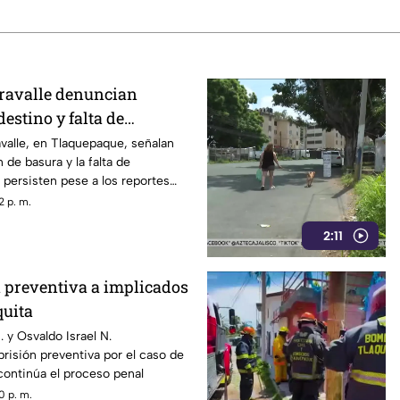
ravalle denuncian
estino y falta de
 en la colonia
valle, en Tlaquepaque, señalan
 de basura y la falta de
l persisten pese a los reportes
2 p. m.
2:11
n preventiva a implicados
quita
 y Osvaldo Israel N.
isión preventiva por el caso de
continúa el proceso penal
0 p. m.