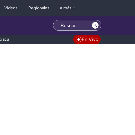
Regionales
Videos
a más +
En Vivo
ciaca