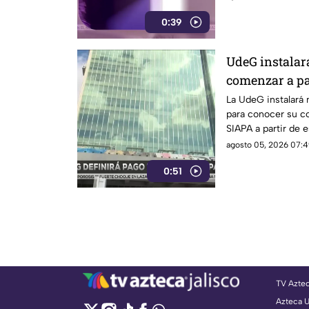
0:39
UdeG instalar
comenzar a pa
SIAPA
La UdeG instalará
para conocer su c
SIAPA a partir de 
agosto 05, 2026 07:4
0:51
TV Azte
Azteca 