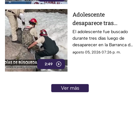
Adolescente
desaparece tras
convivir con amigos en
El adolescente fue buscado
durante tres días luego de
la Barranca de
desaparecer en la Barranca de
Huentitán; lo hallan
Huentitán; este miércoles fue
agosto 05, 2026 07:26 p. m.
sin vida
localizado sin vida.
2:49
Ver más