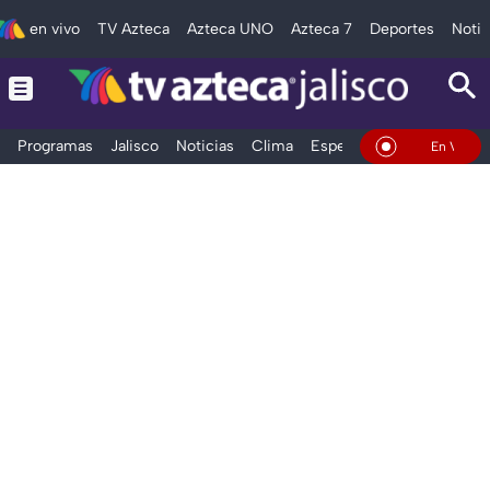
en vivo
TV Azteca
Azteca UNO
Azteca 7
Deportes
Notic
Programas
Jalisco
Noticias
Clima
Espectáculos
Deportes
En Vivo