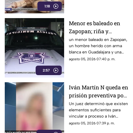
infección transmitida por
1:18
garrapatas
Menor es baleado en
Zapopan; riña y
volcadura marcan la
un menor baleado en Zapopan,
un hombre herido con arma
noche de SOMOS
blanca en Guadalajara y una
TESTIGOS
volcadura en Tlajomulco
agosto 05, 2026 07:40 p. m.
2:57
Iván Martín N queda en
prisión preventiva por
feminicidio de la
Un juez determinó que existen
elementos suficientes para
influencer Valeria
vincular a proceso a Iván
Márquez
Martín N por el feminicidio de
agosto 05, 2026 07:39 p. m.
Valeria Márquez.