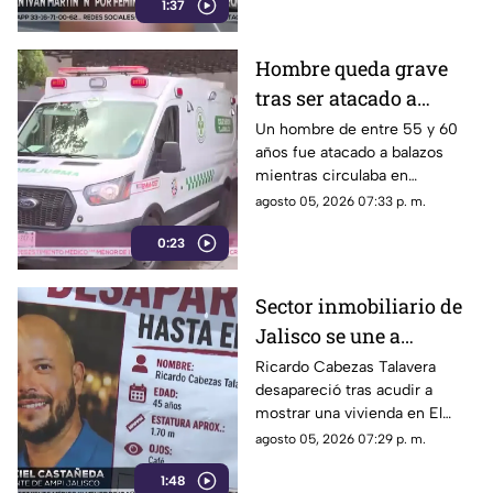
1:37
Hombre queda grave
tras ser atacado a
balazos mientras
Un hombre de entre 55 y 60
años fue atacado a balazos
viajaba en su vehículo
mientras circulaba en
en Tlajomulco
Tlajomulco; resultó herido en
agosto 05, 2026 07:33 p. m.
la cabeza y un antebrazo
0:23
Sector inmobiliario de
Jalisco se une a
búsqueda de agente
Ricardo Cabezas Talavera
desapareció tras acudir a
desaparecido en El
mostrar una vivienda en El
Batán
Batán; colegas reforzaron sus
agosto 05, 2026 07:29 p. m.
medidas de seguridad.
1:48