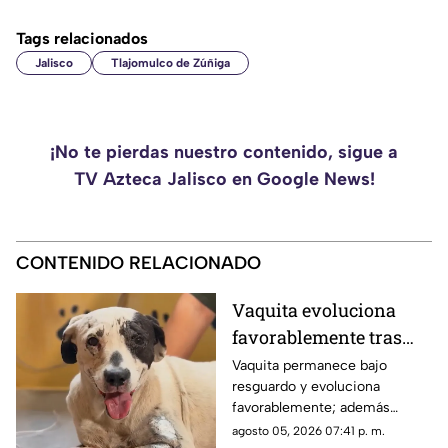
Tags relacionados
Jalisco
Tlajomulco de Zúñiga
¡No te pierdas nuestro contenido, sigue a
TV Azteca Jalisco en Google News!
CONTENIDO RELACIONADO
Vaquita evoluciona
favorablemente tras
caso de crueldad
Vaquita permanece bajo
resguardo y evoluciona
animal en Tlajomulco
favorablemente; además
recibe tratamiento por una
agosto 05, 2026 07:41 p. m.