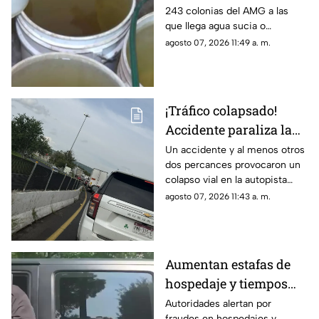
243 colonias del AMG a las
descuento del SIAPA
que llega agua sucia o
maloliente; estas son las
agosto 07, 2026 11:49 a. m.
colonias de Tonalá
¡Tráfico colapsado!
Accidente paraliza la
autopista Guadalajara-
Un accidente y al menos otros
dos percances provocaron un
Zapotlanejo HOY
colapso vial en la autopista
Guadalajara-Zapotlanejo; hay
agosto 07, 2026 11:43 a. m.
filas de vehículos desde La
Joya.
Aumentan estafas de
hospedaje y tiempos
compartidos en Jalisco
Autoridades alertan por
fraudes en hospedajes y