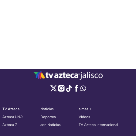
TV Azteca
Noticias
a más +
Azteca UNO
Deportes
Videos
Azteca 7
adn Noticias
TV Azteca Internacional