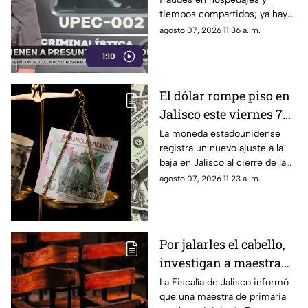
tiempos compartidos; ya hay
un detenido y decenas de
agosto 07, 2026 11:36 a. m.
cuentas y números bloqueados
1:10
El dólar rompe piso en
Jalisco este viernes 7
de agosto: Así cierra la
La moneda estadounidense
registra un nuevo ajuste a la
divisa en Guadalajara
baja en Jalisco al cierre de la
primera semana de agosto.
agosto 07, 2026 11:23 a. m.
Revisa las tarifas en bancos y
casas de cambio.
Por jalarles el cabello,
investigan a maestra
de primaria en
La Fiscalía de Jalisco informó
que una maestra de primaria
Zapopan