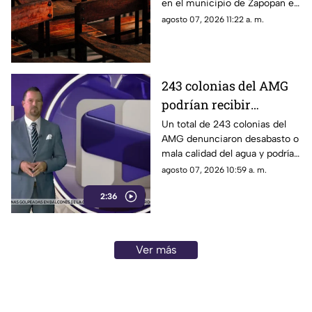
en el municipio de Zapopan es
investigada por presuntamente
agosto 07, 2026 11:22 a. m.
agredir física y verbalmente a
sus alumnas
243 colonias del AMG
podrían recibir
descuentos por fallas
Un total de 243 colonias del
AMG denunciaron desabasto o
en el servicio de agua
mala calidad del agua y podrían
recibir un descuento
agosto 07, 2026 10:59 a. m.
automático de hasta 80%.
2:36
Ver más