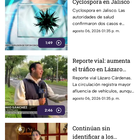
Cyclospora en Jalisco
Cyclospora en Jalisco. Las
autoridades de salud
confirmaron dos casos e
invitan a la población a
agosto 06, 2026 01:35 p. m.
extremar las medidas de
1:49
higiene para prevenir
contagios.
Reporte vial: aumenta
el tráfico en Lázaro
Cárdenas, a la altura de
Reporte vial Lázaro Cárdenas.
La circulación registra mayor
El Deán
afluencia de vehículos, aunque
el avance continúa siendo
agosto 06, 2026 01:35 p. m.
moderadamente fluido.
2:46
Continúan sin
identificar a los