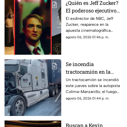
¿Quién es Jeff Zucker?
El poderoso ejecutivo
que vendió el morbo de
El exdirector de NBC, Jeff
Zucker, reaparece en la
los acosadores
apuesta cinematográfica
sexuales y hoy actúa en
‘Primetime’ interpretándose a
agosto 06, 2026 01:46 p. m.
'Primetime'
sí mismo para exponer el lado
oscuro del rating.
Se incendia
tractocamión en la
autopista Colima-
Un tractocamión se incendió
este jueves sobre la autopista
Manzanillo;
Colima-Manzanillo; el fuego
circulación queda
fue controlado y no hubo
agosto 06, 2026 01:44 p. m.
parcialmente afectada
personas lesionadas.
Buscan a Kevin