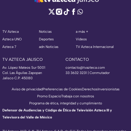
TV Azteca
Noticias
a más +
Azteca UNO
Deportes
Videos
Azteca 7
adn Noticias
TV Azteca Internacional
TV AZTECA JALISCO
CONTACTO
Av. López Mateos Sur 5001
contacto@tvazteca.com
Col. Las Águilas Zapopan
33 3632 3231 | Conmutador
Jalisco C.P. 45080
Aviso de privacidad
Preferencias de Cookies
Derechos
Inversionistas
Promo Espacio
Trabaja con nosotros
Programa de ética, integridad y cumplimiento
Defensor de Audiencias y Código de Ética de Televisión Azteca III y
Televisora del Valle de México