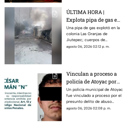
ÚLTIMA HORA |
Explota pipa de gas en
colonia Las Granjas;
Una pipa de gas explotó en la
colonia Las Granjas de
esto se sabe del
Jiutepec; cuerpos de
incendio en Jiutepec
emergencia se movilizaron al
agosto 06, 2026 02:12 p. m.
lugar.
Vinculan a proceso a
policía de Atoyac por
presunto 4BUS0
Un policía municipal de Atoyac
fue vinculado a proceso por el
S3XU4L infantil
presunto delito de abuso
sexual infantil contra una
agosto 06, 2026 02:08 p. m.
adolescente. Permanecerá en
prisión preventiva mientras
continúa la investigación.