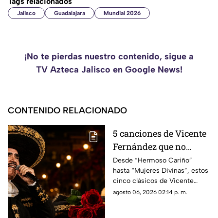
Tags relacionados
Jalisco
Guadalajara
Mundial 2026
¡No te pierdas nuestro contenido, sigue a
TV Azteca Jalisco en Google News!
CONTENIDO RELACIONADO
5 canciones de Vicente
Fernández que no
pueden faltar en una
Desde “Hermoso Cariño”
hasta “Mujeres Divinas”, estos
serenata
cinco clásicos de Vicente
Fernández son una apuesta
agosto 06, 2026 02:14 p. m.
segura para emocionar en
cualquier serenata.