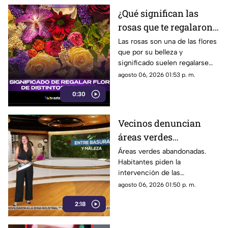
¿Qué significan las
rosas que te regalaron?
El mensaje oculto
Las rosas son una de las flores
que por su belleza y
detrás de cada color
significado suelen regalarse
con más frecuencia, pero
agosto 06, 2026 01:53 p. m.
cuidado al elegir el color
0:30
podrías estar mandando un
mensaje equivocado
Vecinos denuncian
áreas verdes
abandonadas y llenas
Áreas verdes abandonadas.
Habitantes piden la
de basura
intervención de las
autoridades para limpiar y
agosto 06, 2026 01:50 p. m.
rehabilitar estos espacios
2:18
públicos.