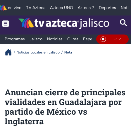
en vivo
TV Azteca
Azteca UNO
Azteca 7
Deportes
Notic
Programas
Jalisco
Noticias
Clima
Espectáculos
Deportes
En Vivo
Noticias Locales en Jalisco
Nota
Anuncian cierre de principales
vialidades en Guadalajara por
partido de México vs
Inglaterra