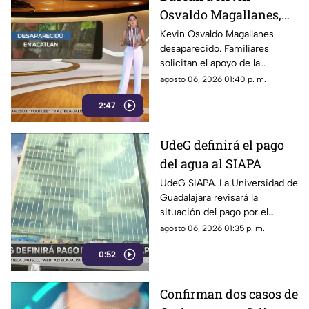
Osvaldo Magallanes,
desaparecido en
Kevin Osvaldo Magallanes
desaparecido. Familiares
Acatlán de Juárez
solicitan el apoyo de la
ciudadanía para obtener
agosto 06, 2026 01:40 p. m.
información que ayude a
2:47
localizarlo.
UdeG definirá el pago
del agua al SIAPA
UdeG SIAPA. La Universidad de
Guadalajara revisará la
situación del pago por el
servicio de agua y determinará
agosto 06, 2026 01:35 p. m.
las acciones a seguir.
0:52
Confirman dos casos de