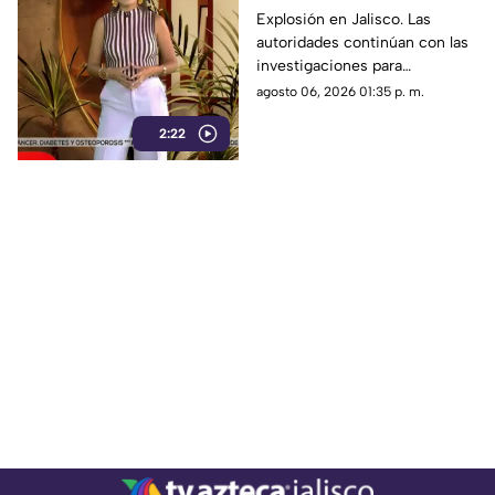
hombres que murieron
Explosión en Jalisco. Las
autoridades continúan con las
en una explosión
investigaciones para
identificar a las víctimas y
agosto 06, 2026 01:35 p. m.
esclarecer las causas del
2:22
incidente