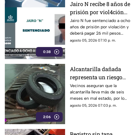
Jairo N recibe 8 años de
prisión por viol4ción
cometida en Cuautitlán
Jairo N fue sentenciado a ocho
años de prisión por violación y
de García Barragán
deberá pagar 26 mil pesos
como reparación del daño a la
agosto 05, 2026 07:10 p. m.
víctima.
0:38
Alcantarilla dañada
representa un riesgo
para vecinos de la
Vecinos aseguran que la
alcantarilla lleva más de seis
colonia El Carmen
meses en mal estado, por lo
que colocaron llantas como
agosto 05, 2026 07:03 p. m.
medida preventiva para alertar
2:06
a los conductores mientras
esperan la intervención de las
autoridades.
Registro sin tapa