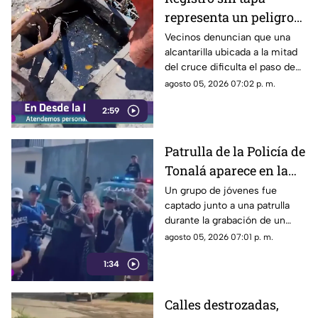
representa un peligro
desde hace meses en la
Vecinos denuncian que una
alcantarilla ubicada a la mitad
calle Eleuterio
del cruce dificulta el paso de
González
los automovilistas y, durante la
agosto 05, 2026 07:02 p. m.
temporada de lluvias, favorece
2:59
la formación de inundaciones
en la zona.
Patrulla de la Policía de
Tonalá aparece en la
grabación de un video
Un grupo de jóvenes fue
captado junto a una patrulla
musical
durante la grabación de un
video musical, situación que
agosto 05, 2026 07:01 p. m.
ha generado cuestionamientos
1:34
entre ciudadanos.
Calles destrozadas,