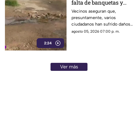
falta de banquetas y
fuga de agua afectan a
Vecinos aseguran que,
presuntamente, varios
vecinos de
ciudadanos han sufrido daños
Prolongación
en sus vehículos e incluso
agosto 05, 2026 07:00 p. m.
Meridiano
caídas al transitar por este
2:24
tramo, cuya condición se ha
deteriorado aún más debido a
las aguas residuales y las
recientes lluvias.
Ver más