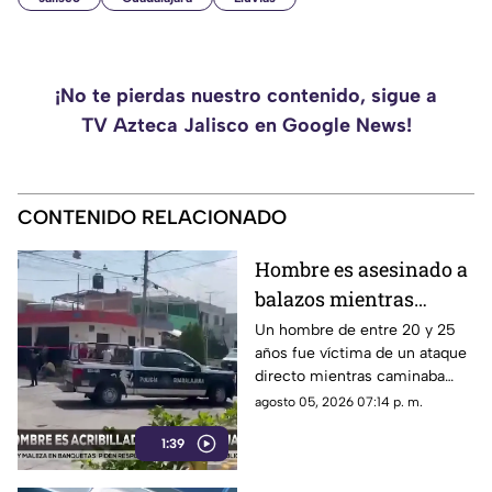
¡No te pierdas nuestro contenido, sigue a
TV Azteca Jalisco en Google News!
CONTENIDO RELACIONADO
Hombre es asesinado a
balazos mientras
caminaba con sus hijos
Un hombre de entre 20 y 25
años fue víctima de un ataque
en Guadalajara
directo mientras caminaba
con sus dos hijos en la colonia
agosto 05, 2026 07:14 p. m.
Valentín Gómez Farías.
1:39