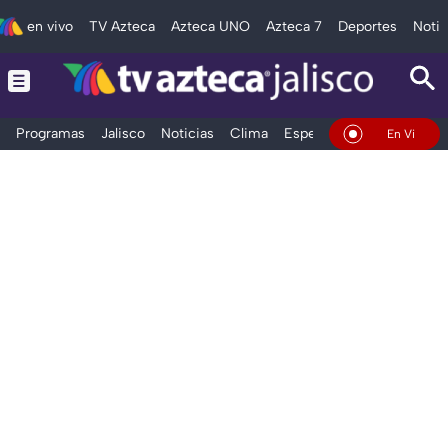
en vivo
TV Azteca
Azteca UNO
Azteca 7
Deportes
Notic
Programas
Jalisco
Noticias
Clima
Espectáculos
Deportes
En Vivo