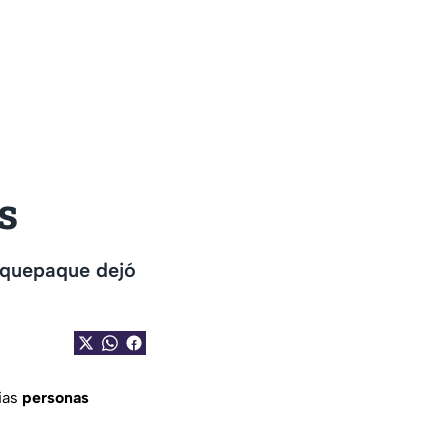
s
laquepaque dejó
ias
personas