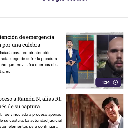
atención de emergencia
a por una culebra
ladada para recibir atención
ia luego de sufrir la picadura
echo que movilizó a cuerpos de
2 p. m.
1:34
oceso a Ramón N, alias R1,
ués de su captura
1, fue vinculado a proceso apenas
e su captura. La autoridad judicial
sten elementos para continuar