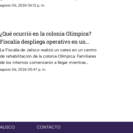
oficial para censurar a los medios de comunicación.
agosto 06, 2026 06:12 p. m.
¿Qué ocurrió en la colonia Olímpica?
Fiscalía despliega operativo en un
centro de rehabilitación
La Fiscalía de Jalisco realizó un cateo en un centro
de rehabilitación de la colonia Olímpica. Familiares
de los internos comenzaron a llegar mientras
continúa el operativo.
agosto 06, 2026 05:47 p. m.
JALISCO
CONTACTO