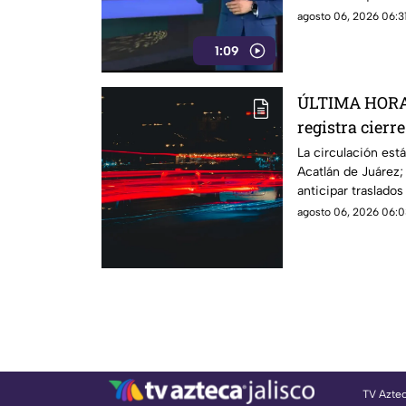
con la investigació
agosto 06, 2026 06:31
1:09
ÚLTIMA HORA |
registra cierr
fuerte carga v
La circulación está
Acatlán de Juárez
anticipar traslados
agosto 06, 2026 06:0
TV Azte