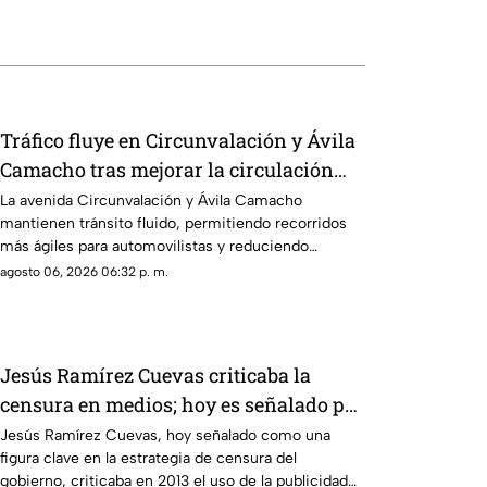
Tráfico fluye en Circunvalación y Ávila
Camacho tras mejorar la circulación
vial en la zona
La avenida Circunvalación y Ávila Camacho
mantienen tránsito fluido, permitiendo recorridos
más ágiles para automovilistas y reduciendo
afectaciones viales durante el día.
agosto 06, 2026 06:32 p. m.
Jesús Ramírez Cuevas criticaba la
censura en medios; hoy es señalado por
esta estrategia
Jesús Ramírez Cuevas, hoy señalado como una
figura clave en la estrategia de censura del
gobierno, criticaba en 2013 el uso de la publicidad