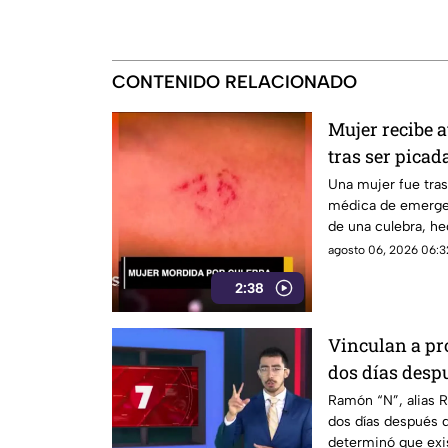
CONTENIDO RELACIONADO
Mujer recibe 
tras ser picad
Una mujer fue tras
médica de emergenc
de una culebra, h
auxilio.
agosto 06, 2026 06:3
2:38
Vinculan a pr
dos días desp
Ramón “N”, alias R
dos días después d
determinó que exi