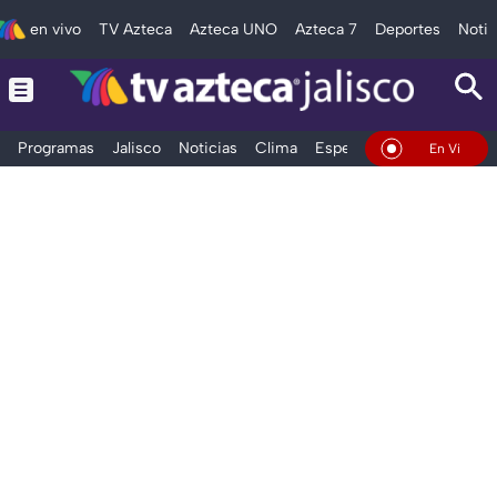
en vivo
TV Azteca
Azteca UNO
Azteca 7
Deportes
Notic
Programas
Jalisco
Noticias
Clima
Espectáculos
Deportes
En Vivo