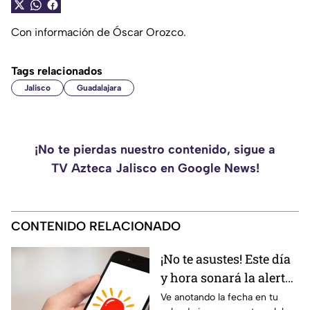
Con información de Óscar Orozco.
Tags relacionados
Jalisco
Guadalajara
¡No te pierdas nuestro contenido, sigue a
TV Azteca Jalisco en Google News!
CONTENIDO RELACIONADO
¡No te asustes! Este día
y hora sonará la alerta
sísmica en tu celular;
Ve anotando la fecha en tu