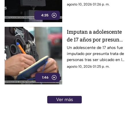
lesionadas durante la noche y
agosto 10, 2026 01:26 p. m.
madrugada en Guadalajara,
4:35
Tlaquepaque y Zapopan.
Imputan a adolescente
de 17 años por presunta
trata de personas en
Un adolescente de 17 años fue
imputado por presunta trata de
Tlaquepaque
personas tras ser ubicado en la
Nueva Central Camionera de
agosto 10, 2026 01:25 p. m.
Tlaquepaque
1:46
Ver más