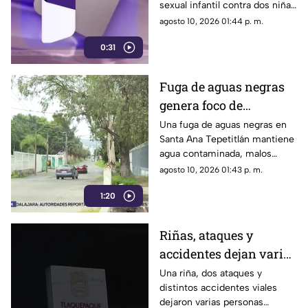
sexual infantil contra dos niñas
y una adolescente en la colonia
agosto 10, 2026 01:44 p. m.
Jalisco, en Tonalá
0:31
Fuga de aguas negras
genera foco de
infección en Santa Ana
Una fuga de aguas negras en
Santa Ana Tepetitlán mantiene
Tepetitlán
agua contaminada, malos
olores y acumulación de
agosto 10, 2026 01:43 p. m.
basura cerca de un arroyo
1:20
Riñas, ataques y
accidentes dejan varios
lesionados durante la
Una riña, dos ataques y
distintos accidentes viales
madrugada en el AMG
dejaron varias personas