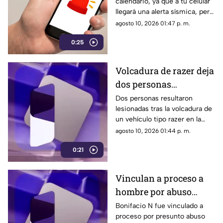
calendario, ya que a tu celular
¿cuál es el motivo?
llegará una alerta sísmica, pero
¿qué día y a qué hora sonará?
agosto 10, 2026 01:47 p. m.
Todos los detalles en la
0:25
siguiente nota.
Volcadura de razer deja
dos personas
lesionadas en la
Dos personas resultaron
lesionadas tras la volcadura de
Barranca de Huentitán
un vehículo tipo razer en la
zona conocida como Los
agosto 10, 2026 01:44 p. m.
Monos, en la Barranca de
0:21
Huentitán
Vinculan a proceso a
hombre por abuso
sexual infantil contra
Bonifacio N fue vinculado a
proceso por presunto abuso
tres menores en Tonalá