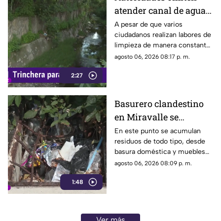
atender canal de agua
contaminado en
A pesar de que varios
ciudadanos realizan labores de
Tonalá
limpieza de manera constante
en la zona, algunas personas
agosto 06, 2026 08:17 p. m.
continúan arrojando basura al
2:27
canal de agua, provocando
acumulación de residuos.
Basurero clandestino
en Miravalle se
convierte en un foco de
En este punto se acumulan
residuos de todo tipo, desde
infección por
basura doméstica y muebles
acumulación de
viejos hasta animales muertos,
agosto 06, 2026 08:09 p. m.
residuos.
una situación que ha generado
1:48
molestias entre los vecinos,
quienes exigen una solución
ante el riesgo sanitario y las
condiciones insalubres del
Ver más