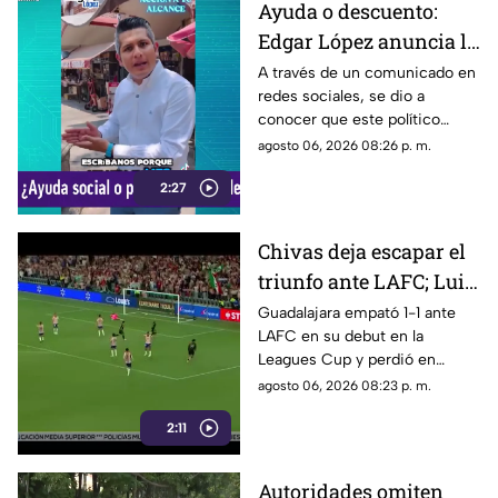
Ayuda o descuento:
Edgar López anuncia la
nueva estrategia para
A través de un comunicado en
redes sociales, se dio a
ayudar algunas
conocer que este político
familias
presuntamente busca ayudar a
agosto 06, 2026 08:26 p. m.
la comunidad de Tonalá con
2:27
este descuento.
Chivas deja escapar el
triunfo ante LAFC; Luis
Romo es señalado por
Guadalajara empató 1-1 ante
LAFC en su debut en la
su cobro en penales
Leagues Cup y perdió en
penales; Luis Romo fue
agosto 06, 2026 08:23 p. m.
criticado por su ejecución.
2:11
Autoridades omiten