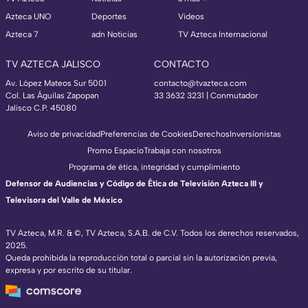
Azteca UNO
Deportes
Videos
Azteca 7
adn Noticias
TV Azteca Internacional
TV AZTECA JALISCO
CONTACTO
Av. López Mateos Sur 5001
contacto@tvazteca.com
Col. Las Águilas Zapopan
33 3632 3231 | Conmutador
Jalisco C.P. 45080
Aviso de privacidad
Preferencias de Cookies
Derechos
Inversionistas
Promo Espacio
Trabaja con nosotros
Programa de ética, integridad y cumplimiento
Defensor de Audiencias y Código de Ética de Televisión Azteca III y
Televisora del Valle de México
TV Azteca, M.R. & ©, TV Azteca, S.A.B. de C.V. Todos los derechos reservados,
2025.
Queda prohibida la reproducción total o parcial sin la autorización previa,
expresa y por escrito de su titular.