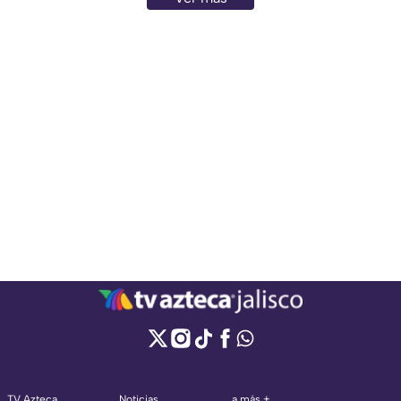
lugar.
TV Azteca
Noticias
a más +