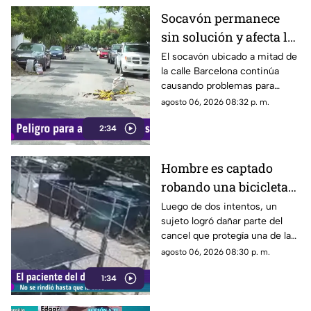
Socavón permanece
sin solución y afecta la
circulación en calle
El socavón ubicado a mitad de
la calle Barcelona continúa
Barcelona
causando problemas para
quienes circulan por la zona,
agosto 06, 2026 08:32 p. m.
ya que, pese a ser cubierto en
2:34
varias ocasiones, vuelve a
aparecer con el paso del
tiempo.
Hombre es captado
robando una bicicleta
al ingresar a cochera
Luego de dos intentos, un
sujeto logró dañar parte del
ajena en calle Rancho
cancel que protegía una de las
Rodeo
puertas de una cochera
agosto 06, 2026 08:30 p. m.
ubicada sobre la calle Rancho
1:34
Rodeo, lo que le permitió
ingresar al inmueble.